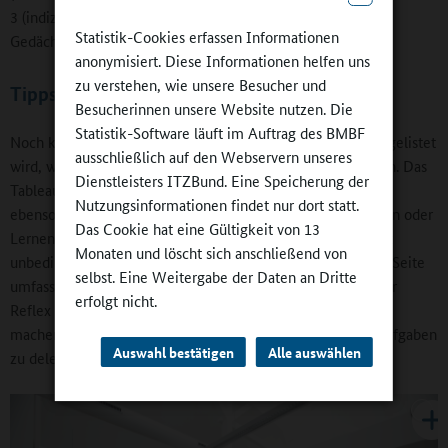
3 (indizierte Förderung) Training von Lern- und
Statistik-Cookies erfassen Informationen
Gedächtnisstrategien.
anonymisiert. Diese Informationen helfen uns
zu verstehen, wie unsere Besucher und
Tipps und Anregungen zu Kooperationen
Besucherinnen unsere Website nutzen. Die
Statistik-Software läuft im Auftrag des BMBF
Noch konkreter wird es, wenn im Kapitel „Ressourcen“ aufgelistet
ausschließlich auf den Webservern unseres
wird, welche Personen Förderangebote durchführen können. Das
Dienstleisters ITZBund. Eine Speicherung der
Tableau ist vielfältig und nennt Lehrkräfte und Studierende
Nutzungsinformationen findet nur dort statt.
ebenso wie externe Fachkräfte, Mitarbeitende in den Horten oder
Das Cookie hat eine Gültigkeit von 13
Lernende selbst (Lernpatenschaften). Was im Detail ja nicht
Monaten und löscht sich anschließend von
unbedingt neu ist, erhält durch die fast eine ganze DIN A4-Seite
selbst. Eine Weitergabe der Daten an Dritte
umfassende Tabelle (S. 7) dennoch eine gewisse Wucht. Der
erfolgt nicht.
Reflex mancher Lehrkraft („Was soll ich denn noch alles
machen?“) kann angesichts dieser vielen Möglichkeiten, Aufgaben
Auswahl bestätigen
Alle auswählen
zu delegieren, vielleicht relativiert werden.