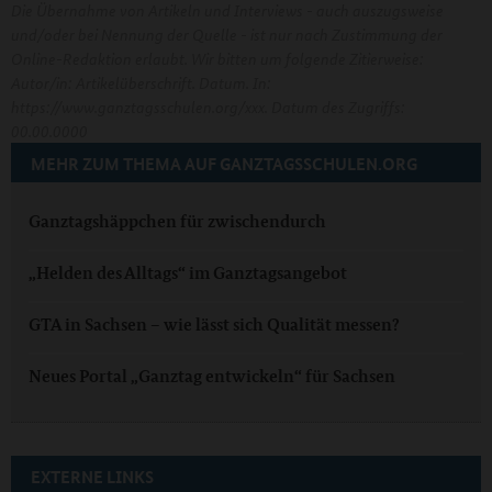
Die Übernahme von Artikeln und Interviews - auch auszugsweise
und/oder bei Nennung der Quelle - ist nur nach Zustimmung der
Online-Redaktion erlaubt. Wir bitten um folgende Zitierweise:
Autor/in: Artikelüberschrift. Datum. In:
https://www.ganztagsschulen.org/xxx. Datum des Zugriffs:
00.00.0000
MEHR ZUM THEMA AUF GANZTAGSSCHULEN.ORG
Ganztagshäppchen für zwischendurch
„Helden des Alltags“ im Ganztagsangebot
GTA in Sachsen – wie lässt sich Qualität messen?
Neues Portal „Ganztag entwickeln“ für Sachsen
EXTERNE LINKS