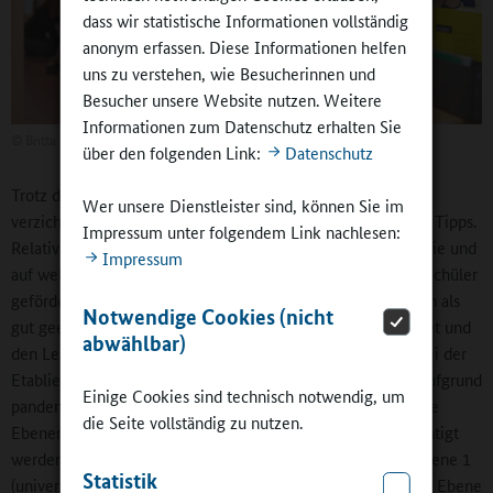
dass wir statistische Informationen vollständig
anonym erfassen. Diese Informationen helfen
uns zu verstehen, wie Besucherinnen und
Besucher unsere Website nutzen. Weitere
Informationen zum Datenschutz erhalten Sie
©
Britta Hüning
über den folgenden Link:
Datenschutz
Trotz der eher minimalistisch anmutenden Handreichung
Wer unsere Dienstleister sind, können Sie im
verzichten die Autorinnen und Autoren nicht auf praktische Tipps.
Impressum unter folgendem Link nachlesen:
Relativ umfassend geraten zum Beispiel die Anregungen, wie und
Impressum
auf welcher der drei Präventionsebenen Schülerinnen und Schüler
gefördert werden können. Diese Präventionsebenen werden als
Notwendige Cookies (nicht
gut geeignete Strukturierung von Förderangeboten bewertet und
abwählbar)
den Lesenden als hilfreiches Tool an die Hand gegeben. „Bei der
Etablierung von Maß­nahmen zur individuellen Förderung aufgrund
Einige Cookies sind technisch notwendig, um
pandemiebedingter Entwicklungsunterschiede können diese
die Seite vollständig zu nutzen.
Ebenen mit Blick auf die jeweiligen Zielgruppen berücksichtigt
werden.“ (S.4) Konkret als Tipp benannt werden etwa für Ebene 1
Statistik
(universelle Ebene) Bewegte Pausen und Konfliktlotsen, für Ebene