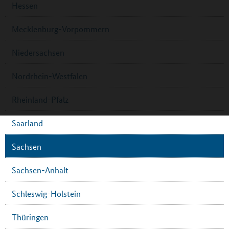
Hessen
Mecklenburg-Vorpommern
Niedersachsen
Nordrhein-Westfalen
Rheinland-Pfalz
Saarland
Sachsen
Sachsen-Anhalt
Schleswig-Holstein
Thüringen