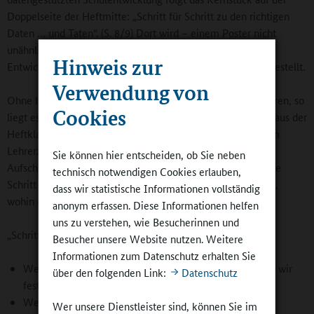
Doppelseite der Heftmitte: „Schritt für Schritt zu den richtigen
Daten … und Taten“. (S. 8/9) Dort wird – einem Poster nicht
unähnlich – der Prozess, der in sieben Schritten durch das
Hinweis zur
Entwicklungsvorhaben führt, verständlich und markant dargestellt.
Verwendung von
Ohne hier dazu aufrufen zu wollen, die Broschüre zu zerstören, so
Cookies
liegt es doch nahe, die Doppelseite im Mittelteil vorsichtig aus der
Heftklammerung zu lösen und gut sichtbar an eine Wand im
Lehrerzimmer zu pinnen – so gut gelungen ist die
Sie können hier entscheiden, ob Sie neben
Aufschlüsselung. Jeder durch blau-grüne Farbtöne unterlegte
technisch notwendigen Cookies erlauben,
Schritt regt durch Fragen dazu an, sich präzise zu überlegen,
dass wir statistische Informationen vollständig
wohin die Datenreise eigentlich gehen soll. Zwei Beispiele:
anonym erfassen. Diese Informationen helfen
uns zu verstehen, wie Besucherinnen und
„Schritt 2: Datenerhebung vorbereiten"
Besucher unsere Website nutzen. Weitere
Informationen zum Datenschutz erhalten Sie
Welche Daten brauchen wir? Welche Indikatoren legen wir
über den folgenden Link:
Datenschutz
fest?
Welche Daten liegen uns bereits vor?
Wer unsere Dienstleister sind, können Sie im