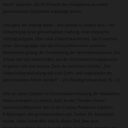
Atem“ brauchte, bis 90 Prozent des Kollegiums an einem
gemeinsamen Startpunkt angelangt waren.
Und ganz am Anfang stand – wie könnte es anders sein – die
Entwicklung einer gemeinsamen Haltung, eine klassische
Leitungsaufgabe. Über eine Zukunftskonferenz, das Einsetzen
einer Steuergruppe und das Hinzuziehen einer externen
Moderation gelang der Schulleitung der Motivationsprozess. Die
Schule hat sich entschieden, wo der Schulentwicklungsprozess
hingehen soll und welche Ziele sie erreichen möchte: „Die
Unterrichtsentwicklung soll zum Dreh- und Angelpunkt der
gemeinsamen Arbeit werden“ – ein Paradigmenwechsel. (S. 11)
Wie an vielen Schulen in Deutschland entsprang die Motivation,
etwas verändern zu wollen, auch an der Theodor-Storm-
Gemeinschaftsschule den in der Corona-Pandemie erlebten
Erfahrungen, die gewissermaßen zum Treiber für Innovation
wurde. Viele Lehrkräfte sind in dieser Zeit über sich
hinausgewachsen. Sie haben die Krise als Chance genutzt, um