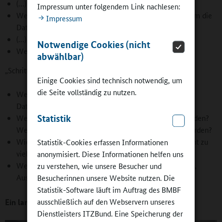
(…)
Impressum unter folgendem Link nachlesen:
Welche Methoden der Datenerhebung bieten sich an, um die
Impressum
Datenmengen handhabbar zu halten?
(…)
Notwendige Cookies (nicht
Welcher Zeitplan ist dafür realistisch?“
abwählbar)
„Schritt 5: Maßnahmen planen"
Einige Cookies sind technisch notwendig, um
die Seite vollständig zu nutzen.
Welche konkreten Maßnahmen lassen sich aus der
Datenanalyse ableiten?
Statistik
Welche Maßnahmen können davon sofort realisiert werden?
Welche müssen längerfristig geplant und umgesetzt werden?
Wie priorisieren wir die Maßnahmen, damit wir uns nicht zu
Statistik-Cookies erfassen Informationen
viel vornehmen?
anonymisiert. Diese Informationen helfen uns
Welche Unterstützung brauchen wir, z. B. Fortbildungen,
zu verstehen, wie unsere Besucher und
Austausch mit andern Schulen (Hospitation)?“
Besucherinnen unsere Website nutzen. Die
Statistik-Software läuft im Auftrag des BMBF
Ein langer Atem ist gefragt
ausschließlich auf den Webservern unseres
Dienstleisters ITZBund. Eine Speicherung der