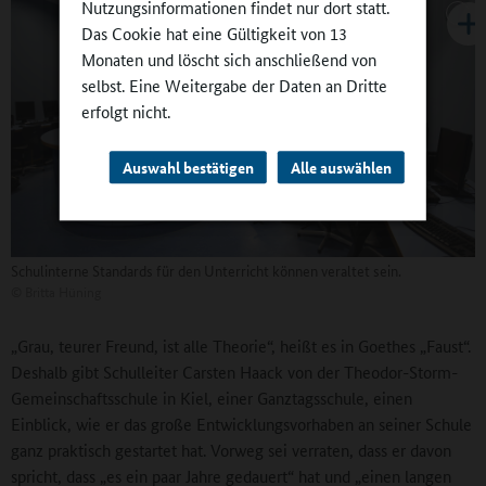
Nutzungsinformationen findet nur dort statt.
Das Cookie hat eine Gültigkeit von 13
Monaten und löscht sich anschließend von
selbst. Eine Weitergabe der Daten an Dritte
erfolgt nicht.
Auswahl bestätigen
Alle auswählen
Schulinterne Standards für den Unterricht können veraltet sein.
©
Britta Hüning
„Grau, teurer Freund, ist alle Theorie“, heißt es in Goethes „Faust“.
Deshalb gibt Schulleiter Carsten Haack von der Theodor-Storm-
Gemeinschaftsschule in Kiel, einer Ganztagsschule, einen
Einblick, wie er das große Entwicklungsvorhaben an seiner Schule
ganz praktisch gestartet hat. Vorweg sei verraten, dass er davon
spricht, dass „es ein paar Jahre gedauert“ hat und „einen langen