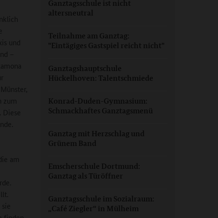
Ganztagsschule ist nicht
altersneutral
nklich
e
Teilnahme am Ganztag:
xis und
"Eintägiges Gastspiel reicht nicht"
end –
 Ramona
Ganztagshauptschule
ur
Hückelhoven: Talentschmiede
 Münster,
n zum
Konrad-Duden-Gymnasium:
Schmackhaftes Ganztagsmenü
. Diese
nde.
Ganztag mit Herzschlag und
Grünem Band
udie am
Emscherschule Dortmund:
Ganztag als Türöffner
rde.
lt.
Ganztagsschule im Sozialraum:
 sie
„Café Ziegler“ in Mülheim
e finden