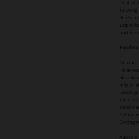
Deutlich 
zu wenig 
den Ganzt
zuspreche
frustrier
Pandemi
Nun muss 
Heranwach
hierzulan
mögen, al
verbringe
Interesse
abnehmen,
Autorinne
Ganztagss
Auch die 