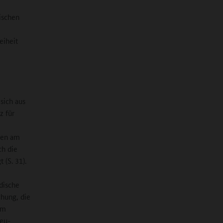
ischen
eiheit
sich aus
z für
gen am
ch die
 (S. 31).
dische
chung, die
um
ieu-