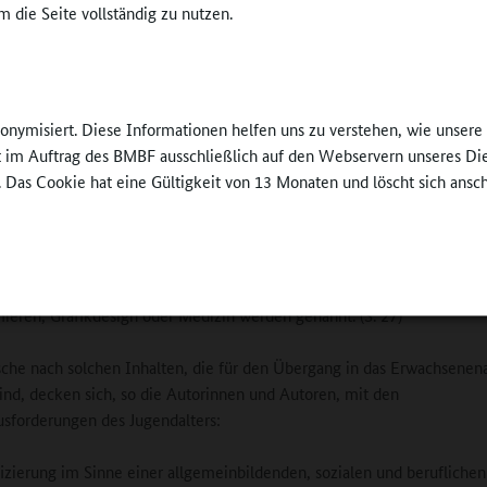
erviews durchgeführt. Von Februar bis Juni 2021 folgten schließlich On
 die Seite vollständig zu nutzen.
terviews zu Ergebnissen aus der Fragebogenerhebung (S. 4-5).
iche wollen alltagspraktische Angebote
nonymisiert. Diese Informationen helfen uns zu verstehen, wie unser
Die befragten Jugendlichen wurden zum Beispiel 
ft im Auftrag des BMBF ausschließlich auf den Webservern unseres Di
anzugeben, was sie gerne lernen würden. „Ein Groß
. Das Cookie hat eine Gültigkeit von 13 Monaten und löscht sich ansc
Nennungen fällt dabei auf die Kategorie Finanzwis
%; z. B. Steuern, Umgang mit Geld, Versicherunge
auf die Kategorie zum Erlernen alltagspraktischer
ning
Kompetenzen (28,2 %; z. B. Selbstständigkeit,
Hauswirtschaft)“. Auch spezifische Inhalte wie
eren, Grafikdesign oder Medizin werden genannt. (S. 27)
he nach solchen Inhalten, die für den Übergang in das Erwachsenena
sind, decken sich, so die Autorinnen und Autoren, mit den
sforderungen des Jugendalters:
izierung im Sinne einer allgemeinbildenden, sozialen und beruflichen