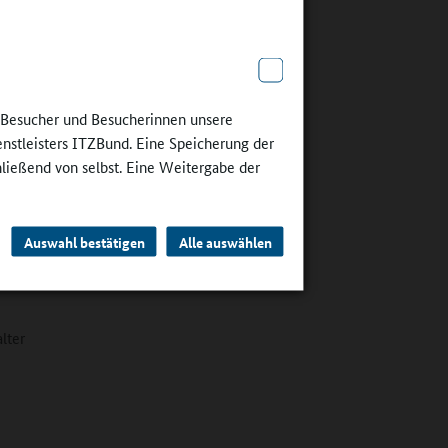
line-
e Besucher und Besucherinnen unsere
gebeten,
enstleisters ITZBund. Eine Speicherung der
teil der
hließend von selbst. Eine Weitergabe der
sen (30,5
n) sowie
Auswahl bestätigen
Alle auswählen
lter