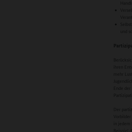
Handl
Versel
Veran
Selbst
und so
Partizip
Berücksic
ihren Ent
mehr Lust
Jugendli
Ende der 
Partizipa
Der parti
Vorbilder
in jedem 
Beispiel 