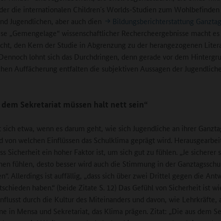
der die internationalen Children´s Worlds-Studien zum Wohlbefinden
nd Jugendlichen, aber auch dien
Bildungsberichterstattung Ganzta
ese „Gemengelage“ wissenschaftlicher Rechercheergebnisse macht es 
cht, den Kern der Studie in Abgrenzung zu der herangezogenen Litera
 Dennoch lohnt sich das Durchdringen, denn gerade vor dem Hintergr
chen Auffächerung entfalten die subjektiven Aussagen der Jugendliche
 dem Sekretariat müssen halt nett sein“
t sich etwa, wenn es darum geht, wie sich Jugendliche an ihrer Ganzt
d von welchen Einflüssen das Schulklima geprägt wird. Herausgearbei
s Sicherheit ein hoher Faktor ist, um sich gut zu fühlen. „Je sicherer s
hen fühlen, desto besser wird auch die Stimmung in der Ganztagsschu
. Allerdings ist auffällig, „dass sich über zwei Drittel gegen die Antw
ntschieden haben.“ (beide Zitate S. 12) Das Gefühl von Sicherheit ist 
influsst durch die Kultur des Miteinanders und davon, wie Lehrkräfte, 
e in Mensa und Sekretariat, das Klima prägen. Zitat: „Die aus dem Se