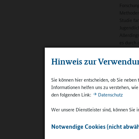
Forschung
Methoden 
Studie fa
Jugendlic
Allerding
es durch 
denen es 
zwischen
Hinweis zur Verwendu
erhöhen.
Sie können hier entscheiden, ob Sie neben 
Durchgefü
Informationen helfen uns zu verstehen, wi
aus Wisse
den folgenden Link:
Datenschutz
Ganztagss
Frageboge
Wer unsere Dienstleister sind, können Sie
Ganztagss
Zeitpunkt
Realschul
Notwendige Cookies (nicht abwäh
gebundene