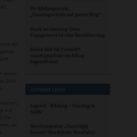
RW“,
SV-Bildungswerk:
„Ganztagsschule auf gutem Weg“
Stark im Ganztag: Dein
Engagement ist eine Bereicherung
Sicht der
Keine Zeit für Freizeit?
ngebote
Ganztagsschule im Alltag
sicht
Jugendlicher
r positiv
en. Doch
:
EXTERNE LINKS
besuchen,
Jugend – Bildung – Ganztag in
gt sich
NRW
5) Die
nten, die
Serviceagentur „Ganztägig
.
lernen“ Nordrhein-Westfalen