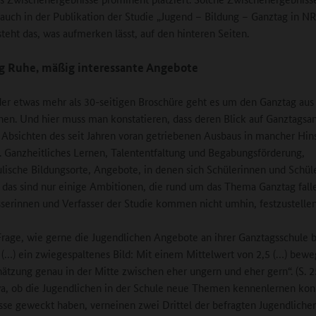
 auch in der Publikation der Studie „Jugend – Bildung – Ganztag in N
teht das, was aufmerken lässt, auf den hinteren Seiten.
g Ruhe, mäßig interessante Angebote
der etwas mehr als 30-seitigen Broschüre geht es um den Ganztag aus 
hen. Und hier muss man konstatieren, dass deren Blick auf Ganztagsa
 Absichten des seit Jahren voran getriebenen Ausbaus in mancher Hin
rt. Ganzheitliches Lernen, Talententfaltung und Begabungsförderung,
lische Bildungsorte, Angebote, in denen sich Schülerinnen und Schüle
 das sind nur einige Ambitionen, die rund um das Thema Ganztag fall
sserinnen und Verfasser der Studie kommen nicht umhin, festzustellen
Frage, wie gerne die Jugendlichen Angebote an ihrer Ganztagsschule 
h (…) ein zwiegespaltenes Bild: Mit einem Mittelwert von 2,5 (…) bewe
hätzung genau in der Mitte zwischen eher ungern und eher gern“. (S. 2
a, ob die Jugendlichen in der Schule neue Themen kennenlernen kon
esse geweckt haben, verneinen zwei Drittel der befragten Jugendlichen