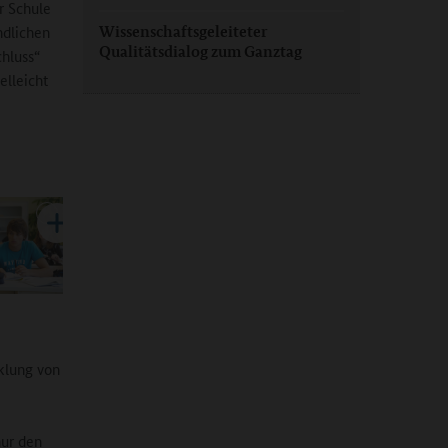
r Schule
ndlichen
Wissenschaftsgeleiteter
Qualitätsdialog zum Ganztag
hluss“
elleicht
klung von
nur den