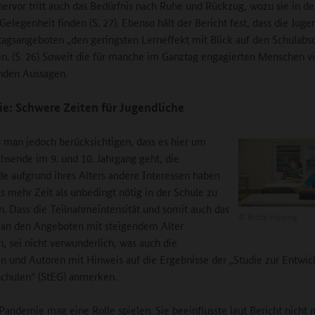
hervor tritt auch das Bedürfnis nach Ruhe und Rückzug, wozu sie in de
Gelegenheit finden (S. 27). Ebenso hält der Bericht fest, dass die Juge
agsangeboten „den geringsten Lerneffekt mit Blick auf den Schulabsc
n. (S. 26) Soweit die für manche im Ganztag engagierten Menschen vi
enden Aussagen.
e: Schwere Zeiten für Jugendliche
man jedoch berücksichtigen, dass es hier um
sende im 9. und 10. Jahrgang geht, die
de aufgrund ihres Alters andere Interessen haben
s mehr Zeit als unbedingt nötig in der Schule zu
n. Dass die Teilnahmeintensität und somit auch das
©
Britta Hüning
 an den Angeboten mit steigendem Alter
 sei nicht verwunderlich, was auch die
n und Autoren mit Hinweis auf die Ergebnisse der „Studie zur Entwic
chulen“ (StEG) anmerken.
Pandemie mag eine Rolle spielen. Sie beeinflusste laut Bericht nicht 