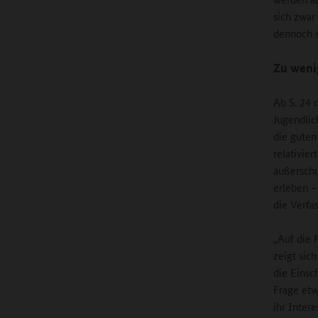
sich zwar
dennoch s
Zu weni
Ab S. 24 
Jugendlic
die guten
relativie
außerschu
erleben –
die Verfa
„Auf die 
zeigt sic
die Einsc
Frage etw
ihr Inter