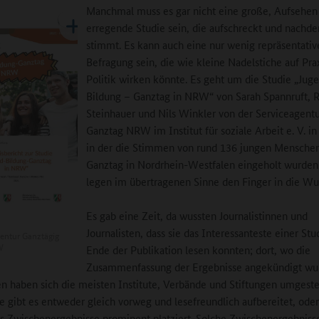
Manchmal muss es gar nicht eine große, Aufsehen
erregende Studie sein, die aufschreckt und nachde
stimmt. Es kann auch eine nur wenig repräsentativ
Befragung sein, die wie kleine Nadelstiche auf Pra
Politik wirken könnte. Es geht um die Studie „Jug
Bildung – Ganztag in NRW“ von Sarah Spannruft,
Steinhauer und Nils Winkler von der Serviceagent
Ganztag NRW im Institut für soziale Arbeit e. V. in
in der die Stimmen von rund 136 jungen Mensche
Ganztag in Nordrhein-Westfalen eingeholt wurden
legen im übertragenen Sinne den Finger in die Wu
Es gab eine Zeit, da wussten Journalistinnen und
Journalisten, dass sie das Interessanteste einer St
entur Ganztägig
W
Ende der Publikation lesen konnten; dort, wo die
Zusammenfassung der Ergebnisse angekündigt wu
n haben sich die meisten Institute, Verbände und Stiftungen umgestel
e gibt es entweder gleich vorweg und lesefreundlich aufbereitet, oder
s Zwischenergebnisse prominent platziert. Solche Zwischenergebniss