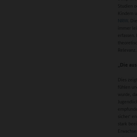
Studien o
Kindern u
NRW
. Di
immer lei
erfassen.
theoretis
Relevanz.
„Die aus
Dies zeig
fühlen un
wurde, das
Jugendlic
empfunden“
sicher‘ e
stark bee
Erwachsen