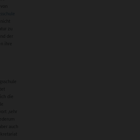
 von
gsschule
nicht
tur zu
und der
n ihre
agsschule
tet
ich die
le
ort ‚sehr
wiederum
aber auch
kretariat