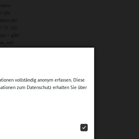
italen
 (die
alten der
 (S. 26).
zes – gibt
se, mit
nauigkeit
s zu
ationen vollständig anonym erfassen. Diese
ertretern
ationen zum Datenschutz erhalten Sie über
um
 eine
us drei
de