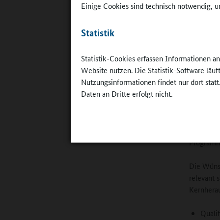
Einzelint
Einige Cookies sind technisch notwendig, um
Gruppenin
Statistik
Jugendl
Statistik-Cookies erfassen Informationen a
Website nutzen. Die Statistik-Software läu
Nutzungsinformationen findet nur dort statt
Daten an Dritte erfolgt nicht.
©
Britta Hü
Programmi
Die Wünsc
relevant 
Kernherau
Qualif