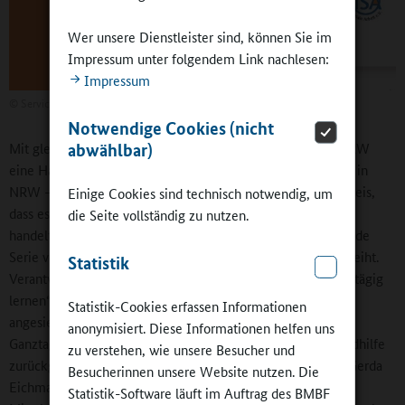
Wer unsere Dienstleister sind, können Sie im
Impressum unter folgendem Link nachlesen:
Impressum
©
Serviceagentur „Ganztägig lernen” in Nordrhein-Westfalen
Notwendige Cookies (nicht
abwählbar)
Mit gleichem Anliegen, aber anders aufgebaut, liegt aus NRW
eine Handreichung vor. Sie ist Teil der Reihe „Der GanzTag in
NRW – Beiträge zur Qualitätsentwicklung“. Allein der Hinweis,
Einige Cookies sind technisch notwendig, um
dass es sich um den 8. Jahrgang der Reihe und das 24. Heft
die Seite vollständig zu nutzen.
handelt, zeigt, dass die Handreichung sich in eine umfassende
Serie von Qualitätsentwicklungsinstrumenten in NRW einreiht.
Statistik
Verantwortlich zeichnet auch hier die Serviceagentur „Ganztägig
lernen“, die im Institut für soziale Arbeit e.V. (ISA) Münster
Statistik-Cookies erfassen Informationen
angesiedelt ist und auf dessen breiten Erfahrungsschatz im
anonymisiert. Diese Informationen helfen uns
Ganztagsbereich und vor allem auch der Kinder- und Jugendhilfe
zu verstehen, wie unsere Besucher und
zurückgreifen kann. Kirsten Althoff, Herbert Boßhammer, Gerda
Besucherinnen unsere Website nutzen. Die
Eichmann-Ingwersen und Birgit Schröder sind langjährige
Statistik-Software läuft im Auftrag des BMBF