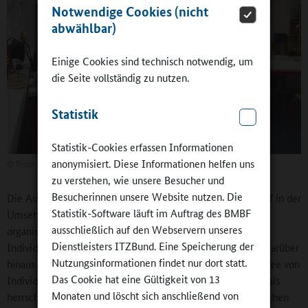
Notwendige Cookies (nicht
abwählbar)
Einige Cookies sind technisch notwendig, um
die Seite vollständig zu nutzen.
Statistik
Statistik-Cookies erfassen Informationen
anonymisiert. Diese Informationen helfen uns
©
Britta Hüning
zu verstehen, wie unsere Besucher und
Besucherinnen unsere Website nutzen. Die
Die Autoren konnten „einen deutlichen Veränderungsbedarf in der
Statistik-Software läuft im Auftrag des BMBF
Umsetzung praktischer Konzepte sowie in der Entwicklung
ausschließlich auf den Webservern unseres
organisatorischer Strukturen“ (S. 194) im Hinblick auf eine
Dienstleisters ITZBund. Eine Speicherung der
Individuelle Förderung an der Ganztagsschule entdecken. Darüber
Nutzungsinformationen findet nur dort statt.
hinaus monieren sie neben einer nahezu programmlosen Idee von
Das Cookie hat eine Gültigkeit von 13
Individueller Förderung in Ganztagsschulen auch eine oftmals
Monaten und löscht sich anschließend von
herrschende Überforderung des schul- und sozialpädagogischen