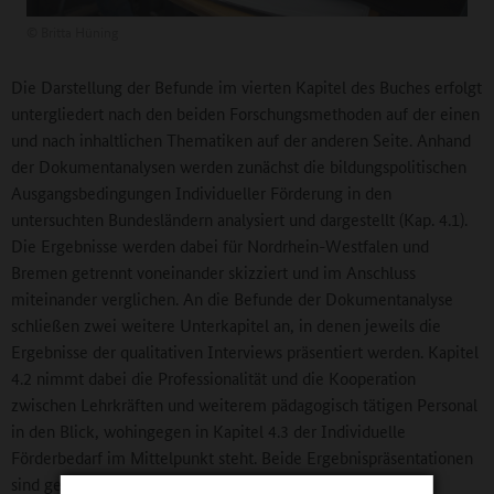
©
Britta Hüning
Die Darstellung der Befunde im vierten Kapitel des Buches erfolgt
untergliedert nach den beiden Forschungsmethoden auf der einen
und nach inhaltlichen Thematiken auf der anderen Seite. Anhand
der Dokumentanalysen werden zunächst die bildungspolitischen
Ausgangsbedingungen Individueller Förderung in den
untersuchten Bundesländern analysiert und dargestellt (Kap. 4.1).
Die Ergebnisse werden dabei für Nordrhein-Westfalen und
Bremen getrennt voneinander skizziert und im Anschluss
miteinander verglichen. An die Befunde der Dokumentanalyse
schließen zwei weitere Unterkapitel an, in denen jeweils die
Ergebnisse der qualitativen Interviews präsentiert werden. Kapitel
4.2 nimmt dabei die Professionalität und die Kooperation
zwischen Lehrkräften und weiterem pädagogisch tätigen Personal
in den Blick, wohingegen in Kapitel 4.3 der Individuelle
Förderbedarf im Mittelpunkt steht. Beide Ergebnispräsentationen
sind gekennzeichnet durch viele Unterkapitel, die jeweils