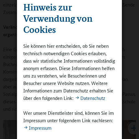
Hinweis zur
einzelne Thematiken behandeln und oftmals durch abschließende
Zusammenfassungen zusammengeführt werden.
Verwendung von
Cookies
Veränderungsbedarf: Umsetzung von Konzepten und
organisatorische Strukturen
Sie können hier entscheiden, ob Sie neben
Eine Gesamtzusammenfassung der Ergebnisse einschließlich
technisch notwendigen Cookies erlauben,
einiger vorsichtiger Folgerungen bietet das letzte Kapitel des
dass wir statistische Informationen vollständig
Buches (5). Dabei werden zunächst wieder die zentralen
anonym erfassen. Diese Informationen helfen
Konstrukte des 2. Kapitels unter Bezugnahme der zuvor
uns zu verstehen, wie Besucherinnen und
dargestellten Daten einzeln angesprochen, im Anschluss daran
Besucher unsere Website nutzen. Weitere
aber auch die Forderung nach Kooperation von Schul- und
Informationen zum Datenschutz erhalten Sie
Sozialpädagogik im Allgemeinen thematisiert. Ein weiterer Passus
über den folgenden Link:
Datenschutz
dieses letzten Kapitels behandelt die ‚Zukunft‘ der Ganztagsschule
und richtet sich an die Bildungspolitik.
Wer unsere Dienstleister sind, können Sie im
Impressum unter folgendem Link nachlesen:
Impressum