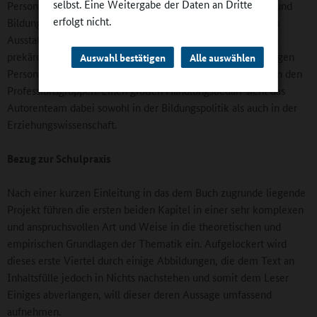
selbst. Eine Weitergabe der Daten an Dritte
Personals im Umgang mit Kindern in schwierigen Lebens- und
erfolgt nicht.
Bildungssituationen. Gründe hierfür sind neben mangelnden
Ausstattungsressourcen und fachlichen Grundlagen auch die
prekären Arbeitsverhältnisse des Weiteren pädagogisch tätigen
Auswahl bestätigen
Alle auswählen
Personals sowie ausbaufähige Kooperationsformen zwischen den
Professionsgruppen. Einen großen Handlungsbedarf sieht das
Autorenteam dabei sowohl in der Bildungspolitik als auch in der
Erziehungswissenschaft.
Bezug zur Schulpraxis
Nach einer kurzen Einleitung in das dem Buch zugrunde liegende
Projekt führen die ersten beiden Kapitel in einer sehr komplexen
und anspruchsvollen Art und Weise in die theoretischen und
empirischen Grundlagen der Thematik ein. Aufgelockert wird
dieses erste Viertel durch einige Abbildungen, die dem Text an
Inhaltsfülle jedoch in Nichts nachstehen und somit dem Leser
Einiges abverlangen, will dieser deren Aussage umfassend
aufnehmen.