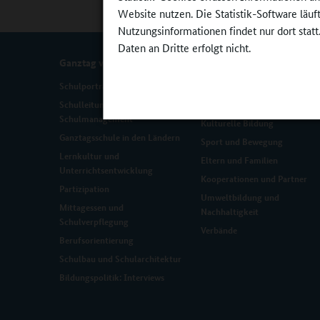
Website nutzen. Die Statistik-Software läu
Nutzungsinformationen findet nur dort statt
Daten an Dritte erfolgt nicht.
Ganztag vor Ort
Kooperationen
Schulporträts
Lokale Bildungslandschaften
Schulleitung und
Kinder- und Jugendhilfe
Schulmanagement
Kulturelle Bildung
Ganztagsschule in den Ländern
Sport und Bewegung
Lernkultur und
Eltern und Familien
Unterrichtsentwicklung
Kooperationen und Partner
Partizipation
Umweltbildung und
Mittagessen und
Nachhaltigkeit
Schulverpflegung
Verbände
Berufsorientierung
Schulbau und Schularchitektur
Bildungspolitik: Interviews