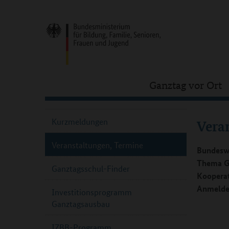
Ganztag vor Ort
Kurzmeldungen
Vera
Veranstaltungen, Termine
Bundeswe
Thema Ga
Ganztagsschul-Finder
Kooperat
Anmeldef
Investitionsprogramm
Ganztagsausbau
IZBB-Programm