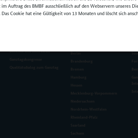
ft im Auftrag des BMBF ausschließlich auf den Webservern unseres Di
. Das Cookie hat eine Gültigkeit von 13 Monaten und löscht sich ansc
Ganztag und Grundschule
Bundesländer
Fo
Investitionsprogramm
Baden-Württemberg
Gan
Ganztagsausbau
Bayern
BMB
Berichte und Interviews
Berlin
Son
Ganztagskongresse
Brandenburg
For
Qualitätsdialog zum Ganztag
Bremen
Ber
Hamburg
Gan
Int
Hessen
Int
Mecklenburg-Vorpommern
Niedersachsen
Nordrhein-Westfalen
Rheinland-Pfalz
Saarland
Sachsen