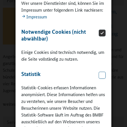
Forschung
Wer unsere Dienstleister sind, können Sie im
Impressum unter folgendem Link nachlesen:
Ländliche Schulen,
Impressum
dörfliche
Sozialräume und
Notwendige Cookies (nicht
ganztägige Bildung
abwählbar)
Unterschiedliche
Ausgangsbedingungen und
Einige Cookies sind technisch notwendig, um
Angebotsstrukturen in ländlichen und städtischen Räumen sind für
die Seite vollständig zu nutzen.
ganztägige Bildungsangebote, darunter die Kooperation von
Schule und Jugendarbeit, von großer Bedeutung. Die Broschüre
Statistik
bündelt anschaulich Forschungsergebnisse und Praxisbeispiele aus
vier Regionen. Sie richtet sich an Fachkräfte in Schule und
Statistik-Cookies erfassen Informationen
Jugendarbeit sowie an kommunale Akteure.
anonymisiert. Diese Informationen helfen uns
zu verstehen, wie unsere Besucher und
weiterlesen
Besucherinnen unsere Website nutzen. Die
Statistik-Software läuft im Auftrag des BMBF
ausschließlich auf den Webservern unseres
Service - Kurzmeldungen