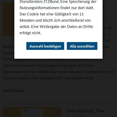
Dienstleisters ITZBund. Eine Speicherung der
Ganztägig bilden.
Nutzungsinformationen findet nur dort statt.
Eine
Das Cookie hat eine Gültigkeit von 13
Forschungsbilanz
Monaten und löscht sich anschließend von
selbst. Eine Weitergabe der Daten an Dritte
Das Bundesministerium für
erfolgt nicht.
Bildung und Forschung
fördert unter Nutzung von
Auswahl bestätigen
Alle auswählen
Mitteln des Europäischen Sozialfonds die Begleitforschung zum
Ganztagsschulprogramm. Die Broschüre stellt 21
Forschungsprojekte aus Universitäten, Hochschulen und
außeruniversitären Forschungseinrichtungen mit ihren
Ergebnissen vor. Sie enthält Interviews mit den Forscherinnen und
Forschern sowie eine umfangreiche Literaturübersicht.
weiterlesen
Gut angelegt. Das