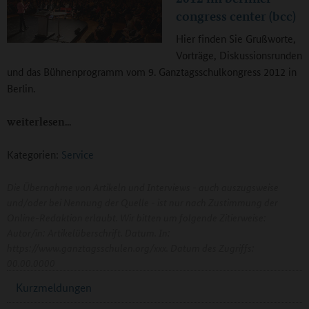
congress center (bcc)
Hier finden Sie Grußworte,
Vorträge, Diskussionsrunden
und das Bühnenprogramm vom 9. Ganztagsschulkongress 2012 in
Berlin.
weiterlesen
Kategorien:
Service
Die Übernahme von Artikeln und Interviews - auch auszugsweise
und/oder bei Nennung der Quelle - ist nur nach Zustimmung der
Online-Redaktion erlaubt. Wir bitten um folgende Zitierweise:
Autor/in: Artikelüberschrift. Datum. In:
https://www.ganztagsschulen.org/xxx. Datum des Zugriffs:
00.00.0000
Kurzmeldungen