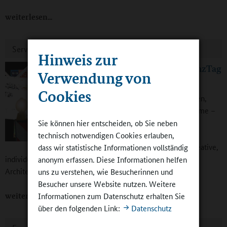
weiterlesen
Service - Kurzmeldungen
Hinweis zur
Film "Baustelle GanzTag
Verwendung von
- Raum für mehr"
Cookies
Klassenräume, Freiflächen,
Mensa und Funktionsräume –
all das braucht eine
Sie können hier entscheiden, ob Sie neben
Ganztagsschule. Die
technisch notwendigen Cookies erlauben,
Dokumentation zeigt kreative,
dass wir statistische Informationen vollständig
individuelle Raumlösungen. Verantwortliche in Kommunen,
anonym erfassen. Diese Informationen helfen
Architekten, Lehr- und Fachkräfte kommen zu Wort.
uns zu verstehen, wie Besucherinnen und
Besucher unsere Website nutzen. Weitere
Informationen zum Datenschutz erhalten Sie
weiterlesen
über den folgenden Link:
Datenschutz