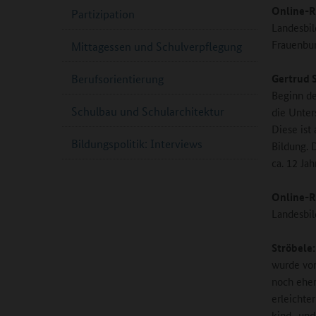
Online-R
Partizipation
Landesbi
Frauenbun
Mittagessen und Schulverpflegung
Gertrud 
Berufsorientierung
Beginn des
Schulbau und Schularchitektur
die Unter
Diese ist
Bildungspolitik: Interviews
Bildung. 
ca. 12 Ja
Online-R
Landesbil
Ströbele
wurde vom
noch eher
erleichte
kind- und