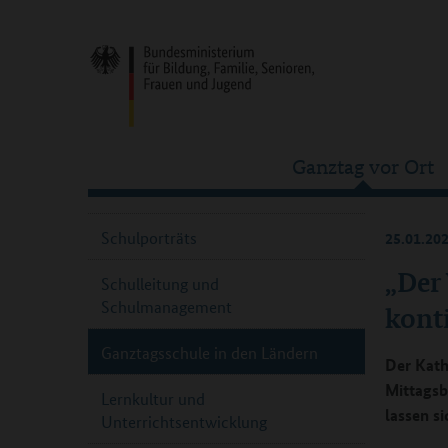
Ganztag vor Ort
Schulporträts
25.01.20
„Der
Schulleitung und
Schulmanagement
konti
Ganztagsschule in den Ländern
Der Kath
Mittagsb
Lernkultur und
lassen s
Unterrichtsentwicklung