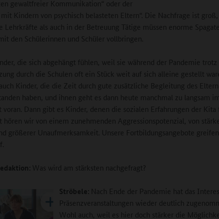
en gewaltfreier Kommunikation“ oder der
it Kindern von psychisch belasteten Eltern“. Die Nachfrage ist groß
e Lehrkräfte als auch in der Betreuung Tätige müssen enorme Spagat
t den Schülerinnen und Schüler vollbringen.
inder, die sich abgehängt fühlen, weil sie während der Pandemie trotz
zung durch die Schulen oft ein Stück weit auf sich alleine gestellt war
 auch Kinder, die die Zeit durch gute zusätzliche Begleitung des Elter
tanden haben, und ihnen geht es dann heute manchmal zu langsam i
t voran. Dann gibt es Kinder, denen die sozialen Erfahrungen der Kita 
 hören wir von einem zunehmenden Aggressionspotenzial, von stärk
d größerer Unaufmerksamkeit. Unsere Fortbildungsangebote greifen
f.
edaktion:
Was wird am stärksten nachgefragt?
Ströbele:
Nach Ende der Pandemie hat das Intere
Präsenzveranstaltungen wieder deutlich zugenom
Wohl auch, weil es hier doch stärker die Möglichke