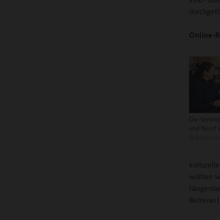
durchgefü
Online-R
Die Vereinb
und Beruf 
©
Britta Hü
kulturell
wollten w
hängenlas
BetreuerI