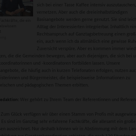
sich bei einer Tasse Kaffee intensiv auszutauschen,
vernetzen. Aber auch die dreieinhalbstündigen
Basisangebote werden gerne genutzt. Sie sind leich
achkräfte, die ein
xiswissen
Alltag der Interessierten integrierbar. Inhaltlich n
t
Rechtsanspruch auf Ganztagsbetreuung einen gro
ning
ein, auch wenn ich da allmählich eine gewisse Ru
Zuversicht verspüre. Aber es kommen immer wied
gen, die die Gemeinden bewegen, aber auch diejenigen, die sich bei u
oordinatorinnen und -koordinatoren fortbilden lassen. Unsere
angebote, die häufig auch in kurzen Telefonaten erfolgen, nutzen au
sterinnen und Bürgermeister, die beispielsweise Informationen zu
orischen und pädagogischen Themen erbitten.
edaktion:
Wer gehört zu Ihrem Team der Referentinnen und Referen
:
Zum Glück verfügen wir über einen Stamm von Profis mit ausgewies
. Es sind im Ganztag sehr erfahrene Fachkräfte, die allesamt ein große
sen auszeichnet. Nur deshalb können wir in Abstimmung mit dem Lan
rbildung zur Ganztagskoordination anbieten, die nach 120 Stunden m