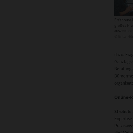
Erfahrene F
großes Pra
auszeichne
©
Britta Hü
dazu. Fra
Ganztagsk
Beratungs
Bürgermei
organisat
Online-R
Ströbele
Expertise
Praxiswis
die Weite