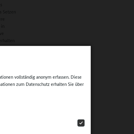
as
s Setzen
ere
 in
ive
erhalten
d 170
ationen vollständig anonym erfassen. Diese
ationen zum Datenschutz erhalten Sie über
l. Wir
en, dass
ch
längst
t ist. Es
ialen
ichen.