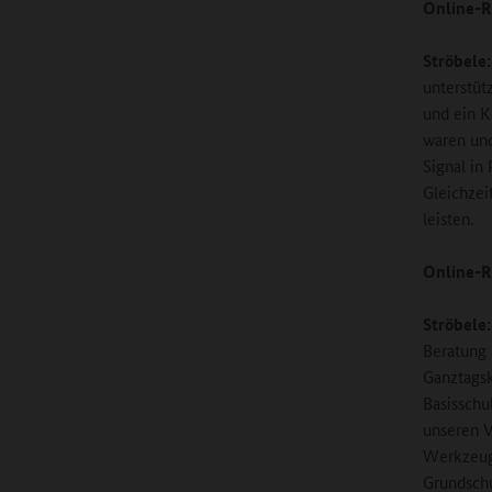
Online-R
Ströbele
unterstüt
und ein K
waren und
Signal in
Gleichzei
leisten.
Online-R
Ströbele
Beratung 
Ganztagsk
Basisschu
unseren V
Werkzeugk
Grundsch