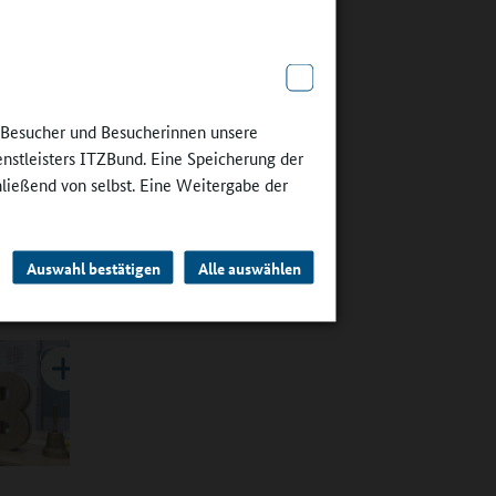
r nun
tag
e Besucher und Besucherinnen unsere
ann
enstleisters ITZBund. Eine Speicherung der
eses
hließend von selbst. Eine Weitergabe der
rt hat.
Auswahl bestätigen
Alle auswählen
f?