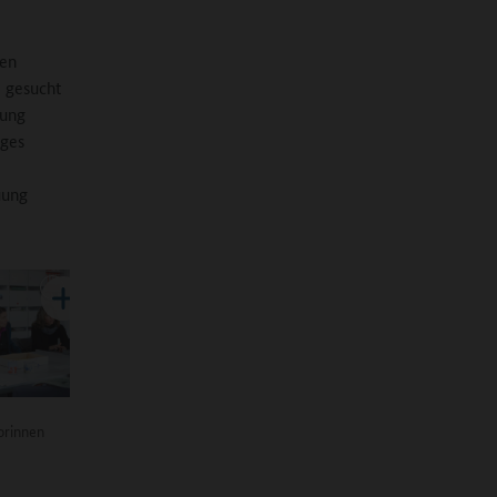
uen
m gesucht
gung
iges
uung
orinnen