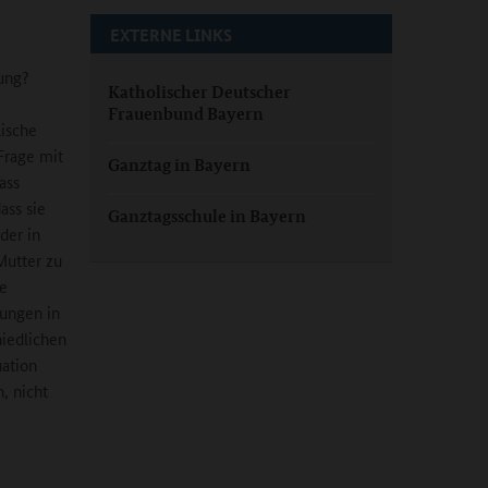
EXTERNE LINKS
uung?
Katholischer Deutscher
Frauenbund Bayern
lische
Frage mit
Ganztag in Bayern
ass
ass sie
Ganztagsschule in Bayern
der in
Mutter zu
ie
rungen in
iedlichen
uation
, nicht