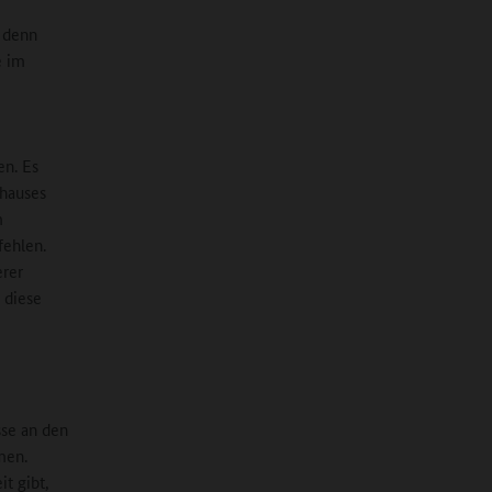
, denn
e im
en. Es
nhauses
m
fehlen.
erer
 diese
sse an den
men.
it gibt,