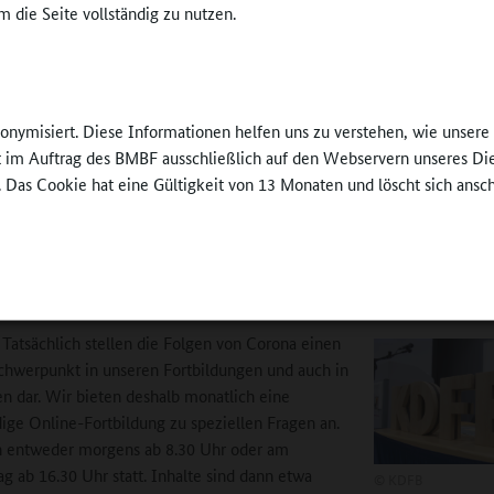
 die Seite vollständig zu nutzen.
erstützen wir aber auch die Gesellschaft, deren Zukunft unsere Kinde
nd.
s gibt es Qualität nicht zum Nulltarif. Die Wertschätzung der im Ganz
nonymisiert. Diese Informationen helfen uns zu verstehen, wie unser
rückt sich am Ende auch in einem angemessenen Gehalt aus. Daran k
ft im Auftrag des BMBF ausschließlich auf den Webservern unseres Di
rachtens noch gefeilt werden – auch mit Blick auf die Attraktivität di
. Das Cookie hat eine Gültigkeit von 13 Monaten und löscht sich ansc
des. Sie zu steigern, muss mit Blick auf den Rechtsanspruch auf
etreuung in der Grundschule ab 2026 im Interesse aller sein.
edaktion:
Immer wieder hören wir, dass Corona die Schulwelt verände
e das auch und wenn ja, wie reagieren Sie mit Ihren Angeboten darau
:
Tatsächlich stellen die Folgen von Corona einen
hwerpunkt in unseren Fortbildungen und auch in
n dar. Wir bieten deshalb monatlich eine
ige Online-Fortbildung zu speziellen Fragen an.
n entweder morgens ab 8.30 Uhr oder am
g ab 16.30 Uhr statt. Inhalte sind dann etwa
©
KDFB