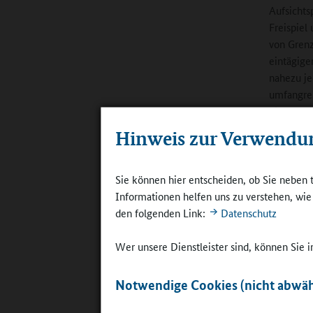
Aufsichts
Freispiel
von Grenz
eintägige
nahezu je
umfangrei
einen Rab
Hinweis zur Verwendu
Online-R
Sie können hier entscheiden, ob Sie neben 
Informationen helfen uns zu verstehen, wi
den folgenden Link:
Datenschutz
Wer unsere Dienstleister sind, können Sie
„Es geht d
gute Zeit z
Notwendige Cookies (nicht abwäh
©
Britta Hü