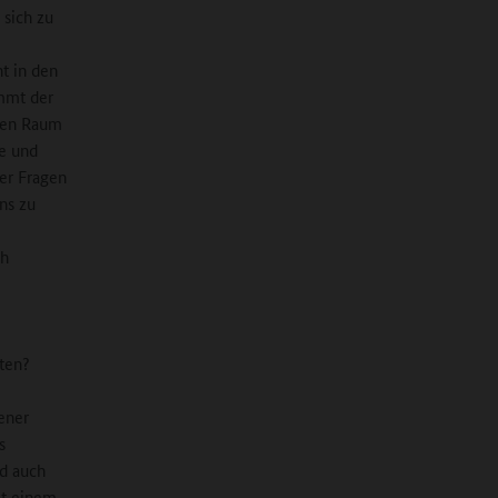
 sich zu
t in den
immt der
ßen Raum
he und
er Fragen
ns zu
ch
ten?
ener
s
d auch
it einem