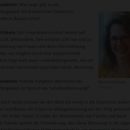
edaktion:
Wie lange gibt es das
ldungswerk des Katholischen Deutschen
des in Bayern schon?
Ströbele
:
Der Frauenbund existiert bereits seit
 20. Jahrhunderts. Sein erklärtes Ziel war und ist
stützung von Frauen und deren Gleichstellung.
 aber nur möglich durch eine entsprechende
Dem trägt auch unser Landesbildungswerk, das vor
hren zwei Jahrzehnten gegründet wurde, Rechnung.
edaktion:
Welche Aufgaben übernimmt das
Gertrud Ströbele
©
KDFB
dungswerk im Bereich der Schulkindbetreuung?
:
Auch hierzu müssen wir den Blick ein wenig in die Geschichte lenke
 Land Bayern der Erlass zur Mittagsbetreuung auf den Weg gebracht
 mit heißer Nadel. Er sollte die Vereinbarkeit von Familie und Beruf
rn. Damals lautete die Formulierung, dass diese Betreuung in der sog
 familienfreundlichen Halbtagsgrundschule von geeigneten Personen