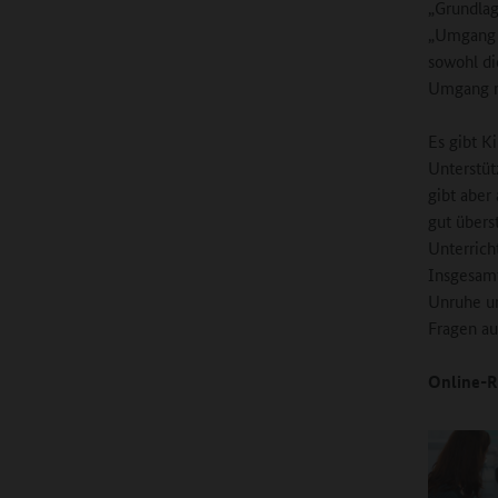
„Grundlag
„Umgang m
sowohl di
Umgang mi
Es gibt K
Unterstüt
gibt aber
gut übers
Unterrich
Insgesamt
Unruhe un
Fragen au
Online-R