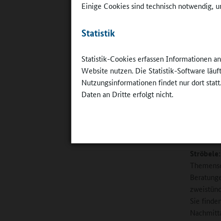
Einige Cookies sind technisch notwendig, um
Damit unt
einmal si
Statistik
Allerding
Statistik-Cookies erfassen Informationen a
Tätigen d
Website nutzen. Die Statistik-Software läu
unseres E
Nutzungsinformationen findet nur dort statt
Berufsfel
Daten an Dritte erfolgt nicht.
Ganztagsb
Online-R
Spüren Si
Ströbele
Themensc
Beratunge
zweistünd
Sie finde
Nachmitta