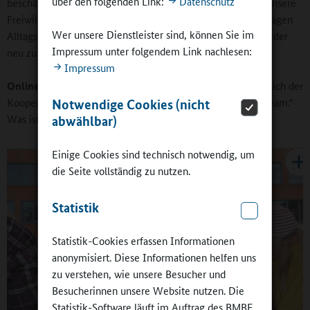
über den folgenden Link:
Datenschutz
beschäftigt sind, sind sie ein großer Zugewinn. Genau wie unsere
Freiwilligen bringen sie neue Blickpunkte ins Spiel, hinterfragen
Wer unsere Dienstleister sind, können Sie im
Alltagsroutinen und regen uns so an, Dinge auch immer wieder
Impressum unter folgendem Link nachlesen:
neu zu evaluieren, anzupassen oder zu verstetigen.
Impressum
Online-Redaktion:
Auf einer Fachtagung sagten Sie bezüglich der
Kooperation mit Schulen pointiert: „Wir sind im gleichen Team.“
Notwendige Cookies (nicht
Was ist Ihnen besonders wichtig?
abwählbar)
Einige Cookies sind technisch notwendig, um
die Seite vollständig zu nutzen.
Statistik
Statistik-Cookies erfassen Informationen
anonymisiert. Diese Informationen helfen uns
zu verstehen, wie unsere Besucher und
Besucherinnen unsere Website nutzen. Die
Statistik-Software läuft im Auftrag des BMBF