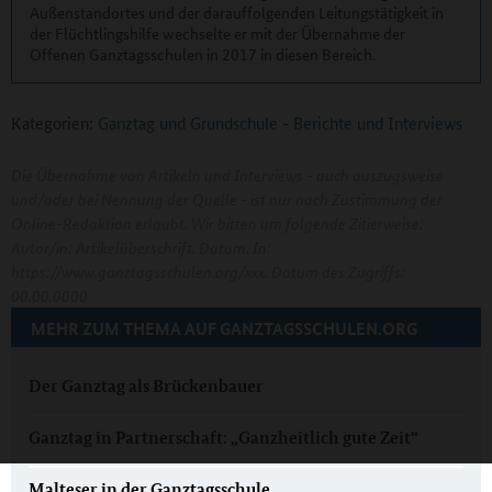
Außenstandortes und der darauffolgenden Leitungstätigkeit in
der Flüchtlingshilfe wechselte er mit der Übernahme der
Offenen Ganztagsschulen in 2017 in diesen Bereich.
Kategorien:
Ganztag und Grundschule
-
Berichte und Interviews
Die Übernahme von Artikeln und Interviews - auch auszugsweise
und/oder bei Nennung der Quelle - ist nur nach Zustimmung der
Online-Redaktion erlaubt. Wir bitten um folgende Zitierweise:
Autor/in: Artikelüberschrift. Datum. In:
https://www.ganztagsschulen.org/xxx. Datum des Zugriffs:
00.00.0000
MEHR ZUM THEMA AUF GANZTAGSSCHULEN.ORG
Der Ganztag als Brückenbauer
Ganztag in Partnerschaft: „Ganzheitlich gute Zeit“
Malteser in der Ganztagsschule