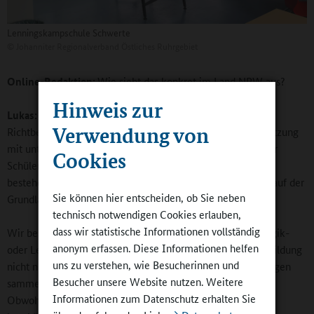
Lenningskampschule Schwerte
©
Johanniter Regionalverband Östliches Ruhrgebiet
Online-Redaktion:
Wie sieht das konkret im Land NRW aus?
Hinweis zur
Lukas:
In NRW gibt es Voraussetzungen für den Ganztag,
Verwendung von
Richtbeispiele, im Kern die Aussage, dass die Personalbesetzung
mit unterschiedlichen Professionen an den Bedürfnissen der
Cookies
Schülerinnen und Schüler auszurichten ist. Unsere Teams
bestehen aus pädagogischen Fach- und Ergänzungskräften auf der
Sie können hier entscheiden, ob Sie neben
Grundlage des Fachkräftegebots.
technisch notwendigen Cookies erlauben,
dass wir statistische Informationen vollständig
Wir beschäftigen auch Werkstudenten, die sich im Pädagogik-
anonym erfassen. Diese Informationen helfen
oder Lehramtsstudium befinden und so während ihrer Ausbildung
uns zu verstehen, wie Besucherinnen und
nicht nur Geld verdienen, sondern auch praktische Erfahrungen
Besucher unsere Website nutzen. Weitere
sammeln können. Eine absolute Win-win-Situation für uns.
Informationen zum Datenschutz erhalten Sie
Obwohl Werkstudenten oft nur zwei bis drei Jahre bei uns