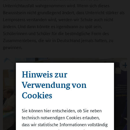
Unterrichtausfall wahrgenommen wird. Wenn sich dieses
Bewusstsein nicht grundlegend ändert, dass Unterricht stärker als
Lernprozess verstanden wird, werden wir Schule auch nicht
ändern. Und dann könnte es irgendwann zu spät sein,
Schülerinnen und Schüler für die bestmögliche Form des
Zusammenlebens, die wir in Deutschland jemals hatten, zu
gewinnen.
Hinweis zur
Verwendung von
Cookies
Sie können hier entscheiden, ob Sie neben
technisch notwendigen Cookies erlauben,
dass wir statistische Informationen vollständig