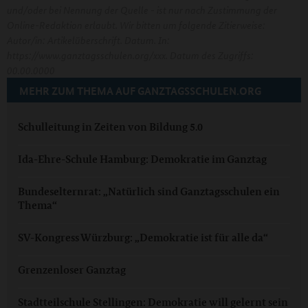
und/oder bei Nennung der Quelle - ist nur nach Zustimmung der
Online-Redaktion erlaubt. Wir bitten um folgende Zitierweise:
Autor/in: Artikelüberschrift. Datum. In:
https://www.ganztagsschulen.org/xxx. Datum des Zugriffs:
00.00.0000
MEHR ZUM THEMA AUF GANZTAGSSCHULEN.ORG
Schulleitung in Zeiten von Bildung 5.0
Ida-Ehre-Schule Hamburg: Demokratie im Ganztag
Bundeselternrat: „Natürlich sind Ganztagsschulen ein
Thema“
SV-Kongress Würzburg: „Demokratie ist für alle da“
Grenzenloser Ganztag
Stadtteilschule Stellingen: Demokratie will gelernt sein