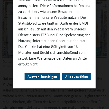
anonymisiert. Diese Informationen helfen uns
zu verstehen, wie unsere Besucher und
Besucherinnen unsere Website nutzen. Die
Statistik-Software läuft im Auftrag des BMBF
ausschließlich auf den Webservern unseres
Dienstleisters ITZBund. Eine Speicherung der
Nutzungsinformationen findet nur dort statt.
Das Cookie hat eine Gültigkeit von 13
Monaten und löscht sich anschließend von
selbst. Eine Weitergabe der Daten an Dritte
Der 13. Demokratietag mit 800 Teilnehmenden.
erfolgt nicht.
©
Fotodesign Michael Schlotterbeck Ingelheim
Auswahl bestätigen
Alle auswählen
Gut ein Drittel der Aussteller und Angebote auf unserem letzten
Demokratietag Rheinland-Pfalz
kamen aus dem
außerschulischen Bereich. Es muss einen viel größeren Austausch
zwischen den Schulen und den Kommunen geben. Es gibt tausend
Möglichkeiten, die Türen der Kommunalpolitik stehen offen. Es
wird aber noch viel zu wenig genutzt, um mal zu sehen, wie eine