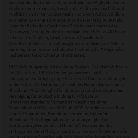
Vorsitzender des Landesverbandes Rheinland-Pfalz. Nach dem
Studium der Germanistik, Geschichte, Politikwissenschaft und
Publizistik an der Universität Mainz und einem Aufbaustudium
Journalismus war er als Journalist und Lektor tätig, zuletzt als
Leiter der Redaktion Geschichte/Sozialwissenschaften des
Diesterweg-Verlags Frankfurt am Main. Von 1991 bis 2015 war
er Lehrer für Deutsch, Geschichte und Sozialkunde
(Gesellschaftslehre) am Schlossgymnasium Mainz, ab 1995 an
der Integrierten Gesamtschule „Kurt Schumacher“, Regionaler
Fachberater Geschichte für Rheinhessen.
1991 Gründungsmitglied der Anna-Seghers-Gesellschaft Berlin
und Mainz e. V.; 1993 Leiter der fachwissenschaftlich-
pädagogischen Arbeitsgruppe für die erste Dauerausstellung der
Gedenkstätte KZ Osthofen „Die Zeit des Nationalsozialismus in
Rheinland-Pfalz“; Mitglied im Bundesvorstand der Deutschen
Vereinigung für politische Bildung (DVPB), stellv.
Landesvorsitzender im Verband der Geschichtslehrer
Deutschlands (VGD); von 2002 bis 2007 Koordinator des Bund-
Länder-Programms „Demokratie lernen und leben“ in
Rheinland-Pfalz; Regionalberater und Jurymitglied im
Wettbewerb „Demokratisch Handeln“, Vorsitzender des
Stiftungsrats der Stiftung „Haus des Erinnerns – für Demokratie
und Akzeptanz“ in Mainz, seit 2016 freier Mitarbeiter des Instituts