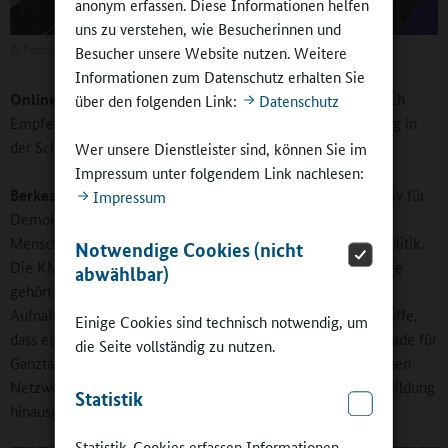
anonym erfassen. Diese Informationen helfen
uns zu verstehen, wie Besucherinnen und
©
Fotodesign Michael Schlotterbeck Ingelheim
Besucher unsere Website nutzen. Weitere
Informationen zum Datenschutz erhalten Sie
Online-Redaktion:
Die Kultusministerkonferenz hat kürzlich
über den folgenden Link:
Datenschutz
Empfehlungen zur Demokratie- und Menschenrechtsbildung in
der Schule herausgegeben. Wie schätzen Sie dies ein?
Wer unsere Dienstleister sind, können Sie im
Impressum unter folgendem Link nachlesen:
Berkessel:
Das Bewusstsein, dass es wichtig ist, sich proaktiv für
Impressum
Demokratie und für die Verwirklichung der Kinder- und
Menschenrechte einzusetzen, ist gewachsen, auch in der Politik.
Notwendige Cookies (nicht
Die KMK-Empfehlung ist ein Beleg für diese Fortschritte. Sie
abwählbar)
gehört zu einer Reihe weiterer Initiativen, wie etwa die zur
Aufnahme der Kinderrechte ins Grundgesetz, von der ich hoffe,
Einige Cookies sind technisch notwendig, um
dass es nach vielen Jahren damit jetzt endlich was wird. Gerade für
die Seite vollständig zu nutzen.
Ganztagsschulen, die sich ja nach außen öffnen sollen, können
Netzwerke, die über den engeren Bereich von schulischer Bildung
Statistik
hinausgehen, Signalwirkung haben.
Statistik-Cookies erfassen Informationen