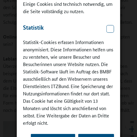
Einige Cookies sind technisch notwendig, um
den Schulleitungen, aber auch von dem „Drumherum“, das wir
die Seite vollständig zu nutzen.
vorfinden, ab. Hier eine Schule mit sehr viel Grün und einem
Schulgarten, dort eine mit wenigen Spielgeräten und mehr Beton.
Statistik
Online-Redaktion:
Wie flexibel müssen Sie in Ihren Konzepten
Statistik-Cookies erfassen Informationen
sein?
anonymisiert. Diese Informationen helfen uns
zu verstehen, wie unsere Besucher und
Leblang:
Schulen wandeln sich. Viele handeln nach der
Besucherinnen unsere Website nutzen. Die
Überzeugung, dass sie mit der Zeit gehen müssen. Wir erleben
Statistik-Software läuft im Auftrag des BMBF
beispielsweise einen Umbruch beim Umgang mit der Zeit nach
ausschließlich auf den Webservern unseres
dem Unterricht. Manche sind nach wie vor daran interessiert, dass
Dienstleisters ITZBund. Eine Speicherung der
die Eltern festlegen, woran ihr Kind teilnimmt. Andere plädieren
Nutzungsinformationen findet nur dort statt.
für eine größere Freiheit der Kinder. Vor dieser etwas offeneren
Das Cookie hat eine Gültigkeit von 13
Form haben manche Eltern gewisse Ängste. Sie fragen sich, ob wir
Monaten und löscht sich anschließend von
noch den Überblick behalten, wo sich ein einzelnes Kind aufhält.
selbst. Eine Weitergabe der Daten an Dritte
erfolgt nicht.