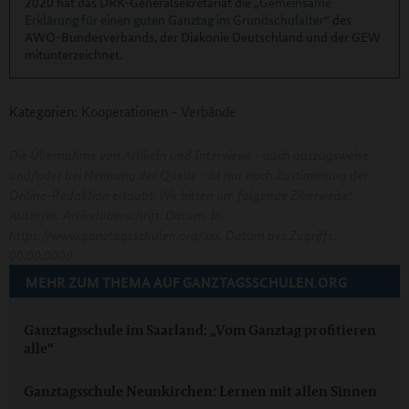
2020 hat das DRK-Generalsekretariat die
„Gemeinsame
Erklärung für einen guten Ganztag im Grundschulalter“
des
AWO-Bundesverbands, der Diakonie Deutschland und der GEW
mitunterzeichnet.
Kategorien:
Kooperationen
-
Verbände
Die Übernahme von Artikeln und Interviews - auch auszugsweise
und/oder bei Nennung der Quelle - ist nur nach Zustimmung der
Online-Redaktion erlaubt. Wir bitten um folgende Zitierweise:
Autor/in: Artikelüberschrift. Datum. In:
https://www.ganztagsschulen.org/xxx. Datum des Zugriffs:
00.00.0000
MEHR ZUM THEMA AUF GANZTAGSSCHULEN.ORG
Ganztagsschule im Saarland: „Vom Ganztag profitieren
alle“
Ganztagsschule Neunkirchen: Lernen mit allen Sinnen