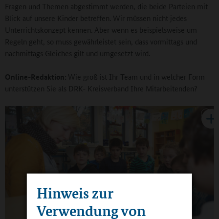
Fragen und Themen abgestimmt werden, die beide Parteien mit
Blick auf unsere Kinder betreffen. Wir müssen nicht jedes
Unterrichtskonzept kennen. Aber wenn es beispielsweise um
Regeln geht, so muss gewährleistet sein, dass vormittags und
nachmittags Gleiches gilt und umgesetzt wird.
Online-Redaktion:
Wie groß ist Ihr Team und in welcher Form
unterstützen Sie als DRK- Kreisverband Ihre Mitarbeitenden?
Hinweis zur
Verwendung von