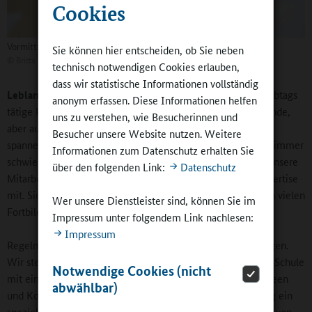
Cookies
Vormittag und Nachmittag sind verbunden
Sie können hier entscheiden, ob Sie neben
©
Britta Hüning
technisch notwendigen Cookies erlauben,
dass wir statistische Informationen vollständig
Leblang:
Insgesamt sind in den 14 Schulen 150 zumeist halbtags
anonym erfassen. Diese Informationen helfen
tätige Personen aktiv. Auf sie wartet täglich eine anstrengende,
uns zu verstehen, wie Besucherinnen und
aber auch sehr attraktive und interessante Arbeit mit vielen
Besucher unsere Website nutzen. Weitere
spannenden Kontakten. Auch wir merken natürlich, dass es immer
Informationen zum Datenschutz erhalten Sie
schwieriger wird, ausreichend Fachpersonal zu gewinnen. Unsere
über den folgenden Link:
Datenschutz
Mitarbeitenden bringen eine große und buntgemischte Expertise
mit. Sie tauschen sich untereinander aus und profitieren von vielen
Wer unsere Dienstleister sind, können Sie im
Fortbildungen zu höchst unterschiedlichen Themen.
Impressum unter folgendem Link nachlesen:
Impressum
Regelmäßig treffen sich darüber hinaus unsere Teamleitungen.
Wir stellen dabei immer wieder fest, dass im Grunde keine Schule
Notwendige Cookies (nicht
mit einer anderen vergleichbar ist. Jede hat ihre eigenen Ideen
abwählbar)
und Konzepte. Darum stricken wir auch für jede Einrichtung ein
speziell auf sie zugeschnittenes Angebot. Es hängt sehr viel von