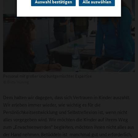
Auswahl bestätigen
Alle auswählen
Personal mit großer und buntgemischter Expertise
©
Britta Hüning
Dem halten wir dagegen, dass sich Vertrauen in Kinder auszahlt.
Wir erleben immer wieder, wie wichtig es für die
Persönlichkeitsentwicklung und Selbstreflexion ist, wenn nicht
alles vorgegeben wird. Wir möchten die Kinder auf ihrem Weg
zum „Erwachsenwerden“ begleiten, möchten ihnen nicht alles aus
der Hand nehmen. Betüddeln ist manchmal gut und erforderlich,