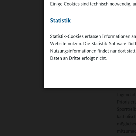
Einige Cookies sind technisch notwendig, um
Statistik
Statistik-Cookies erfassen Informationen a
„72 Stunde
Sache": So
Website nutzen. Die Statistik-Software läu
©
BDKJ-Jug
Nutzungsinformationen findet nur dort statt
weitblick/
Daten an Dritte erfolgt nicht.
auf lokal
ihrem unm
Dachverba
Jugendarb
Priorisie
Sporttrei
katholisc
möglicher
mitzumach