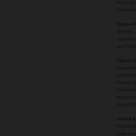
keine Mus
mitzubrin
Online-R
Münster „
„Schulen 
das Papi
Elbers:
N
zuzustimm
bekräftig
Präsenz s
Einrichtu
produktiv
Gegensätz
Online-R
Katholisc
unter dem