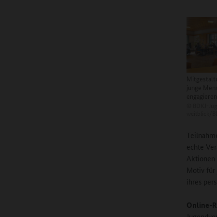
Mitgestalt
junge Mens
engagieren
©
BDKJ-Jug
weitblick/
Teilnahme
echte Ver
Aktionen 
Motiv für
ihres per
Online-R
Jugendve