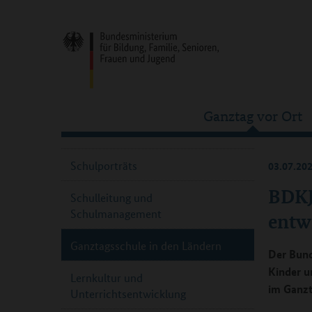
Ganztag vor Ort
Schulporträts
03.07.20
BDKJ
Schulleitung und
Schulmanagement
entw
Ganztagsschule in den Ländern
Der Bund
Kinder u
Lernkultur und
im Ganzt
Unterrichtsentwicklung