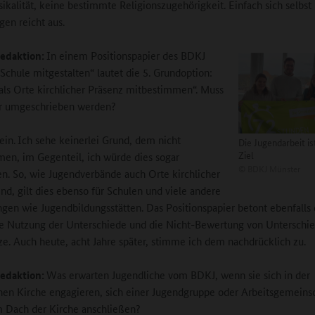
ikalität, keine bestimmte Religionszugehörigkeit. Einfach sich selbst
gen reicht aus.
edaktion:
In einem Positionspapier des BDKJ
Schule mitgestalten“ lautet die 5. Grundoption:
als Orte kirchlicher Präsenz mitbestimmen“. Muss
er umgeschrieben werden?
ein.
Ich sehe keinerlei Grund, dem nicht
Die Jugendarbeit is
Ziel
en, im Gegenteil, ich würde dies sogar
©
BDKJ Münster
en. So, wie Jugendverbände auch Orte kirchlicher
ind, gilt dies ebenso für Schulen und viele andere
ngen wie Jugendbildungsstätten. Das Positionspapier betont ebenfalls 
e Nutzung der Unterschiede und die Nicht-Bewertung von Unterschie
e. Auch heute, acht Jahre später, stimme ich dem nachdrücklich zu.
edaktion:
Was erwarten Jugendliche vom BDKJ, wenn sie sich in der
hen Kirche engagieren, sich einer Jugendgruppe oder Arbeitsgemeins
 Dach der Kirche anschließen?