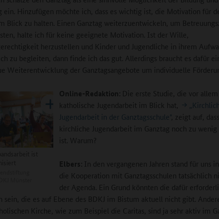
 ein. Hinzufügen möchte ich, dass es wichtig ist, die Motivation für d
m Blick zu halten. Einen Ganztag weiterzuentwickeln, um Betreuungs
sten, halte ich für keine geeignete Motivation. Ist der Wille,
rechtigkeit herzustellen und Kinder und Jugendliche in ihrem Aufw
ch zu begleiten, dann finde ich das gut. Allerdings braucht es dafür ei
e Weiterentwicklung der Ganztagsangebote um individuelle Förderu
Online-Redaktion:
Die erste Studie, die vor allem
katholische Jugendarbeit im Blick hat,
„Kirchlic
Jugendarbeit in der Ganztagsschule"
, zeigt auf, das
kirchliche Jugendarbeit im Ganztag noch zu wenig 
ist. Warum?
andsarbeit ist
isiert
Elbers:
In den vergangenen Jahren stand für uns i
endstiftung
die Kooperation mit Ganztagsschulen tatsächlich ni
BDKJ Münster
der Agenda. Ein Grund könnten die dafür erforderl
n sein, die es auf Ebene des BDKJ im Bistum aktuell nicht gibt. Ande
tholischen Kirche, wie zum Beispiel die Caritas, sind ja sehr aktiv im 