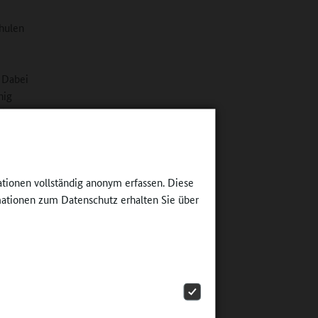
hulen
 Dabei
nig
ität
en
de
 auf
inblick
ationen vollständig anonym erfassen. Diese
um
ationen zum Datenschutz erhalten Sie über
h das
 wie wir
hen
 aber,
 mit