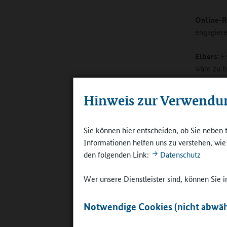
Online-R
engagier
Elbers:
E
wäre zu b
darüber w
Münster 
Hinweis zur Verwendu
Systemen 
Kooperati
Experimen
Sie können hier entscheiden, ob Sie neben 
auf Zeite
Informationen helfen uns zu verstehen, wi
Beispiel 
den folgenden Link:
Datenschutz
Schulgelä
das Prinz
Wer unsere Dienstleister sind, können Sie
wollen. G
denke ich
Notwendige Cookies (nicht abwäh