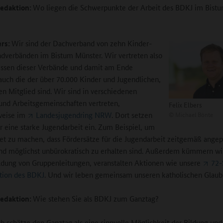
edaktion:
Wo liegen die Schwerpunkte der Arbeit des BDKJ im Bist
ers:
Wir sind der Dachverband von zehn Kinder-
dverbänden im Bistum Münster. Wir vertreten also
essen dieser Verbände und damit am Ende
 auch die der über 70.000 Kinder und Jugendlichen,
nen Mitglied sind. Wir sind in verschiedenen
nd Arbeitsgemeinschaften vertreten,
Felix Elbers
©
Michael Bönte
weise im
Landesjugendring NRW
. Dort setzen
ür eine starke Jugendarbeit ein. Zum Beispiel, um
et zu machen, dass Fördersätze für die Jugendarbeit zeitgemäß angep
d möglichst unbürokratisch zu erhalten sind. Außerdem kümmern wi
ldung von Gruppenleitungen, veranstalten Aktionen wie unsere
72-
tion des BDKJ
. Und wir leben gemeinsam unseren katholischen Glaub
edaktion:
Wie stehen Sie als BDKJ zum Ganztag?
ch schätze den Ganztag als eine sinnvolle Möglichkeit der Bildung und