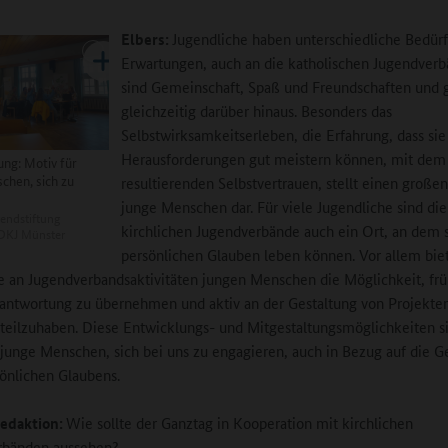
Elbers:
Jugendliche haben unterschiedliche Bedürf
Erwartungen, auch an die katholischen Jugendverb
sind Gemeinschaft, Spaß und Freundschaften und 
gleichzeitig darüber hinaus. Besonders das
Selbstwirksamkeitserleben, die Erfahrung, dass sie
Herausforderungen gut meistern können, mit dem
ung: Motiv für
chen, sich zu
resultierenden Selbstvertrauen, stellt einen große
junge Menschen dar. Für viele Jugendliche sind die
endstiftung
kirchlichen Jugendverbände auch ein Ort, an dem s
BDKJ Münster
persönlichen Glauben leben können. Vor allem biet
 an Jugendverbandsaktivitäten jungen Menschen die Möglichkeit, frü
antwortung zu übernehmen und aktiv an der Gestaltung von Projekte
teilzuhaben. Diese Entwicklungs- und Mitgestaltungsmöglichkeiten s
 junge Menschen, sich bei uns zu engagieren, auch in Bezug auf die G
sönlichen Glaubens.
edaktion:
Wie sollte der Ganztag in Kooperation mit kirchlichen
rbänden aussehen?