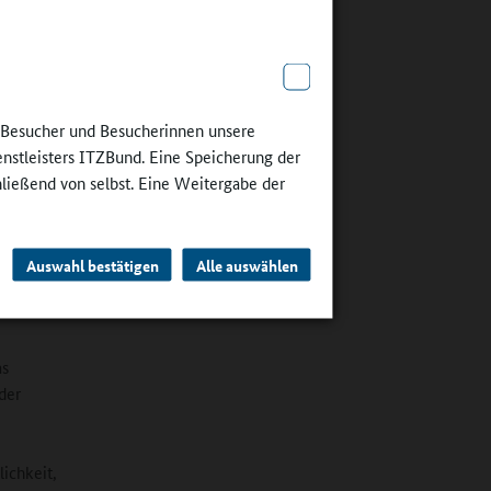
weg gute
lse zu
e Besucher und Besucherinnen unsere
le Impulse
enstleisters ITZBund. Eine Speicherung der
e
hließend von selbst. Eine Weitergabe der
jedoch
er Regel
ger in
DKJ als
Auswahl bestätigen
Alle auswählen
as
der
ichkeit,