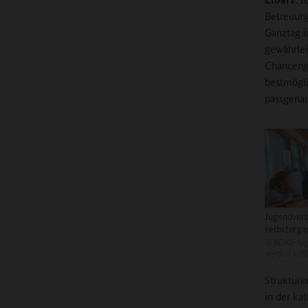
Betreuung
Ganztag i
gewährlei
Chancenge
bestmögli
passgenau
Jugendverb
selbstorgan
©
BDKJ-Jug
weitblick/
Strukture
in der ka