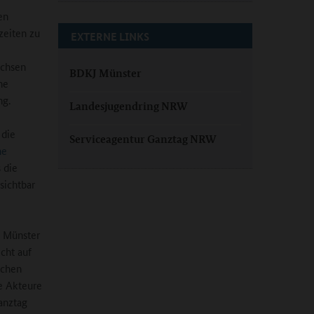
en
zeiten zu
EXTERNE LINKS
achsen
BDKJ Münster
ne
ng.
Landesjugendring NRW
 die
Serviceagentur Ganztag NRW
he
s die
sichtbar
n Münster
cht auf
ichen
re Akteure
Ganztag