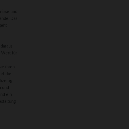
nisse und
ände. Das
geht
 daraus
n Wert für
ie ihren
et die
hzeitig
n und
ind ein
estaltung