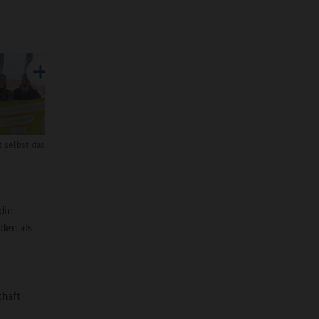
t selbst das
die
den als
chaft