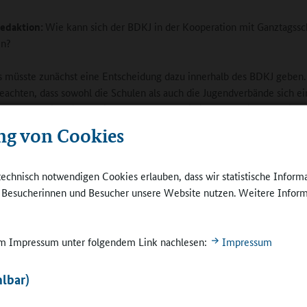
edaktion:
Wie kann sich der BDKJ in der Kooperation mit Ganztagssc
en?
s müsste zunächst eine Entscheidung dazu innerhalb des BDKJ geben.
eachten, dass sowohl die Schulen als auch die Jugendverbände sich ei
erden, was jeweils geleistet werden soll. Die in der Studie der Univers
und der TU Dortmund beschriebenen Spannungen zwischen den beid
ng von Cookies
sind, denke ich, auszuhalten und teilweise auszuräumen, solange bei
onspartner bereit sind, Dinge anzupassen. Konkret müsste sich Schule
te einlassen, mit Ehrenamtlichen zu arbeiten, und flexibel sein im H
technisch notwendigen Cookies erlauben, dass wir statistische Inform
n und Räumlichkeiten. So könnte es eine Chance sein, ein Angebot z
e Besucherinnen und Besucher unsere Website nutzen. Weitere Inform
erstmal nur einmal im Monat anzubieten und dazu möglicherweise auc
nde zu verlassen. Seitens der Jugendverbände müsste geklärt werden,
ip der Freiwilligkeit und der Ehrenamtlichkeit im Schulkontext verste
 im Impressum unter folgendem Link nachlesen:
Impressum
erade im Bereich der Freiwilligkeit sehe ich eine Herausforderung, die
, zu bewältigen ist.
lbar)
Online-Redaktion:
Sportvereine in Münster haben