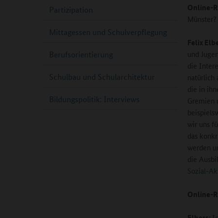
Online-R
Partizipation
Münster?
Mittagessen und Schulverpflegung
Felix Elb
und Jugen
Berufsorientierung
die Inter
Schulbau und Schularchitektur
natürlich
die in ih
Bildungspolitik: Interviews
Gremien u
beispiels
wir uns f
das konkr
werden un
die Ausbi
Sozial-Ak
Online-R
Elbers:
I