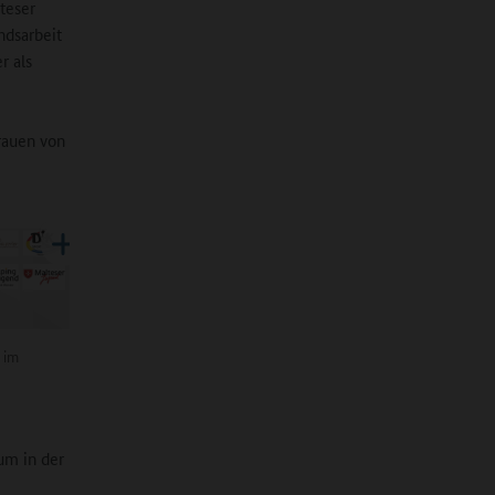
teser
ndsarbeit
r als
trauen von
 im
um in der