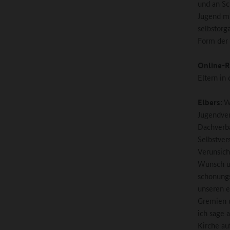
und an Sc
Jugend mi
selbstorg
Form der 
Online-R
Eltern in 
Elbers:
W
Jugendver
Dachverba
Selbstver
Verunsich
Wunsch un
schonungs
unseren e
Gremien u
ich sage 
Kirche au