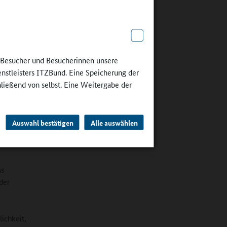
weg gute
lse zu
e Besucher und Besucherinnen unsere
le Impulse
enstleisters ITZBund. Eine Speicherung der
e
hließend von selbst. Eine Weitergabe der
jedoch
er Regel
ger in
DKJ als
Auswahl bestätigen
Alle auswählen
as
der
ichkeit,