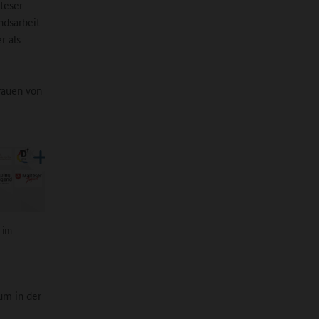
teser
ndsarbeit
r als
trauen von
 im
um in der