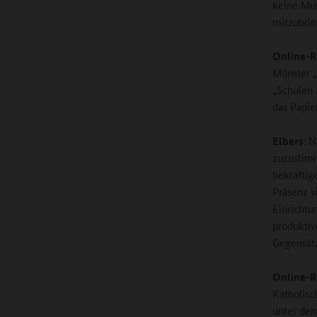
keine Mus
mitzubrin
Online-R
Münster „
„Schulen 
das Papi
Elbers:
N
zuzustimm
bekräftig
Präsenz s
Einrichtu
produktiv
Gegensätz
Online-R
Katholisc
unter dem