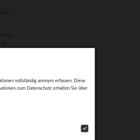
hulen
 Dabei
nig
ität
en
de
 auf
inblick
ationen vollständig anonym erfassen. Diese
um
ationen zum Datenschutz erhalten Sie über
h das
 wie wir
hen
 aber,
 mit