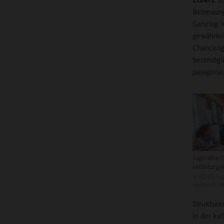
Betreuung
Ganztag i
gewährlei
Chancenge
bestmögli
passgenau
Jugendverb
selbstorgan
©
BDKJ-Jug
weitblick/
Strukture
in der ka