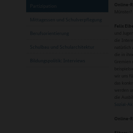
Online-R
Partizipation
Münster?
Mittagessen und Schulverpflegung
Felix Elb
und Jugen
Berufsorientierung
die Inter
Schulbau und Schularchitektur
natürlich
die in ih
Bildungspolitik: Interviews
Gremien u
beispiels
wir uns f
das konkr
werden un
die Ausbi
Sozial-Ak
Online-R
Elbers:
I