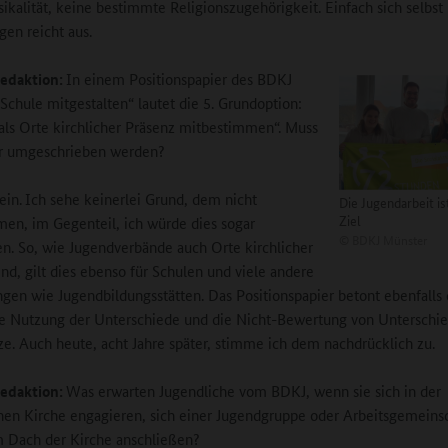
ikalität, keine bestimmte Religionszugehörigkeit. Einfach sich selbst
gen reicht aus.
edaktion:
In einem Positionspapier des BDKJ
Schule mitgestalten“ lautet die 5. Grundoption:
als Orte kirchlicher Präsenz mitbestimmen“. Muss
er umgeschrieben werden?
ein.
Ich sehe keinerlei Grund, dem nicht
Die Jugendarbeit is
Ziel
en, im Gegenteil, ich würde dies sogar
©
BDKJ Münster
en. So, wie Jugendverbände auch Orte kirchlicher
ind, gilt dies ebenso für Schulen und viele andere
ngen wie Jugendbildungsstätten. Das Positionspapier betont ebenfalls 
e Nutzung der Unterschiede und die Nicht-Bewertung von Unterschie
e. Auch heute, acht Jahre später, stimme ich dem nachdrücklich zu.
edaktion:
Was erwarten Jugendliche vom BDKJ, wenn sie sich in der
hen Kirche engagieren, sich einer Jugendgruppe oder Arbeitsgemeins
 Dach der Kirche anschließen?