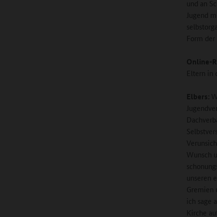
und an Sc
Jugend mi
selbstorg
Form der 
Online-R
Eltern in 
Elbers:
W
Jugendver
Dachverba
Selbstver
Verunsich
Wunsch un
schonungs
unseren e
Gremien u
ich sage 
Kirche au