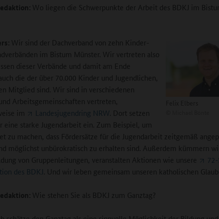
edaktion:
Wo liegen die Schwerpunkte der Arbeit des BDKJ im Bist
ers:
Wir sind der Dachverband von zehn Kinder-
dverbänden im Bistum Münster. Wir vertreten also
essen dieser Verbände und damit am Ende
 auch die der über 70.000 Kinder und Jugendlichen,
nen Mitglied sind. Wir sind in verschiedenen
nd Arbeitsgemeinschaften vertreten,
Felix Elbers
©
Michael Bönte
weise im
Landesjugendring NRW
. Dort setzen
ür eine starke Jugendarbeit ein. Zum Beispiel, um
et zu machen, dass Fördersätze für die Jugendarbeit zeitgemäß angep
d möglichst unbürokratisch zu erhalten sind. Außerdem kümmern wi
ldung von Gruppenleitungen, veranstalten Aktionen wie unsere
72-
tion des BDKJ
. Und wir leben gemeinsam unseren katholischen Glaub
edaktion:
Wie stehen Sie als BDKJ zum Ganztag?
ch schätze den Ganztag als eine sinnvolle Möglichkeit der Bildung und