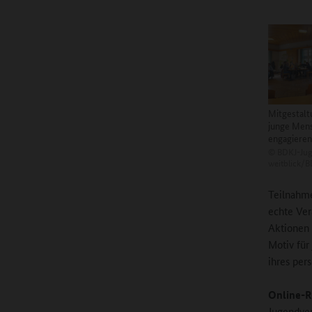
Mitgestalt
junge Mens
engagieren
©
BDKJ-Jug
weitblick/
Teilnahme
echte Ver
Aktionen 
Motiv für
ihres per
Online-R
Jugendve