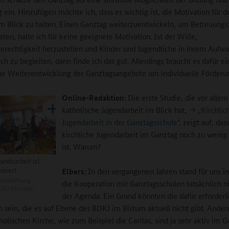
 ein. Hinzufügen möchte ich, dass es wichtig ist, die Motivation für d
m Blick zu halten. Einen Ganztag weiterzuentwickeln, um Betreuungs
sten, halte ich für keine geeignete Motivation. Ist der Wille,
rechtigkeit herzustellen und Kinder und Jugendliche in ihrem Aufw
ch zu begleiten, dann finde ich das gut. Allerdings braucht es dafür ei
e Weiterentwicklung der Ganztagsangebote um individuelle Förderu
Online-Redaktion:
Die erste Studie, die vor allem
katholische Jugendarbeit im Blick hat,
„Kirchlic
Jugendarbeit in der Ganztagsschule"
, zeigt auf, das
kirchliche Jugendarbeit im Ganztag noch zu wenig 
ist. Warum?
andsarbeit ist
isiert
Elbers:
In den vergangenen Jahren stand für uns i
endstiftung
die Kooperation mit Ganztagsschulen tatsächlich ni
BDKJ Münster
der Agenda. Ein Grund könnten die dafür erforderl
n sein, die es auf Ebene des BDKJ im Bistum aktuell nicht gibt. Ande
tholischen Kirche, wie zum Beispiel die Caritas, sind ja sehr aktiv im 