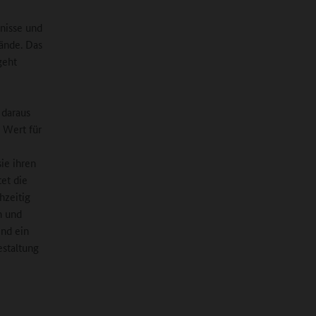
nisse und
ände. Das
geht
 daraus
n Wert für
ie ihren
et die
hzeitig
n und
ind ein
estaltung