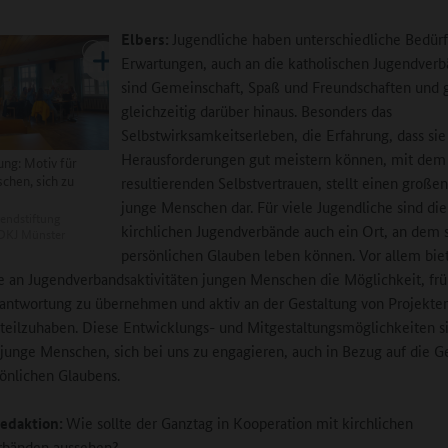
Elbers:
Jugendliche haben unterschiedliche Bedürf
Erwartungen, auch an die katholischen Jugendverb
sind Gemeinschaft, Spaß und Freundschaften und 
gleichzeitig darüber hinaus. Besonders das
Selbstwirksamkeitserleben, die Erfahrung, dass sie
Herausforderungen gut meistern können, mit dem
ung: Motiv für
chen, sich zu
resultierenden Selbstvertrauen, stellt einen große
junge Menschen dar. Für viele Jugendliche sind die
endstiftung
kirchlichen Jugendverbände auch ein Ort, an dem s
BDKJ Münster
persönlichen Glauben leben können. Vor allem biet
 an Jugendverbandsaktivitäten jungen Menschen die Möglichkeit, frü
antwortung zu übernehmen und aktiv an der Gestaltung von Projekte
teilzuhaben. Diese Entwicklungs- und Mitgestaltungsmöglichkeiten s
 junge Menschen, sich bei uns zu engagieren, auch in Bezug auf die G
sönlichen Glaubens.
edaktion:
Wie sollte der Ganztag in Kooperation mit kirchlichen
rbänden aussehen?