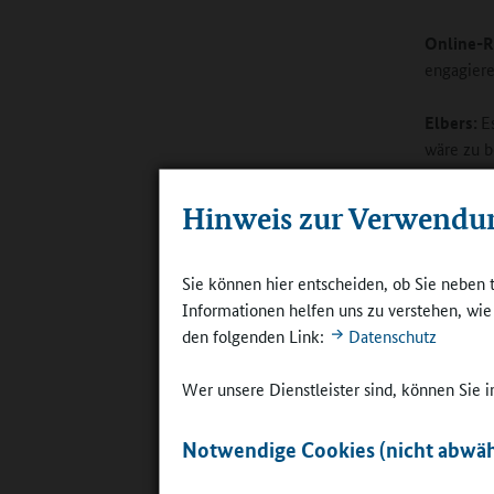
Online-R
engagier
Elbers:
E
wäre zu b
darüber w
Münster 
Hinweis zur Verwendu
Systemen 
Kooperati
Experimen
Sie können hier entscheiden, ob Sie neben 
auf Zeite
Informationen helfen uns zu verstehen, wi
Beispiel 
den folgenden Link:
Datenschutz
Schulgelä
das Prinz
Wer unsere Dienstleister sind, können Sie
wollen. G
denke ich
Notwendige Cookies (nicht abwäh