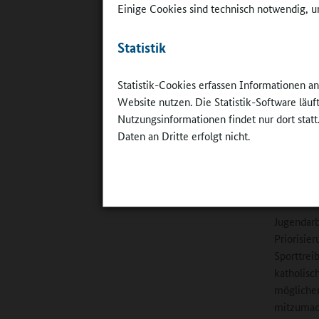
Einige Cookies sind technisch notwendig, um
Statistik
Statistik-Cookies erfassen Informationen a
„72 Stunde
Sache": So
Website nutzen. Die Statistik-Software läu
©
BDKJ-Jug
Nutzungsinformationen findet nur dort statt
weitblick/
Daten an Dritte erfolgt nicht.
auf lokal
ihrem unm
Dachverba
Jugendarb
Priorisie
Sporttrei
katholisc
möglicher
mitzumach