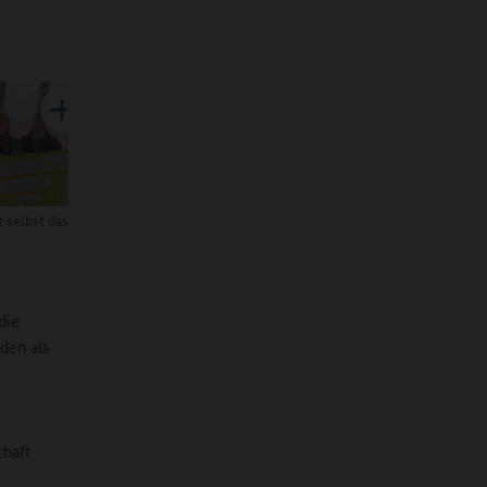
t selbst das
die
den als
chaft