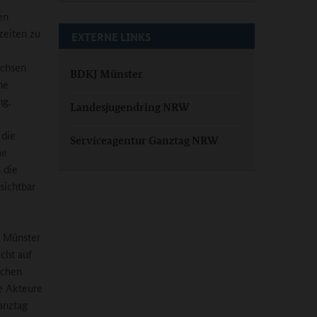
en
zeiten zu
EXTERNE LINKS
achsen
BDKJ Münster
ne
ng.
Landesjugendring NRW
 die
Serviceagentur Ganztag NRW
he
s die
sichtbar
n Münster
cht auf
ichen
re Akteure
Ganztag