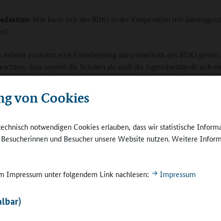
edaktion:
Wie kann sich der BDKJ in der Kooperation mit Ganztagssc
en?
s müsste zunächst eine Entscheidung dazu innerhalb des BDKJ geben.
eachten, dass sowohl die Schulen als auch die Jugendverbände sich ei
erden, was jeweils geleistet werden soll. Die in der Studie der Univers
und der TU Dortmund beschriebenen Spannungen zwischen den beid
ng von Cookies
sind, denke ich, auszuhalten und teilweise auszuräumen, solange bei
onspartner bereit sind, Dinge anzupassen. Konkret müsste sich Schule
te einlassen, mit Ehrenamtlichen zu arbeiten, und flexibel sein im H
technisch notwendigen Cookies erlauben, dass wir statistische Inform
n und Räumlichkeiten. So könnte es eine Chance sein, ein Angebot z
e Besucherinnen und Besucher unsere Website nutzen. Weitere Inform
erstmal nur einmal im Monat anzubieten und dazu möglicherweise auc
nde zu verlassen. Seitens der Jugendverbände müsste geklärt werden,
ip der Freiwilligkeit und der Ehrenamtlichkeit im Schulkontext verste
 im Impressum unter folgendem Link nachlesen:
Impressum
erade im Bereich der Freiwilligkeit sehe ich eine Herausforderung, die
, zu bewältigen ist.
lbar)
Online-Redaktion:
Sportvereine in Münster haben