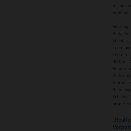
reichen v
Fortbildu
Fünf regi
Pfalz: Ko
Südpfalz.
koordinie
Lehrer ni
dürften. 
Beraterin
Pfalz und
Viermal i
thematisc
Schulen. 
unsere Er
„Realle
Vorpo