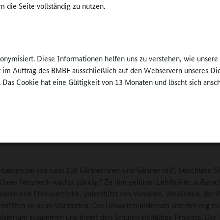
äten, insbesondere den Fachbereichen Biologiedidaktik. Für 2021 ist e
 die Seite vollständig zu nutzen.
 „Biologische Vielfalt und Klimawandel“ geplant.
In Hessen koordiniert Silvia Fengler das Netzwerk
Schulgarten, das an das Hessische Ministerium fü
nonymisiert. Diese Informationen helfen uns zu verstehen, wie unser
Klimaschutz, Landwirtschaft und Verbraucherschut
ft im Auftrag des BMBF ausschließlich auf den Webservern unseres Di
angebunden ist. Mitglieder des Netzwerks sind die
. Das Cookie hat eine Gültigkeit von 13 Monaten und löscht sich ansc
Naturschutz-Akademie Hessen, das Kultusministe
dem Projekt „
Umweltschule
“, der Landesbetrie
irale
es
Landwirtschaft Hessen, der Landesverband Hessen 
tzministerium
Obstbau, Garten und Landschaftspflege e. V. und d
Umweltzentrum Hanau. Auch die BAG Schulgarten
arbeiten bei uns rund 250 Gärtnerinnen und Gärtner mit“, berichtete Si
„Unser Netzwerk wächst ständig.“ Zu ihm gehören Lehrkräfte, außersc
atoren und Ehrenamtliche, unterstützt von Vereinen, Verbänden, der W
rsitäten an neun Standorten. Das Umweltministerium arbeitet eng m
isterium zusammen und bietet den Schulen vielfältige Projekte. Di