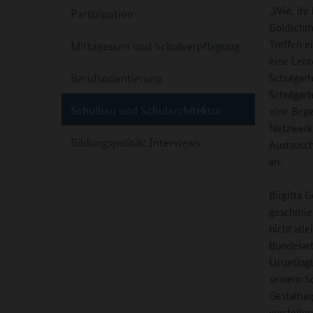
„Wie, ihr
Partizipation
Goldschmi
Treffen e
Mittagessen und Schulverpflegung
eine Lehr
Schulgarte
Berufsorientierung
Schulgart
Schulbau und Schularchitektur
eine Bege
Netzwerk
Bildungspolitik: Interviews
Austausch
an.
Birgitta 
geschmied
nicht all
Bundesarb
Ursprüngl
seinem Sc
Gestaltun
vorstellen