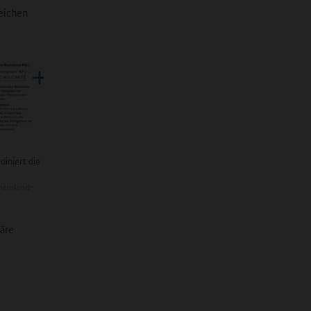
eichen
diniert die
heinland-
äre