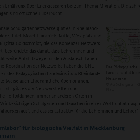
on Ernährung über Energiesparen bis zum Thema Migration. Die zahlr
ngen sind oft schnell überbucht.
onale Schulgartennetzwerke gibt es in Rheinland-
blenz, Eifel-Mosel-Hunsrück, Mitte, Westpfalz und
 Birgitta Goldschmidt, die das Koblenzer Netzwerk
rt, begründete das damit, dass Lehrerinnen und
cht weite Anfahrtswege für den Austausch haben
Die Koordination der Netzwerke haben die BNE-
Das Pädagogische
Landesinstitut koor
nen des Pädagogischen Landesinstituts Rheinland-
Netzwerke
 teilweise auch Ehrenamtliche übernommen.
©
AG Schulgarten R
m Jahr gibt es die Netzwerktreffen und
Pfalz
he Fortbildungen, immer an anderen Orten in
„Wir besichtigen Schulgärten und tauschen in einer Wohlfühltatmosph
fahrungen aus“, und das sei „attraktiv für die Lehrerinnen und Lehrer“.
rnlabor“ für biologische Vielfalt in Mecklenburg-
mmern