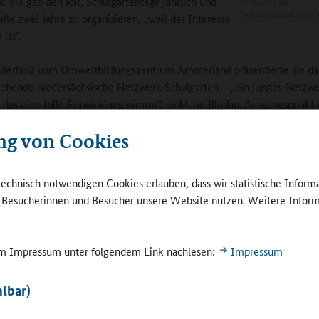
. Sie gab den Rat, Schulgartentage jährlich und
©
Rostocker
Schulgartenakademi
alle zwei Jahre zu organisieren, „weil das Interesse
 ist“.
derholz vom Umweltbildungszentrum Ammerland präsentierte sie das
ehende niedersächsische Netzwerk Schulgarten – „ein junges Netzw
das eine tolle Entwicklung nimmt“, so Marie Bludau. Ausgangspunkt 
entage, bei denen die „Nachfrage schon immer groß war“. Und es gin
ng von Cookies
r Anfragen im Niedersächsischen Kultusministerium ein, ob nach
zung beim Aufbau von Schulgärten oder um brachliegende Schulgärt
zu lassen. „Die Frage, die sich nun stellte, war, wie man die Partner i
technisch notwendigen Cookies erlauben, dass wir statistische Inform
usammenbringt“, berichtete Marie Bludau.
e Besucherinnen und Besucher unsere Website nutzen. Weitere Inform
sministerium und das Niedersächsische Landesinstitut für schulische
entwicklung (NLQ) fördern nun auch die Kooperation mit der Landesg
 im Impressum unter folgendem Link nachlesen:
Impressum
garten. Zusätzliche Unterstützung der regionalen Netzwerke leistet 
ung BNE der Landesschulbehörden. In den regionalen und lokalen N
lbar)
 Materialien für die Praxis. Eine „Schulgarten-Bildungscloud“ ist in Pl
entage und Fachforen werden organisiert. Außerdem bestehen Kontak