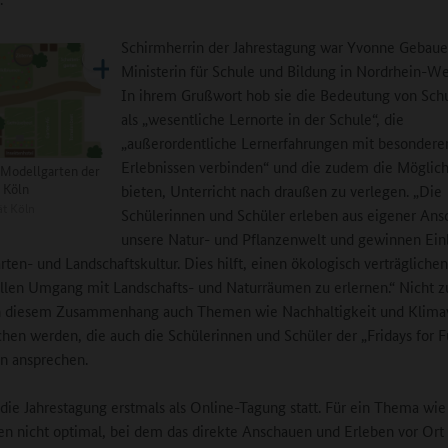
Schirmherrin der Jahrestagung war Yvonne Gebaue
Ministerin für Schule und Bildung in Nordrhein-We
In ihrem Grußwort hob sie die Bedeutung von Sch
als „wesentliche Lernorte in der Schule“, die
„außerordentliche Lernerfahrungen mit besondere
Erlebnissen verbinden“ und die zudem die Möglich
Modellgarten der
t Köln
bieten, Unterricht nach draußen zu verlegen. „Die
ät Köln
Schülerinnen und Schüler erleben aus eigener An
unsere Natur- und Pflanzenwelt und gewinnen Einb
rten- und Landschaftskultur. Dies hilft, einen ökologisch verträgliche
llen Umgang mit Landschafts- und Naturräumen zu erlernen.“ Nicht z
n diesem Zusammenhang auch Themen wie Nachhaltigkeit und Klim
hen werden, die auch die Schülerinnen und Schüler der „Fridays for F
n ansprechen.
die Jahrestagung erstmals als Online-Tagung statt. Für ein Thema wie
en nicht optimal, bei dem das direkte Anschauen und Erleben vor Ort 