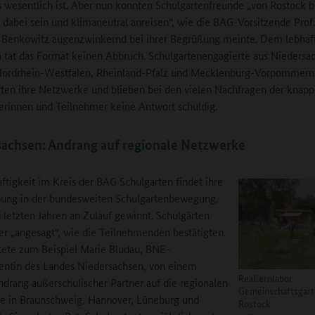
 wesentlich ist. Aber nun konnten Schulgartenfreunde „von Rostock 
dabei sein und klimaneutral anreisen“, wie die BAG-Vorsitzende Prof.
 Benkowitz augenzwinkernd bei ihrer Begrüßung meinte. Dem lebhaf
 tat das Format keinen Abbruch. Schulgartenengagierte aus Niedersa
Nordrhein-Westfalen, Rheinland-Pfalz und Mecklenburg-Vorpommern
rten ihre Netzwerke und blieben bei den vielen Nachfragen der knapp
rinnen und Teilnehmer keine Antwort schuldig.
achsen: Andrang auf regionale Netzwerke
ftigkeit im Kreis der BAG Schulgarten findet ihre
hung in der bundesweiten Schulgartenbewegung,
n letzten Jahren an Zulauf gewinnt. Schulgärten
er „angesagt“, wie die Teilnehmenden bestätigten.
tete zum Beispiel Marie Bludau, BNE-
entin des Landes Niedersachsen, von einem
Reallernlabor
drang außerschulischer Partner auf die regionalen
Gemeinschaftsgart
e in Braunschweig, Hannover, Lüneburg und
Rostock