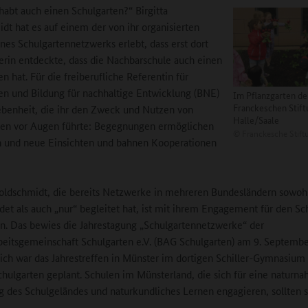
 habt auch einen Schulgarten?“ Birgitta
dt hat es auf einem der von ihr organisierten
ines Schulgartennetzwerks erlebt, dass erst dort
erin entdeckte, dass die Nachbarschule auch einen
n hat. Für die freiberufliche Referentin für
en und Bildung für nachhaltige Entwicklung (BNE)
Im Pflanzgarten de
Franckeschen Stift
benheit, die ihr den Zweck und Nutzen von
Halle/Saale
en vor Augen führte: Begegnungen ermöglichen
©
Franckesche Stift
 und neue Einsichten und bahnen Kooperationen
Goldschmidt, die bereits Netzwerke in mehreren Bundesländern sowoh
et als auch „nur“ begleitet hat, ist mit ihrem Engagement für den Sc
ein. Das bewies die Jahrestagung „Schulgartennetzwerke“ der
eitsgemeinschaft Schulgarten e.V. (BAG Schulgarten) am 9. Septembe
ich war das Jahrestreffen in Münster im dortigen Schiller-Gymnasium
hulgarten geplant. Schulen im Münsterland, die sich für eine naturna
g des Schulgeländes und naturkundliches Lernen engagieren, sollten s
.