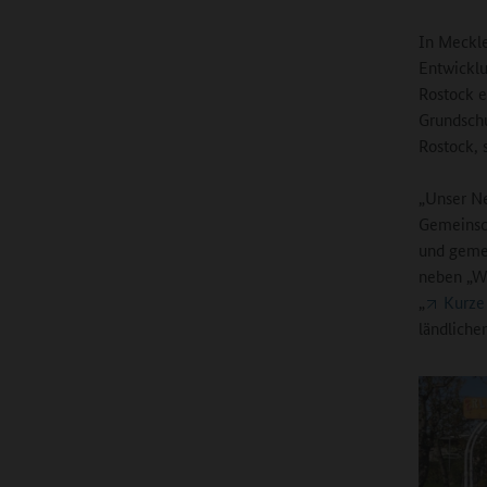
In Meckle
Entwicklu
Rostock e
Grundschu
Rostock, s
„Unser Ne
Gemeinsch
und gemei
neben „We
„
Kurze
ländliche