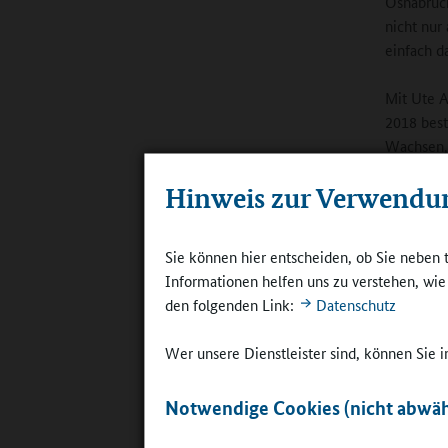
Osnabrück
nicht nur 
einfach da
Mit Ute A
2018 best
Wachsen, 
Schulgart
Hinweis zur Verwendu
immer meh
Unterstüt
aufleben 
Sie können hier entscheiden, ob Sie neben 
Bereich z
Informationen helfen uns zu verstehen, wi
den folgenden Link:
Datenschutz
Das Kultu
Qualitäts
Wer unsere Dienstleister sind, können Sie
BAG Schul
Fachberat
Notwendige Cookies (nicht abwäh
entstehen
Schulgart