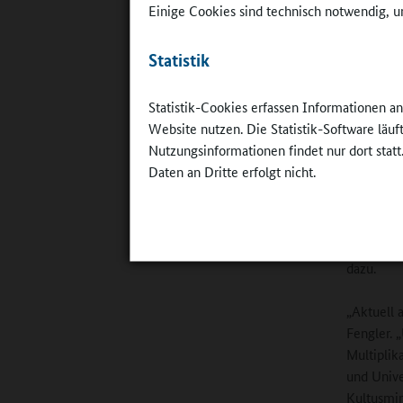
Universit
Einige Cookies sind technisch notwendig, um
Fachforum
Statistik
Statistik-Cookies erfassen Informationen a
Website nutzen. Die Statistik-Software läu
Nutzungsinformationen findet nur dort statt
Daten an Dritte erfolgt nicht.
Bildungssp
©
Hessisch
Umweltschu
dazu.
„Aktuell 
Fengler. 
Multiplik
und Unive
Kultusmin