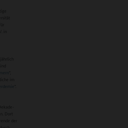
tige
rsität
für
. in
jährlich
sind
mmern
“,
liche im
erdemie
“.
-Dekade-
n. Dort
erende der
 durch