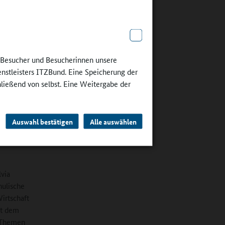
in
r Umwelt,
e Besucher und Besucherinnen unsere
z
enstleisters ITZBund. Eine Speicherung der
hließend von selbst. Eine Weitergabe der
rium mit
b
für
Auswahl bestätigen
Alle auswählen
as
 gehört
lvia
hulische
irtschaft
it dem
e Themen