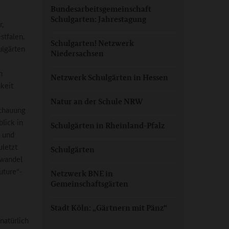
Bundesarbeitsgemeinschaft
Schulgarten: Jahrestagung
r,
stfalen.
Schulgarten! Netzwerk
ulgärten
Niedersachsen
n
Netzwerk Schulgärten in Hessen
keit
Natur an der Schule NRW
schauung
lick in
Schulgärten in Rheinland-Pfalz
n und
uletzt
Schulgärten
awandel
uture“-
Netzwerk BNE in
Gemeinschaftsgärten
Stadt Köln: „Gärtnern mit Pänz“
natürlich