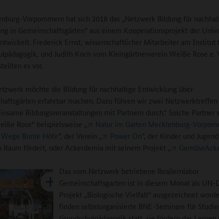
nburg-Vorpommern hat sich 2018 das „Netzwerk Bildung für nachhal
ng in Gemeinschaftsgärten“ aus einem Kooperationsprojekt der Unive
ntwickelt. Frederick Ernst, wissenschaftlicher Mitarbeiter am Institut 
lpädagogik, und Judith Koch vom Kleingärtnerverein Weiße Rose e. V
tellten es vor.
tzwerk möchte die Bildung für nachhaltige Entwicklung über
aftsgärten erfahrbar machen. Dazu führen wir zwei Netzwerktreffen 
nsame Bildungsveranstaltungen mit Partnern durch.“ Solche Partner 
iße Rose“ beispielsweise „
Natur im Garten Mecklenburg-Vorpo
 Wege Bunte Höfe
“, der Verein „
Power On
“, der Kinder und Jugend
n Raum fördert, oder Ackerdemia mit seinem Projekt „
GemüseAck
Das vom Netzwerk betriebene Reallernlabor
Gemeinschaftsgarten ist in diesem Monat als UN
Projekt „Biologische Vielfalt“ ausgezeichnet worde
finden selbstorganisierte BNE-Seminare für Studi
Grundschulpädagogik statt, sie fördern das Lernen