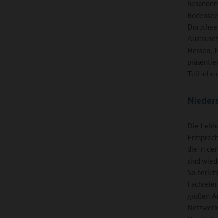
besonders
Bodensee 
Dorothee
Austausch
Hessen, 
präsentie
Teilnehme
Nieders
Die Lebha
Entsprec
die in de
sind wied
So berich
Fachrefer
großen An
Netzwerk