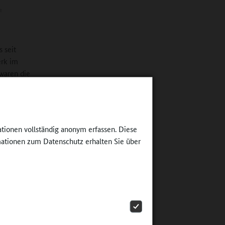
e
 seit
erk im
waren die
gen
en wieder
n diesem
ationen vollständig anonym erfassen. Diese
ationen zum Datenschutz erhalten Sie über
ruppe der
die
etzwerken
anung.
te zu den