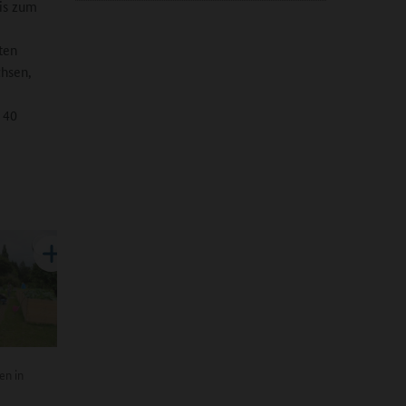
bis zum
ten
chsen,
 40
en in