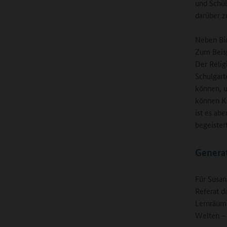
und Schül
darüber z
Neben Bio
Zum Beisp
Der Relig
Schulgart
können, u
können Kr
ist es ab
begeistert
Genera
Für Susan
Referat d
Lernräume
Welten – 