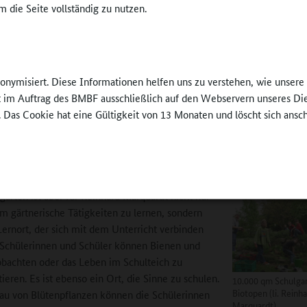
 die Seite vollständig zu nutzen.
nen und Schüler auch erst einmal eine Vogeltränke bauen.
achen Projekten können dann anspruchsvollere Tätigkeiten folgen:
ete, Hochbeete, Kräuterspirale oder Teich bedürfen der regelmäßi
as Gartenschulteam muss sich auch Gedanken machen, wer das Gieße
nonymisiert. Diese Informationen helfen uns zu verstehen, wie unser
ernehmen soll. So ein Nutzgarten kann nicht nebenbei erledigt werde
ft im Auftrag des BMBF ausschließlich auf den Webservern unseres Di
ie Schülerinnen und Schüler müssen da regelmäßig für Stunden in d
. Das Cookie hat eine Gültigkeit von 13 Monaten und löscht sich ansc
Eine Blumenwiese muss regelmäßig gemäht, Obststräucher müssen ge
nitten werden. Wenn dann die Früchte geerntet werden, ist es für di
ein Highlight.“
garten ist aber für Reinhard Marquardt nicht nur
um gärtnerische Tätigkeiten zu lernen, sondern
Lernort, der sich mit dem Unterricht verbinden
e Schülerinnen und Schüler können Bienen und
bachten oder das Leben im Schulteich zu
eren. Es ist ebenso ein Ort, die Sinne zu schulen.
10.000 qm Schulga
Biotopen (li. Reinh
u von Blütenpflanzen können die Schülerinnen
Marquardt).