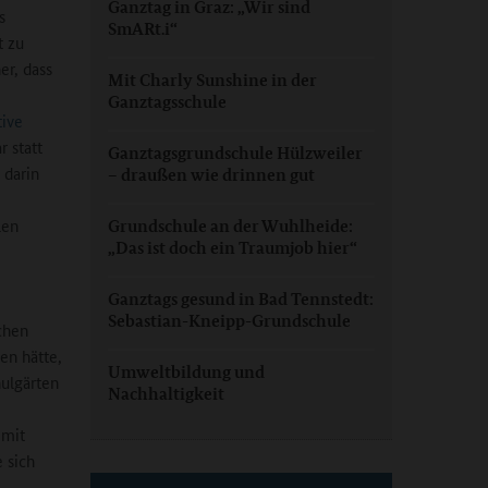
Ganztag in Graz: „Wir sind
s
SmARt.i“
t zu
er, dass
Mit Charly Sunshine in der
Ganztagsschule
tive
 statt
Ganztagsgrundschule Hülzweiler
 darin
– draußen wie drinnen gut
len
Grundschule an der Wuhlheide:
„Das ist doch ein Traumjob hier“
Ganztags gesund in Bad Tennstedt:
Sebastian-Kneipp-Grundschule
chen
en hätte,
Umweltbildung und
ulgärten
Nachhaltigkeit
 mit
 sich