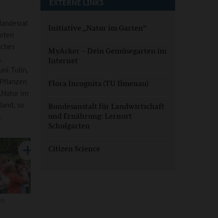
EXTERNE LINKS
landesrat
Initiative „Natur im Garten“
arten
sches
MyAcker – Dein Gemüsegarten im
,
Internet
ni Tulln,
 Pflanzen
Flora Incognita (TU Ilmenau)
„Natur im
land, so
Bundesanstalt für Landwirtschaft
.
und Ernährung: Lernort
Schulgarten
Citizen Science
en