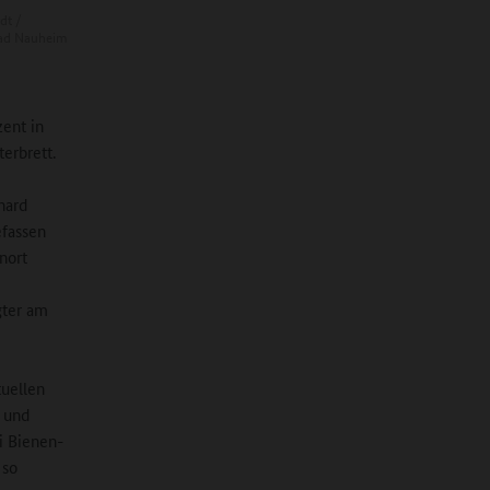
dt /
Bad Nauheim
zent in
erbrett.
hard
efassen
nort
gter am
uellen
 und
i Bienen-
 so