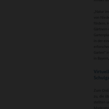
„Natur i
von Niede
fördern. 
Gärtnern 
Gartenpla
in der ei
erforsche
Garten“ i
in Bayern
Virtuel
Schulg
Zum Onlin
zu, die ü
stellten 
Moderator