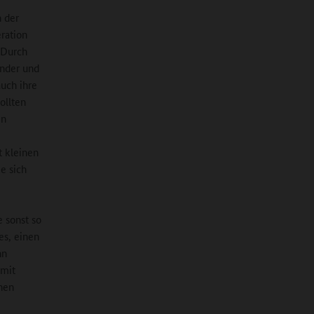
n der
ration
 Durch
inder und
uch ihre
ollten
en
t kleinen
e sich
e sonst so
es, einen
nn
 mit
nen