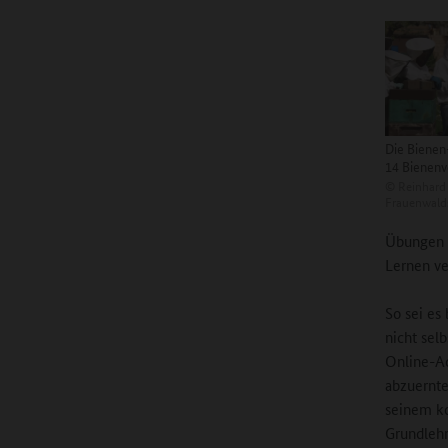
Die Bienen
14 Bienenv
©
Reinhard
Frauenwald
Übungen v
Lernen ve
So sei es
nicht sel
Online-Ac
abzuernte
seinem ko
Grundlehr