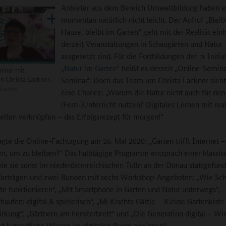
Anbieter aus dem Bereich Umweltbildung haben e
momentan natürlich nicht leicht. Der Aufruf „Bleib
Hause, bleibt im Garten“ geht mit der Realität einh
derzeit Veranstaltungen in Schaugärten und Natur
ausgesetzt sind. Für die Fortbildungen der
Initia
„Natur im Garten“
heißt es derzeit „Online-Seminar
inar mit
n Christa Lackner.
Seminar“. Doch das Team um Christa Lackner sieht
Garten
eine Chance: „Warum die Natur nicht auch für den
(Fern-)Unterricht nutzen? Digitales Lernen mit rea
elten verknüpfen – das Erfolgsrezept für morgen!“
agte die Online-Fachtagung am 16. Mai 2020: „Garten trifft Internet –
 um zu bleiben?“ Das halbtägige Programm entsprach einer klassis
ie sie sonst im niederösterreichischen Tulln an der Donau stattgefund
Vorträgen und zwei Runden mit sechs Workshop-Angeboten: „Wie Sch
rte funktionieren“, „Mit Smartphone in Garten und Natur unterwegs“,
aufen: digital & spielerisch“, „Mi Kischta Gärtle – Kleine Gartenkiste
rkung“, „Gärtnern am Fensterbrett“ und „Die Generation digital – Wie
d Jugendliche Wissen im digitalen Raum aneignen“.