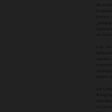
der Zuhör
Studieren
Prozent 
„pädagogi
Selbstaus
der Pause
Einer, de
Marquardt
und dies 
funktioni
Ganztagsg
Institut f
Am Comput
Rundgang 
naturnahe
AGs kümme