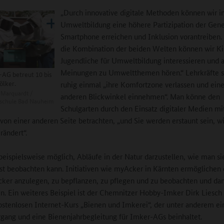
„Durch innovative digitale Methoden können wir i
Umweltbildung eine höhere Partizipation der Gene
Smartphone erreichen und Inklusion vorantreiben.
die Kombination der beiden Welten können wir K
Jugendliche für Umweltbildung interessieren und a
Meinungen zu Umweltthemen hören.“ Lehrkräfte s
-AG betreut 10 bis
ölker.
ruhig einmal „ihre Komfortzone verlassen und ein
 Marquardt /
anderen Blickwinkel einnehmen“. Man könne den
schule Bad Nauheim
Schulgarten durch den Einsatz digitaler Medien mi
on einer anderen Seite betrachten, „und Sie werden erstaunt sein, wi
rändert“.
 beispielsweise möglich, Abläufe in der Natur darzustellen, wie man si
bst beobachten kann. Initiativen wie myAcker in Kärnten ermöglichen 
ker anzulegen, zu bepflanzen, zu pflegen und zu beobachten und da
n. Ein weiteres Beispiel ist der Chemnitzer Hobby-Imker Dirk Liesch
stenlosen Internet-Kurs „Bienen und Imkerei“, der unter anderem ei
gang und eine Bienenjahrbegleitung für Imker-AGs beinhaltet.