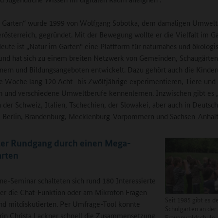
m Garten“ wurde 1999 von Wolfgang Sobotka, dem damaligen Umwelt
rösterreich, gegründet. Mit der Bewegung wollte er die Vielfalt im G
Heute ist „Natur im Garten“ eine Plattform für naturnahes und ökologi
und hat sich zu einem breiten Netzwerk von Gemeinden, Schaugärten
nern und Bildungsangeboten entwickelt. Dazu gehört auch die Kinderu
ne Woche lang 120 Acht- bis Zwölfjährige experimentieren, Tiere und
n und verschiedene Umweltberufe kennenlernen. Inzwischen gibt es 
n der Schweiz, Italien, Tschechien, der Slowakei, aber auch in Deutsch
, Berlin, Brandenburg, Mecklenburg-Vorpommern und Sachsen-Anhalt
ler Rundgang durch einen Mega-
arten
e-Seminar schalteten sich rund 180 Interessierte
ber die Chat-Funktion oder am Mikrofon Fragen
Seit 1985 gibt es d
und mitdiskutierten. Per Umfrage-Tool konnte
Schulgarten an der
in Christa Lackner schnell die Zusammensetzung
Frauenwaldschule.