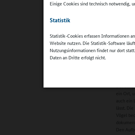
Einige Cookies sind technisch notwendig, um
Schülerin
Statistik
Nach einf
„Gemüsebe
Pflege. D
Statistik-Cookies erfassen Informationen a
Ferien üb
Website nutzen. Die Statistik-Software läu
sondern d
Nutzungsinformationen findet nur dort statt
hinein. 
Daten an Dritte erfolgt nicht.
und gesch
natürlich 
Der Schul
ein Ort, 
auch ein 
lässt. Di
Vögel beo
dokumenti
Den Aufba