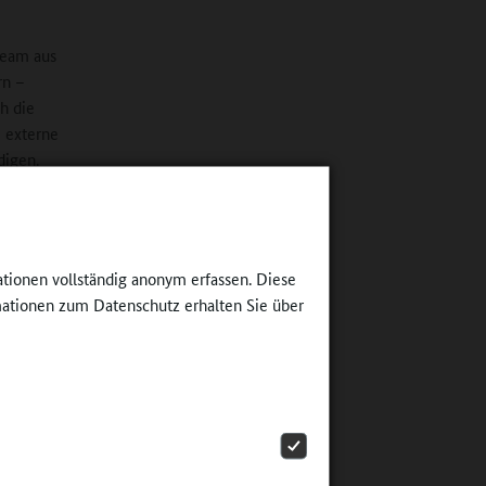
Team aus
rn –
h die
, externe
digen.
anzierung
 aus der
ationen vollständig anonym erfassen. Diese
ationen zum Datenschutz erhalten Sie über
arten,
haufen,
htete
em