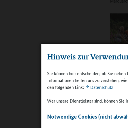
Marquardt
Pflanzen u
Hinweis zur Verwendu
beschreibe
Klassenra
©
Reinhard
Frauenwald
Sie können hier entscheiden, ob Sie neben 
Informationen helfen uns zu verstehen, wi
den folgenden Link:
Datenschutz
Für Marqu
gerade in
Wer unsere Dienstleister sind, können Sie
ein aufge
Hecke sei
Notwendige Cookies (nicht abwäh
beschrieb
Tierbeoba