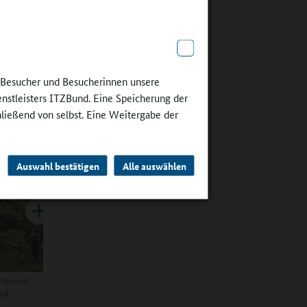
gen
n in den
e Besucher und Besucherinnen unsere
n,
enstleisters ITZBund. Eine Speicherung der
er Woche
hließend von selbst. Eine Weitergabe der
gossen
e Kinder
Auswahl bestätigen
Alle auswählen
rten mit
ard