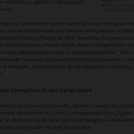
er real studieren, statt nur im Biologiebuch
©
Reinhard Marquar
u lesen.
Frauenwaldschule 
logie und Sachunterricht können weitere Fächer den Schulgarten inte
iel kann im Fach Informatik eine Webcam im Vogelkasten installiert
ionsunterricht kann „Pflanzen der Bibel“ behandeln. „Dazu muss es i
en auch Plätze geben, an denen sich die Kinder und Jugendlichen nie
m etwas notieren zu können oder zu zeichnen und zu malen.“ Nicht z
äuter oder Gemüse für das gesunde Frühstück genutzt werden. Schlu
er, so Marquardt, „vor allem ein Ort, der die Schülerinnen und Schüler
.“
tion Smartphone in den Garten holen
ne Aichinger ist der Garten auch ein „digitaler Lernraum“, wie sie in 
arstellte. Die Dozentin für „Virtuelle Lernumgebungen“ und „Digitale
“ an der Hochschule für Agrar- und Umweltpädagogik in Wien hält 
Garten und Digitalität – für sehr gut verbindbar.