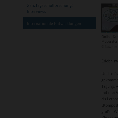
Ganztagsschulforschung:
Interviews
Internationale Entwicklungen
Online-Sem
Moderatori
©
Natur im 
Erlebnisw
Und so fr
gekommen,
Tagung, w
mit drei 
als Lerno
„Komposth
großer Wi
Kinder un