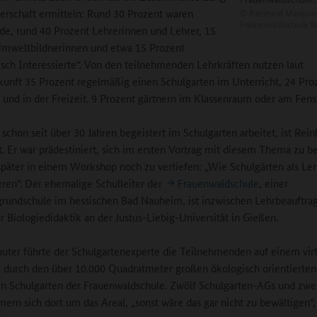
©
Reinhard Marquar
erschaft ermitteln: Rund 30 Prozent waren
Frauenwaldschule 
de, rund 40 Prozent Lehrerinnen und Lehrer, 15
Umweltbildnerinnen und etwa 15 Prozent
sch Interessierte“. Von den teilnehmenden Lehrkräften nutzen laut
kunft 35 Prozent regelmäßig einen Schulgarten im Unterricht, 24 Pro
 und in der Freizeit. 9 Prozent gärtnern im Klassenraum oder am Fenst
r schon seit über 30 Jahren begeistert im Schulgarten arbeitet, ist Rein
. Er war prädestiniert, sich im ersten Vortrag mit diesem Thema zu b
später in einem Workshop noch zu vertiefen: „Wie Schulgärten als Ler
eren“. Der ehemalige Schulleiter der
Frauenwaldschule
, einer
rundschule im hessischen Bad Nauheim, ist inzwischen Lehrbeauftra
ür Biologiedidaktik an der Justus-Liebig-Universität in Gießen.
er führte der Schulgartenexperte die Teilnehmenden auf einem virt
durch den über 10.000 Quadratmeter großen ökologisch orientierten
n Schulgarten der Frauenwaldschule. Zwölf Schulgarten-AGs und zwe
rn sich dort um das Areal, „sonst wäre das gar nicht zu bewältigen“,