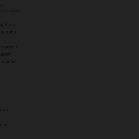
dt /
Bad Nauheim
grieren.
 werden.
m
derlassen
uletzt
ssendlich
ihrem
beide