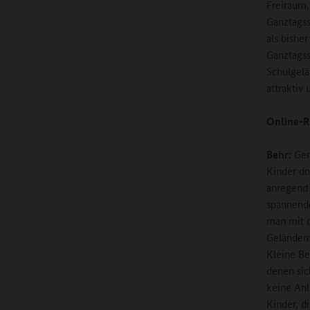
Freiraum,
Ganztagss
als bishe
Ganztagss
Schulgelä
attraktiv 
Online-R
Behr:
Gena
Kinder do
anregend 
spannend
man mit 
Geländem
Kleine Be
denen sic
keine Anle
Kinder, d