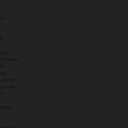
ten
ne
e aus
er Kindern
ine
 und
 solches
rund 400
en.
chulhof
lgenommen