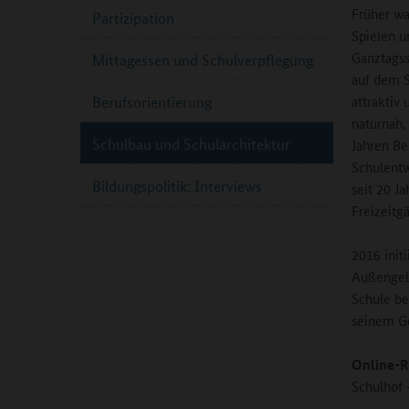
Früher wa
Partizipation
Spielen u
Ganztagss
Mittagessen und Schulverpflegung
auf dem S
attraktiv
Berufsorientierung
naturnah,
Schulbau und Schularchitektur
Jahren Be
Schulentw
Bildungspolitik: Interviews
seit 20 J
Freizeitg
2016 init
Außengelä
Schule be
seinem Ge
Online-R
Schulhof 