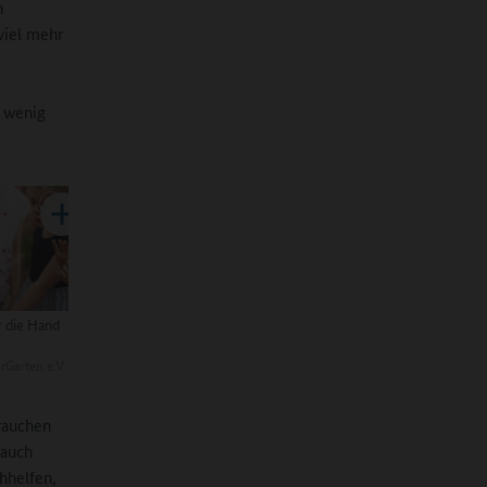
n
viel mehr
n wenig
r die Hand
rGarten e.V
brauchen
 auch
hhelfen,