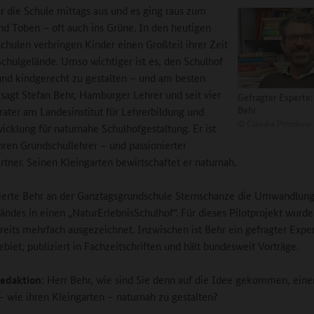
r die Schule mittags aus und es ging raus zum
nd Toben – oft auch ins Grüne. In den heutigen
chulen verbringen Kinder einen Großteil ihrer Zeit
chulgelände. Umso wichtiger ist es, den Schulhof
 und kindgerecht zu gestalten – und am besten
 sagt Stefan Behr, Hamburger Lehrer und seit vier
Gefragter Experte:
Behr
rater am Landesinstitut für Lehrerbildung und
©
Claudia Pittelkow
icklung für naturnahe Schulhofgestaltung. Er ist
ahren Grundschullehrer – und passionierter
ärtner. Seinen Kleingarten bewirtschaftet er naturnah.
iierte Behr an der Ganztagsgrundschule Sternschanze die Umwandlung
ndes in einen „NaturErlebnisSchulhof“. Für dieses Pilotprojekt wurde
reits mehrfach ausgezeichnet. Inzwischen ist Behr ein gefragter Exper
biet, publiziert in Fachzeitschriften und hält bundesweit Vorträge.
edaktion
: Herr Behr, wie sind Sie denn auf die Idee gekommen, eine
– wie ihren Kleingarten – naturnah zu gestalten?