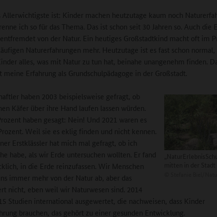
 Allerwichtigste ist: Kinder machen heutzutage kaum noch Naturerfa
renne ich so für das Thema. Das ist schon seit 30 Jahren so. Auch die E
 entfremdet von der Natur. Ein heutiges Großstadtkind macht oft im Pr
läufigen Naturerfahrungen mehr. Heutzutage ist es fast schon normal,
nder alles, was mit Natur zu tun hat, beinahe unangenehm finden. Da
 meine Erfahrung als Grundschulpädagoge in der Großstadt.
aftler haben 2003 beispielsweise gefragt, ob
nen Käfer über ihre Hand laufen lassen würden.
rozent haben gesagt: Nein! Und 2021 waren es
Prozent. Weil sie es eklig finden und nicht kennen.
ner Erstklässler hat mich mal gefragt, ob ich
e habe, als wir Erde untersuchen wollten. Er fand
„NaturErlebnisSch
mitten in der Stadt
cklich, in die Erde reinzufassen. Wir Menschen
©
Stefanie Biel/Natu
ns immer mehr von der Natur ab, aber das
ert nicht, eben weil wir Naturwesen sind. 2014
5 Studien international ausgewertet, die nachweisen, dass Kinder
hrung brauchen, das gehört zu einer gesunden Entwicklung.