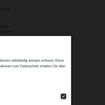
rochen.
chtig,
 Kindern
türlich
n der
 nur den
em Hügel
, die
ationen vollständig anonym erfassen. Diese
r. Oder
ationen zum Datenschutz erhalten Sie über
plötzlich
 schaffen
hied?
 in