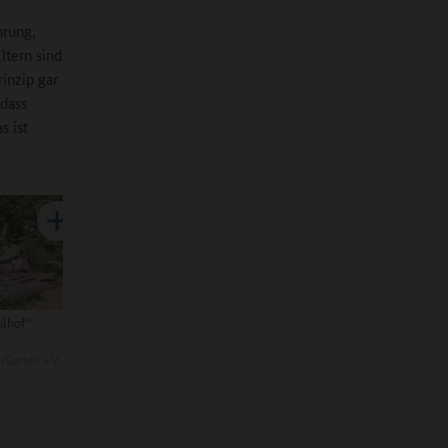
hrung,
ltern sind
inzip gar
 dass
s ist
ulhof“
rGarten e.V