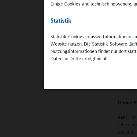
Einige Cookies sind technisch notwendig, um
Statistik
Statistik-Cookies erfassen Informationen a
Einsicht in
ökologisc
Website nutzen. Die Statistik-Software läu
©
Stefanie 
Nutzungsinformationen findet nur dort statt
Daten an Dritte erfolgt nicht.
möglichst
Einerlei 
Insekten 
Vögel an.
Online-R
Behr:
Ich
sehe ich 
schulfrei