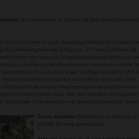
edaktion:
Wie unterstützen Sie Schulen, die ihren Schulhof umgestal
des Jahr im Juni biete ich an der Ganztagsgrundschule Sternschanze ei
ng für Lehrerkolleginnen und -kollegen an, in Theorie und Praxis. Die
nden können alle Fragen zur Schulgeländegestaltung klären. Also wi
tönigen, artenarmen Schulhof ein blühender Lebensraum entsteht, d
ge Naturerlebnisse im Laufe eines langen Schultages ermöglicht. Wie e
 Gestaltung aussehen muss und auf welche Weise sich Kinder, Eltern
 erfolgreich auf diesen Weg mitnehmen lassen. Und natürlich wie ein
ealistisch finanziert werden kann. Über 100 Lehrkräfte von insgesamt 
 Schulen habe ich in den letzten vier Jahren fortgebildet oder berat
Online-Redaktion:
Gestalten die Schulen ihren S
nach der Beratung dann auch um?
Behr:
Alle Schulen, die an einer Fortbildung tei