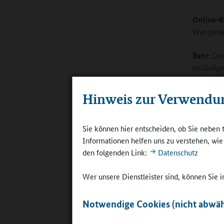
Online-R
Was gena
Behr:
Der 
beiläufig
vorschrei
auch manc
Hinweis zur Verwendu
Natur hab
Blick der
wahr, den
Sie können hier entscheiden, ob Sie neben 
solitär, a
Informationen helfen uns zu verstehen, wi
auch Nash
den folgenden Link:
Datenschutz
Material,
können. D
Wer unsere Dienstleister sind, können Sie
Online-R
Notwendige Cookies (nicht abwäh