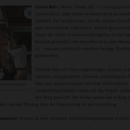
Stefan Behr:
Meine Schule, die
Ganztagsgrunds
Sternschanze
, liegt mitten in einem dicht besiedel
Stadtteil. Der Schulhof war, wie die meisten Schul
ganz Deutschland, zubetoniert, einfach graues Eine
Durch die Arbeit in meinem Kleingarten ist mir d
bewusst geworden, wie bereichernd so eine Natur
ist – und wie entsetzlich naturfern heutige Stadtki
großwerden.
Deshalb habe ich 2016 vorgeschlagen, unseren Sc
naturnah umzugestalten. Elternrat und Kollegium 
Idee gut, und gemeinsam mit einer befreundeten
e Sternschanze
Biel/NaturGarten e.V
Landschaftsarchitektin haben wir das Projekt schlie
den Weg gebracht. Die Kinder waren von Anfang a
en, von der Planung über die Finanzierung bis zur Umsetzung.
edaktion:
Warum ist eine naturnahe Schulgeländegestaltung sinnvoll 