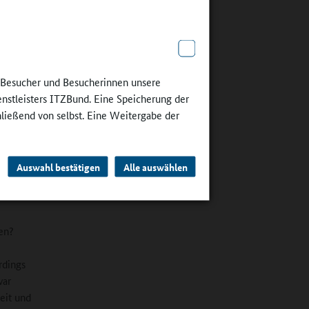
ere und
neinander
n die
 gehören
e Besucher und Besucherinnen unsere
ie
enstleisters ITZBund. Eine Speicherung der
tformen
hließend von selbst. Eine Weitergabe der
r etwa
en,
 gängige
 an
Auswahl bestätigen
Alle auswählen
 und
men?
rdings
war
eit und