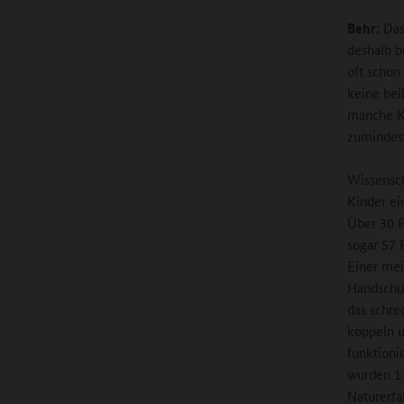
Behr:
Das
deshalb b
oft schon
keine bei
manche Ki
zumindest
Wissensch
Kinder ei
Über 30 P
sogar 57 
Einer mei
Handschuh
das schre
koppeln u
funktioni
wurden 11
Naturerfa