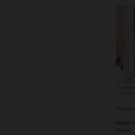
Grundschul
©
Stefanie 
eingebund
Online-R
Kinder?