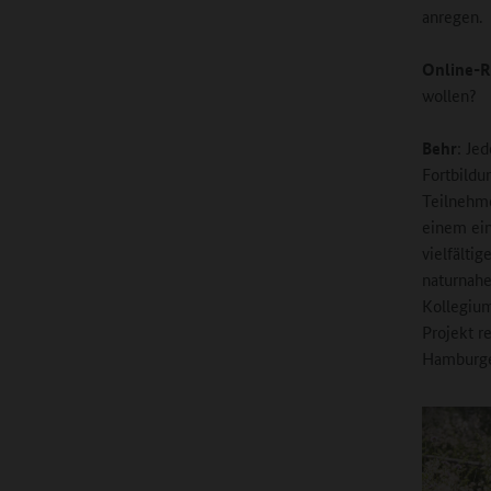
anregen.
Online-R
wollen?
Behr
: Je
Fortbildu
Teilnehme
einem ein
vielfälti
naturnahe
Kollegium
Projekt r
Hamburger