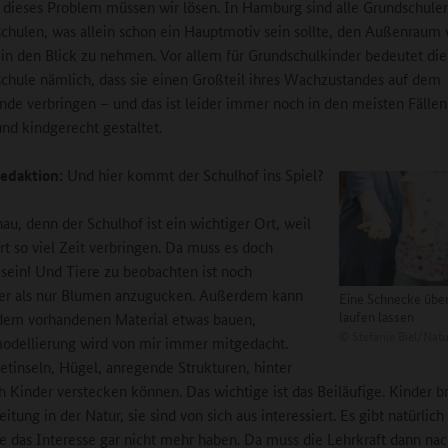
 dieses Problem müssen wir lösen. In Hamburg sind alle Grundschule
chulen, was allein schon ein Hauptmotiv sein sollte, den Außenraum 
r in den Blick zu nehmen. Vor allem für Grundschulkinder bedeutet die
chule nämlich, dass sie einen Großteil ihres Wachzustandes auf dem
nde verbringen – und das ist leider immer noch in den meisten Fälle
und kindgerecht gestaltet.
edaktion:
Und hier kommt der Schulhof ins Spiel?
u, denn der Schulhof ist ein wichtiger Ort, weil
rt so viel Zeit verbringen. Da muss es doch
sein! Und Tiere zu beobachten ist noch
er als nur Blumen anzugucken. Außerdem kann
Eine Schnecke übe
laufen lassen
dem vorhandenen Material etwas bauen,
©
Stefanie Biel/Natu
odellierung wird von mir immer mitgedacht.
etinseln, Hügel, anregende Strukturen, hinter
h Kinder verstecken können. Das wichtige ist das Beiläufige. Kinder 
itung in der Natur, sie sind von sich aus interessiert. Es gibt natürlich
ie das Interesse gar nicht mehr haben. Da muss die Lehrkraft dann nac