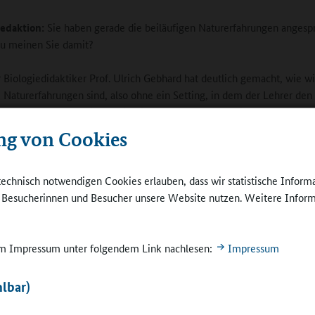
edaktion:
Sie haben gerade die beiläufigen Naturerfahrungen angesp
u meinen Sie damit?
Biologiedidaktiker Prof. Ulrich Gebhard hat deutlich gemacht, wie wi
e Naturerfahrungen sind, also ohne ein Setting, in dem der Lehrer den
bt: „Heute gucken wir uns die Bienen an.“ Das mache ich als Lehrer na
hmal, aber viel wichtiger ist, dass die Kinder von sich aus Interesse a
ng von Cookies
en – und das haben sie! Kinder sind intrinsisch motiviert. Wir müssen
 Kinder etwas schulen. Beispielsweise nehmen Kinder Löcher auf ein
ken zuerst vielleicht, dass das Ameisen sind, doch es sind Wildbienen
technisch notwendigen Cookies erlauben, dass wir statistische Inform
lso einzeln und nicht als Volk, im Boden leben. Das fasziniert die Kinde
e Besucherinnen und Besucher unsere Website nutzen. Weitere Inform
ornkäfer. Da wir einen naturnahen Schulhof haben, finden die Kinder 
 mit dem sie sich beschäftigen und spielen, mit dem sie eine Ordnung
a passiert plötzlich etwas!
 im Impressum unter folgendem Link nachlesen:
Impressum
edaktion:
Grüner Schulhof – naturnaher Schulhof. Wo ist der Untersc
lbar)
Behr:
Der wesentliche Unterschied ist die Einsicht