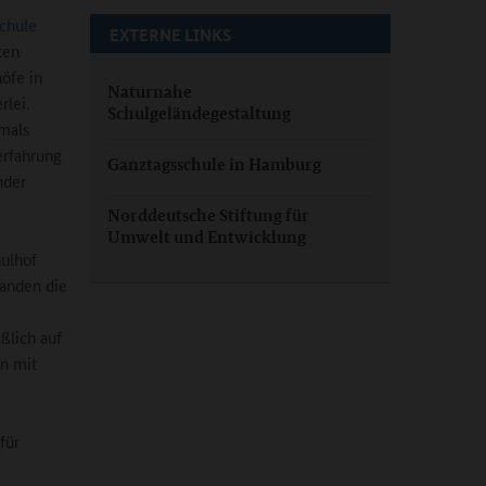
chule
EXTERNE LINKS
ten
höfe in
Naturnahe
rlei.
Schulgeländegestaltung
amals
erfahrung
Ganztagsschule in Hamburg
nder
Norddeutsche Stiftung für
Umwelt und Entwicklung
hulhof
fanden die
ßlich auf
n mit
für