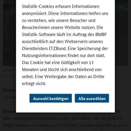
Statistik-Cookies erfassen Informationen
anonymisiert. Diese Informationen helfen uns
zu verstehen, wie unsere Besucher und
Besucherinnen unsere Website nutzen. Die
Statistik-Software läuft im Auftrag des BMBF
ausschließlich auf den Webservern unseres
Dienstleisters ITZBund. Eine Speicherung der
Nutzungsinformationen findet nur dort statt.
Das Cookie hat eine Gültigkeit von 13
Monaten und löscht sich anschließend von
„Unser Gewinn sind naturgebildete Kinder“
©
Schul-Umwelt-Zentrum Berlin Mitte
selbst. Eine Weitergabe der Daten an Dritte
erfolgt nicht.
Online-Redaktion:
Unterstützen Sie auch Gartenarbeit am
Schulstandort?
Auswahl bestätigen
Alle auswählen
Orsenne:
Im Idealfall kommen die Schulen mit ihren Klassen
oder Arbeitsgemeinschaften zu uns. Hier haben wir die größten
Möglichkeiten und eben auch viel Platz. So kann eine Klasse auch