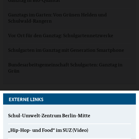
Ganztag in Bio-Qualität
Ganztags im Garten: Von Grünen Helden und
Schulwald-Rangern
Vor Ort für den Ganztag: Schulgartennetzwerke
Schulgarten im Ganztag mit Generation Smartphone
Bundesarbeitsgemeinschaft Schulgarten: Ganztag in
Grün
EXTERNE LINKS
Schul-Umwelt-Zentrum Berlin-Mitte
„Hip-Hop- und Food“ im SUZ (Video)