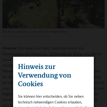
Die Natur schützen, wertschätzen und genießen
©
Schul-Umwelt-Zentrum Berlin Mitte
Orsenne:
Wir haben viel Platz, zahlreiche Beete, ein
Gewächshaus, ein Waldstück, Teiche und viel Wiese. Wir sind so
etwas wie die grüne Lunge in unserem Stadtteil Mitte. Wir
Hinweis zur
ermöglichen den Schülerinnen und Schülern ein Stück
Naturerfahrung. Sie spüren die Faszination der Natur. Wir lassen
Verwendung von
sie riechen, schmecken und fühlen. Natürlich gibt es am Anfang
Cookies
bei vielen Vorbehalte, weil ihnen das alles fremd ist. Wenn wir mit
einer Gruppe von 25 Kindern unter einem Kirschbaum stehen und
fragen, wer denn schon einmal eine Kirsche geerntet hat, geht
Sie können hier entscheiden, ob Sie neben
zumeist keine Hand in die Höhe. Sie kennen Kirschen nur aus
technisch notwendigen Cookies erlauben,
dem Supermarkt.