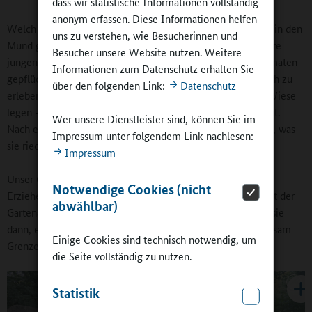
dass wir statistische Informationen vollständig
anonym erfassen. Diese Informationen helfen
Welch ein Erlebnis, wenn erstmals eine Kirsche vom Baum in den
uns zu verstehen, wie Besucherinnen und
Mund gewandert ist. Das gilt auch für Tomaten. Wenn unsere
Besucher unsere Website nutzen. Weitere
jungen Gäste zum ersten Mal kleine, süß schmeckende Tomaten
Informationen zum Datenschutz erhalten Sie
gepflückt haben, sind sie völlig begeistert. Spannend ist auch zu
über den folgenden Link:
Datenschutz
erleben, wie sich viele Kinder und Jugendliche auf unsere Wiese
legen – erst schielen sie ganz vorsichtig, ob da etwas kriecht.
Wer unsere Dienstleister sind, können Sie im
Nach einer Weile jedoch genießen sie die Atmosphäre, das, was
Impressum unter folgendem Link nachlesen:
sie riechen und fühlen.
Impressum
Unser Gewinn sind naturgebildete Kinder. Doch auch
Notwendige Cookies (nicht
Erzieherinnen, Erzieher und Lehrkräfte fragen, bevor sie mit der
abwählbar)
Gartenarbeit beginnen, nach Handschuhen. Wir ermuntern sie
dann, es einmal ohne zu probieren. Wir ermuntern, gemeinsam
Einige Cookies sind technisch notwendig, um
Grenzen zu überwinden, um in die Natur einzutauchen.
die Seite vollständig zu nutzen.
Statistik