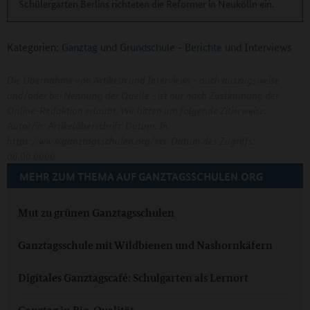
Schülergarten Berlins richteten die Reformer in Neukölln ein.
Kategorien:
Ganztag und Grundschule
-
Berichte und Interviews
Die Übernahme von Artikeln und Interviews - auch auszugsweise
und/oder bei Nennung der Quelle - ist nur nach Zustimmung der
Online-Redaktion erlaubt. Wir bitten um folgende Zitierweise:
Autor/in: Artikelüberschrift. Datum. In:
https://www.ganztagsschulen.org/xxx. Datum des Zugriffs:
00.00.0000
MEHR ZUM THEMA AUF GANZTAGSSCHULEN.ORG
Mut zu grünen Ganztagsschulen
Ganztagsschule mit Wildbienen und Nashornkäfern
Digitales Ganztagscafé: Schulgarten als Lernort