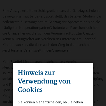
Eine Absage erteilte er Schlagzeilen, dass die Ganztagsschule zu
Bewegungsarmut beitrage. „Sport stellt, das belegen Studien, das
beliebteste Zusatzangebot im Ganztag dar. Sportvereine sind die
häufigsten Kooperationspartner“, betonte er. Rauschenbach hob
die Chance hervor, die sich den Vereinen auftut. „Im Ganztag
können Übungsleiter aus Vereinen das Interesse am Sport bei
Kindern wecken, die dann auch den Weg in die manchmal
geschlossene Vereinswelt finden“, meinte er.
Kein Zweifel könne daran bestehen, dass Vereine
gleichberechtigte Mitglieder lokaler Bildungslandschaften sein
Hinweis zur
sollten. Zumal die Erfahrungen, die Kinder im Sport sammelten –
soziales Verhalten, Umgang mit Sieg und Niederlage, Erschöpfung
Verwendung von
und Kraft – eben auch Bildung darstellten. Dass Bewegung und
Cookies
Sport den Kopf wieder freimachen, spürten die
Kongressteilnehmerinnen und -teilnehmer bei der sich
anschließenden Mitmach-Sport-Musik-Aktion „Boomwhacker“
Sie können hier entscheiden, ob Sie neben