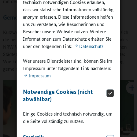
mit der Gruppe Rhythmcoaching.
technisch notwendigen Cookies erlauben,
dass wir statistische Informationen vollständig
anonym erfassen. Diese Informationen helfen
Gemeinsamer Bildungsauftrag
uns zu verstehen, wie Besucherinnen und
Besucher unsere Website nutzen. Weitere
Kurzweilig ging es mit einer Gesprächsrunde weiter, an der sich
Informationen zum Datenschutz erhalten Sie
die beiden Ministerinnen, der Präsident des Landessportbundes
über den folgenden Link:
Datenschutz
NRW Walter Schneeloch und der Beigeordnete des Deutschen
Städtetages Klaus Hebborn beteiligten. Die Kernfrage lautete:
Wer unsere Dienstleister sind, können Sie im
Wie können Schule und Sport(vereine) ihrem Bildungsauftrag
Impressum unter folgendem Link nachlesen:
gemeinsam gerecht werden?
Impressum
Notwendige Cookies (nicht
abwählbar)
Einige Cookies sind technisch notwendig, um
die Seite vollständig zu nutzen.