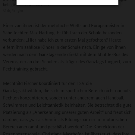
belegten den zweiten Platz.
©
dsj/Engler
Einer von ihnen ist der mehrfache Welt- und Europameister im
Säbelfechten Max Hartung. Er fühlt sich der Schule besonders
verbunden: „Hier habe ich zum ersten Mal gefochten.“ Heute
eifern ihm zahllose Kinder in der Schule nach. Einige von ihnen
werden nach dem Ganztagsende direkt mit dem Shuttle-Bus des
Vereins, der an drei Schulen als Träger des Ganztags fungiert, zum
Fechttraining gebracht.
Mechthild Fischer koordiniert für den TSV die
Ganztagsaktivitäten, die sich im sportlichen Bereich nicht nur aufs
Fechten konzentrieren, sondern unter anderem auch Handball,
Schwimmen und Leichtathletik beinhalten. Sie betrachtet die gute
Platzierung als „Anerkennung unserer guten Arbeit“ und freut sich
darüber, dass „wir als Verein als Bildungspartner im motorischen
Bereich anerkannt und geschätzt werden.“ Die Konrektorin der
Regenbogenschule, Christiane Mayrhofer, ist überzeugt, dass ihre