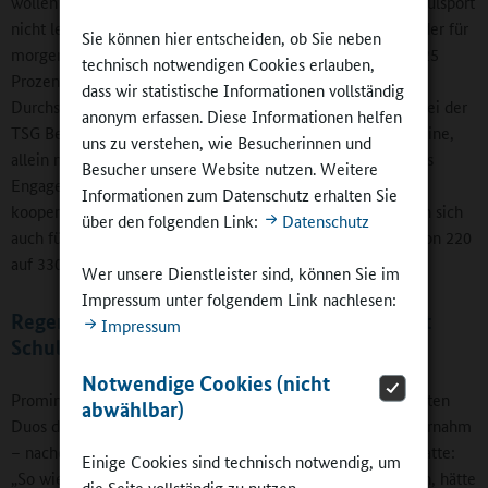
wollen wir ein Bewegungsgefühl vermitteln, wie es der Schulsport
nicht leisten kann. Andererseits ist es eine Chance, Mitglieder für
Sie können hier entscheiden, ob Sie neben
morgen zu gewinnen.“ Dass dies gelingt, belegt eine Zahl: 25
technisch notwendigen Cookies erlauben,
Prozent beträgt der Anteil der Kinder und Jugendlichen im
dass wir statistische Informationen vollständig
Durchschnitt bei Hamburger Vereinen. 40 Prozent sind es bei der
anonym erfassen. Diese Informationen helfen
TSG Bergedorf. Schmidt und Benecke wissen auch: „Für kleine,
uns zu verstehen, wie Besucherinnen und
allein mit Ehrenamtlichen arbeitende Vereine ist ein solches
Besucher unsere Website nutzen. Weitere
Engagement deutlich schwieriger zu stemmen.“ Die TSG
Informationen zum Datenschutz erhalten Sie
kooperiert mit 15 Schulen. Kooperation und Ganztag lohnen sich
über den folgenden Link:
Datenschutz
auch für die Schule: Seit Einführung stieg die Schülerzahl von 220
auf 330.
Wer unsere Dienstleister sind, können Sie im
Impressum unter folgendem Link nachlesen:
Regenbogenschule Dormagen: Fechten macht
Impressum
Schule
Notwendige Cookies (nicht
Prominenz gab sich bei der Auszeichnung des zweitplatzierten
abwählbar)
Duos die Ehre. Bob-Olympiasiegerin Mariama Jamanka übernahm
– nachdem sie rückblickend auf ihre Schulzeit gestanden hatte:
Einige Cookies sind technisch notwendig, um
„So wie heute Schulen und Sportvereine zusammenarbeiten, hätte
die Seite vollständig zu nutzen.