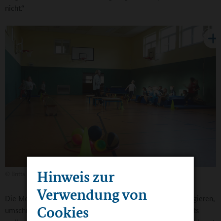
nicht.“
Hinweis zur
©
Britta Hüning
Verwendung von
Die Motivation der TSG Bergedorf, sich an Schulen zu engagieren,
Cookies
umschreibt der Vereinsvorsitzende Boris Schmidt: „Einerseits