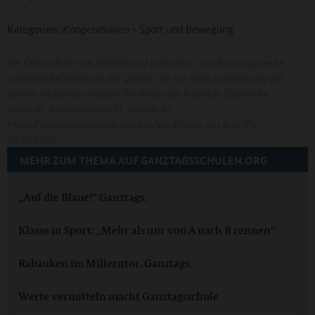
Kategorien:
Kooperationen
-
Sport und Bewegung
Die Übernahme von Artikeln und Interviews - auch auszugsweise
und/oder bei Nennung der Quelle - ist nur nach Zustimmung der
Online-Redaktion erlaubt. Wir bitten um folgende Zitierweise:
Autor/in: Artikelüberschrift. Datum. In:
https://www.ganztagsschulen.org/xxx. Datum des Zugriffs:
00.00.0000
MEHR ZUM THEMA AUF GANZTAGSSCHULEN.ORG
„Auf die Blaue!“ Ganztags.
Klasse in Sport: „Mehr als nur von A nach B rennen“
Rabauken im Millerntor. Ganztags.
Werte vermitteln macht Ganztagsschule