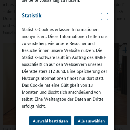
ich es auch gerne erlebt. Bei mir war der Schulsport nicht so doll“
– die Laudatio. Am Miteinander von Regenbogenschule und TSV
Statistik
Dormagen 1920 gefiel ihr besonders, dass Leistungssportlerinnen
und -sportler in den Nachmittagsunterricht der Offenen
Statistik-Cookies erfassen Informationen
Ganztagsschule integriert werden.
anonymisiert. Diese Informationen helfen uns
zu verstehen, wie unsere Besucher und
Besucherinnen unsere Website nutzen. Die
Statistik-Software läuft im Auftrag des BMBF
ausschließlich auf den Webservern unseres
Dienstleisters ITZBund. Eine Speicherung der
Nutzungsinformationen findet nur dort statt.
Das Cookie hat eine Gültigkeit von 13
Monaten und löscht sich anschließend von
selbst. Eine Weitergabe der Daten an Dritte
erfolgt nicht.
Auswahl bestätigen
Alle auswählen
Die TSV Bayer Dormagen 1920 e.V. und die Regenbogenschule Dormagen