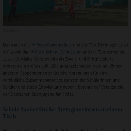
©
Britta Hüning
Doch auch die
Regenbogenschule
und der TSV Dormagen 1920
e.V. sowie das
Otto-Schott-Gymnasium
und die Turngemeinde
1861 e.V. Mainz-Gonsenheim als Zweit- und Drittplatzierte
ernteten ein großes Lob. „Die ausgezeichneten Vereine können
anderen Kooperationen zahlreiche Anregungen für eine
vorbildliche Zusammenarbeit zugunsten der Schülerinnen und
Schüler und deren Entwicklung geben“, betonte der Vorsitzende
der Deutschen Sportjugend Jan Holze.
Schule Sander Straße: Stets gemeinsam an einem
Tisch
Was aber zeichnet das norddeutsche Tandem aus? „Dass wir echt