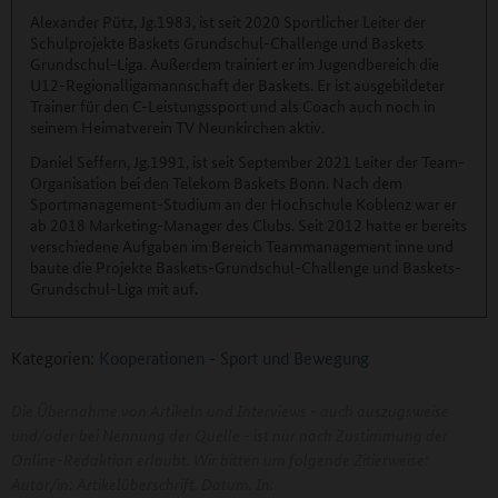
Alexander Pütz, Jg.1983, ist seit 2020 Sportlicher Leiter der
Schulprojekte Baskets Grundschul-Challenge und Baskets
Grundschul-Liga. Außerdem trainiert er im Jugendbereich die
U12-Regionalligamannschaft der Baskets. Er ist ausgebildeter
Trainer für den C-Leistungssport und als Coach auch noch in
seinem Heimatverein TV Neunkirchen aktiv.
Daniel Seffern, Jg.1991, ist seit September 2021 Leiter der Team-
Organisation bei den Telekom Baskets Bonn. Nach dem
Sportmanagement-Studium an der Hochschule Koblenz war er
ab 2018 Marketing-Manager des Clubs. Seit 2012 hatte er bereits
verschiedene Aufgaben im Bereich Teammanagement inne und
baute die Projekte Baskets-Grundschul-Challenge und Baskets-
Grundschul-Liga mit auf.
Kategorien:
Kooperationen
-
Sport und Bewegung
Die Übernahme von Artikeln und Interviews - auch auszugsweise
und/oder bei Nennung der Quelle - ist nur nach Zustimmung der
Online-Redaktion erlaubt. Wir bitten um folgende Zitierweise:
Autor/in: Artikelüberschrift. Datum. In: