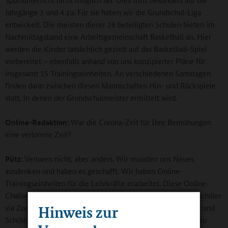
Jahrgänge 3 und 4 zu. Für sie haben wir die Grundschul-Liga
entwickelt. Die meisten dieser 28 beteiligten Schulen bieten im
Nachmittagsband eine Arbeitsgemeinschaft Basketball an. Hier
werden die Kinder tatsächlich gezielt auf das Basketball-Spiel
vorbereitet – ebenfalls anhand von uns konzipierter Pläne für
insgesamt 15 Trainingseinheiten. An verschiedenen Samstagen
finden dann zwischen diesen Mannschaften Hin- und Rückspiele
statt, in denen der Grundschulmeister ermittelt wird.
Online-Redaktion:
War die Corona-Zeit für Ihre Bemühungen
eine verlorene Zeit?
Pütz:
Verloren nicht, aber anders. Wir mussten uns Neues
ausdenken und haben es geschafft. Wir haben Online-
Trainingseinheiten für die Lehrkräfte erarbeitet. Diese Online-
Challange 4.0 erreichte insgesamt 1.000 Schülerinnen und Schüler
via Zoom und hatte den Charme, dass sich die Schülerinnen und
Hinweis zur
Schüler mit unseren Profis messen konnten, wenn im Film zu