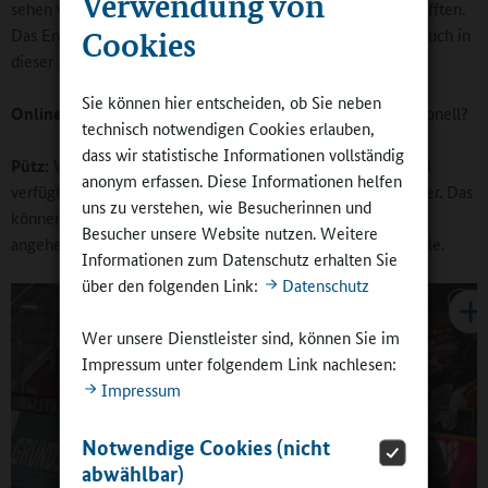
Verwendung von
sehen war, wie viele Seilsprünge diese in 30 Sekunden schafften.
Das Engagement der Lehrkräfte insgesamt und besonders auch in
Cookies
dieser Zeit war bemerkenswert.
Sie können hier entscheiden, ob Sie neben
Online-Redaktion:
Unterstützen Sie die Schulen auch personell?
technisch notwendigen Cookies erlauben,
dass wir statistische Informationen vollständig
Pütz:
Wenn eine Schule über kein entsprechendes Personal
anonym erfassen. Diese Informationen helfen
verfügt wird, suchen wir für sie Übungsleiterinnen und -leiter. Das
uns zu verstehen, wie Besucherinnen und
können dann Mitarbeitende der Baskets sein, aber auch
Besucher unsere Website nutzen. Weitere
angehende Trainerinnen und Trainer von der Sporthochschule.
Informationen zum Datenschutz erhalten Sie
über den folgenden Link:
Datenschutz
Wer unsere Dienstleister sind, können Sie im
Impressum unter folgendem Link nachlesen:
Impressum
Notwendige Cookies (nicht
abwählbar)