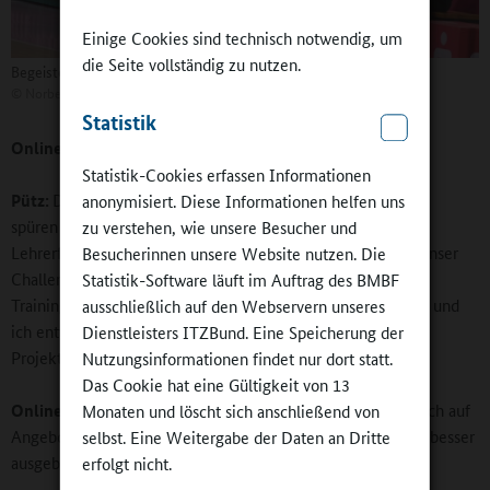
Einige Cookies sind technisch notwendig, um
die Seite vollständig zu nutzen.
Begeisterung beim Bundesligisten auf dem "Heartberg"
©
Norbert Ittermann
Statistik
Online-Redaktion:
Wie reagieren die Schulen?
Statistik-Cookies erfassen Informationen
Pütz:
Die Resonanz spricht ja schon alleine Bände. Aber wir
anonymisiert. Diese Informationen helfen uns
spüren die Zustimmung auch bei der halbtägigen
zu verstehen, wie unsere Besucher und
Lehrerfortbildung und der jährlichen Feedbackrunde nach unser
Besucherinnen unsere Website nutzen. Die
Challenge und Liga. Der große Katalog an Hilfsmitteln wie
Statistik-Software läuft im Auftrag des BMBF
Trainingsplänen und Materialien, die Olaf Stolz, Onur Cetin und
ausschließlich auf den Webservern unseres
ich entwickelt haben, macht es den Lehrkräften leicht, die
Dienstleisters ITZBund. Eine Speicherung der
Projekte umzusetzen.
Nutzungsinformationen findet nur dort statt.
Das Cookie hat eine Gültigkeit von 13
Online-Redaktion:
Manchmal reagieren Lehrkräfte skeptisch auf
Monaten und löscht sich anschließend von
Angebote von außen, weil sie meinen, dass sie selbst dafür besser
selbst. Eine Weitergabe der Daten an Dritte
ausgebildet sind.
erfolgt nicht.