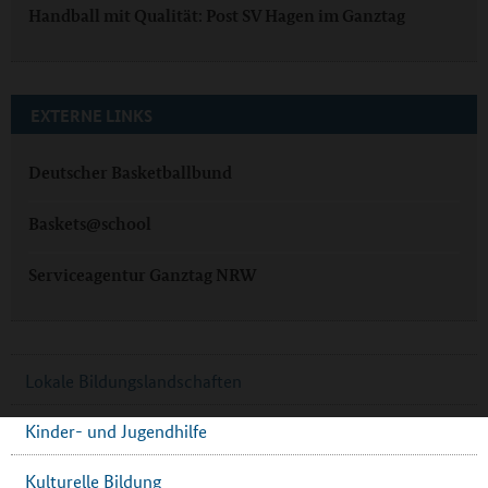
Handball mit Qualität: Post SV Hagen im Ganztag
EXTERNE LINKS
Deutscher Basketballbund
Baskets@school
Serviceagentur Ganztag NRW
Lokale Bildungslandschaften
Kinder- und Jugendhilfe
Kulturelle Bildung