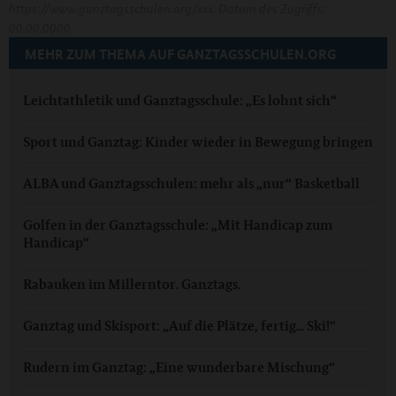
https://www.ganztagsschulen.org/xxx. Datum des Zugriffs:
00.00.0000
MEHR ZUM THEMA AUF GANZTAGSSCHULEN.ORG
Leichtathletik und Ganztagsschule: „Es lohnt sich“
Sport und Ganztag: Kinder wieder in Bewegung bringen
ALBA und Ganztagsschulen: mehr als „nur“ Basketball
Golfen in der Ganztagsschule: „Mit Handicap zum
Handicap“
Rabauken im Millerntor. Ganztags.
Ganztag und Skisport: „Auf die Plätze, fertig... Ski!“
Rudern im Ganztag: „Eine wunderbare Mischung“