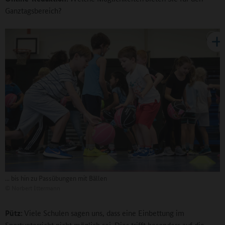
Ganztagsbereich?
... bis hin zu Passübungen mit Bällen
©
Norbert Ittermann
Pütz:
Viele Schulen sagen uns, dass eine Einbettung im
Sportunterricht nicht möglich sei. Dies trifft besonders auf die