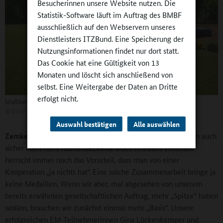
Besucherinnen unsere Website nutzen. Die
Statistik-Software läuft im Auftrag des BMBF
ausschließlich auf den Webservern unseres
Dienstleisters ITZBund. Eine Speicherung der
Nutzungsinformationen findet nur dort statt.
Das Cookie hat eine Gültigkeit von 13
Monaten und löscht sich anschließend von
selbst. Eine Weitergabe der Daten an Dritte
erfolgt nicht.
Maßband und Zeitmessung spielen eine untergeordnete Rolle.
©
DLV/Dirk Gantenberg
Auswahl bestätigen
Alle auswählen
Zemke:
Viele haben sich schon auf den Weg gemacht, wenn auch
sicher noch nicht flächendeckend. Doch in vielen Vereinen
herrscht immer noch das Vorurteil, dass man von einer
Kooperation „ja nichts hat". Eine solche Zusammenarbeit bringe ja
keine Medaillen. Wenn wir aber, mal abgesehen von unserem
bereits erwähnten gesellschaftlichen Auftrag, mehr „Spitze“ haben
wollen, brauchen wir zunächst einmal mehr „Basis“. Unsere
erfolgreichen EM-Teilnehmerinnen Gina Lückenkemper und