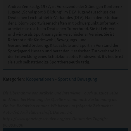
Andrea Zemke, Jg. 1977, ist Vorsitzende der Ständigen Konferenz
Jugend „Schulsport & Bildung“ im DLV-Jugendausschuss des
Deutschen Leichtathletik-Verbandes (DLV). Nach dem Studium
der Diplom-Sportwissenschaften mit Schwerpunkt Informatik
arbeitete sie u.a. beim Deutschen Turnerbund. Sie ist Lehrerin
und wirkte als Sportmanagerin verschiedener Vereine. Sie ist
Referentin für Kindeswohl, Bewegungs- und
Gesundheitsförderung, Kita, Schule und Sport im Vorstand der
Sportjugend Hessen und berät den Hessischen Turnverband bei
der Entwicklung eines Schutzkonzeptes Kindeswohl. Bis heute ist
sie auch selbstständige Sporttherapeutin tätig.
Kategorien:
Kooperationen
-
Sport und Bewegung
Die Übernahme von Artikeln und Interviews - auch auszugsweise
und/oder bei Nennung der Quelle - ist nur nach Zustimmung der
Online-Redaktion erlaubt. Wir bitten um folgende Zitierweise:
Autor/in: Artikelüberschrift. Datum. In:
https://www.ganztagsschulen.org/xxx. Datum des Zugriffs:
00.00.0000