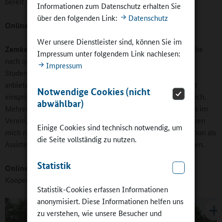
bereit sein, auf die Schulen zuzugehen.
Informationen zum Datenschutz erhalten Sie
über den folgenden Link:
Datenschutz
Online-Redaktion:
Es ist also Kreativität gefragt?
Wer unsere Dienstleister sind, können Sie im
Zemke:
In vielen Fällen mit Sicherheit. Gerade, was die Suche
Impressum unter folgendem Link nachlesen:
nach qualifizierten Trainerinnen und Trainern angeht.
Impressum
Studentinnen und Studenten könnten zum Beispiel eine AG
anbieten oder Menschen wie ich, die während der Elternzeit
Notwendige Cookies (nicht
einspringen. Ich kann allen Vereinen nur zurufen: Es lohnt sich.
abwählbar)
Mehrere Kinder meiner AG sind inzwischen Mitglied bei uns im
Verein, dem TSV Klein-Umstadt,
geworden. Zwei unterstützen
Einige Cookies sind technisch notwendig, um
mich mittlerweile bei meiner Trainertätigkeit, dort sogar schon als
die Seite vollständig zu nutzen.
Assistentinnen. Sie haben den kleinen Trainerschein erworben.
Statistik
Online-Redaktion:
Sehen die Vereine die Chancen, die die
Kooperation mit Ganztagsschulen bieten?
Statistik-Cookies erfassen Informationen
anonymisiert. Diese Informationen helfen uns
zu verstehen, wie unsere Besucher und