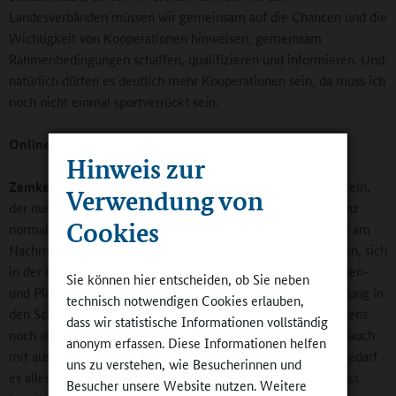
Landesverbänden müssen wir gemeinsam auf die Chancen und die
Wichtigkeit von Kooperationen hinweisen, gemeinsam
Rahmenbedingungen schaffen, qualifizieren und informieren. Und
natürlich dürfen es deutlich mehr Kooperationen sein, da muss ich
noch nicht einmal sportverrückt sein.
Online-Redaktion:
Woran hapert es?
Hinweis zur
Zemke:
Häufig sind es die Strukturen. Der Leichtathletikverein,
Verwendung von
der nur ehrenamtliche Trainerinnen oder Trainer hat, die ganz
Cookies
normal beruflich tätig sind, während die AGs in den Schulen am
Nachmittag angeboten werden, hat natürlich Schwierigkeiten, sich
in der Ganztagsschule optimal zu engagieren. Fehlende Hallen-
Sie können hier entscheiden, ob Sie neben
und Platzkapazitäten, manchmal auch die fehlende Ausstattung in
technisch notwendigen Cookies erlauben,
den Schulen gibt es auch. Dabei ist Letzteres meines Erachtens
dass wir statistische Informationen vollständig
noch am leichtesten zu lösen. Allgemeines Training gelingt auch
anonym erfassen. Diese Informationen helfen
mit ausrangierten Fahrradreifen und Bananenkisten. Dafür bedarf
uns zu verstehen, wie Besucherinnen und
es allerdings des entsprechenden Know-hows. Und man muss
Besucher unsere Website nutzen. Weitere