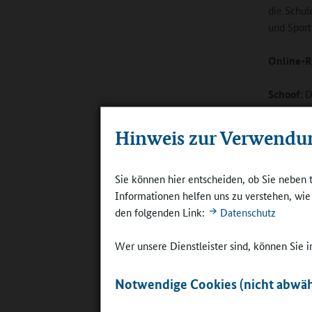
die Schul
und Sport
Online-R
Schoof:
D
beispiels
der Schul
Hinweis zur Verwendu
sich über
Jugendma
anbieten.
Sie können hier entscheiden, ob Sie neben 
motiviert
Informationen helfen uns zu verstehen, wi
Aufgabe ü
den folgenden Link:
Datenschutz
AG oder d
erleichte
Wer unsere Dienstleister sind, können Sie
Hilfsmitt
Informati
Notwendige Cookies (nicht abwäh
abgerufe