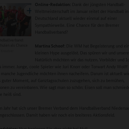
Online-Redaktion:
Dank der jüngsten Handball-
Weltmeisterschaft im Januar reitet der Handball in
Deutschland aktuell wieder einmal auf einer
Sympathiewelle. Eine Chance für den Bremer
Handballverband?
ndballverband:
hulen als Chance
Martina Schoof:
Die WM hat Begeisterung und ei
 Kreutzer
kleinen Hype ausgelöst. Das spüren wir und unsere
Natürlich möchten wir das nutzen. Vorbilder und I
s immer. Junge, coole Spieler wie Juri Knorr oder Torwart Andy Wolff
 manche Jugendliche möchten ihnen nacheifern. Darum ist aktuell wi
 guter Moment, auf Ganztagsschulen zuzugehen, sich zu bemühen,
onen zu vereinbaren. Wie sagt man so schön: Eisen soll man schmied
e heiß sind.
n Jahr hat sich unser Bremer Verband dem Handballverband Niedersa
geschlossen. Damit haben wir noch ein breiteres Aktionsfeld.
edaktion:
Nun beginnen Sie aber nicht bei Null ...