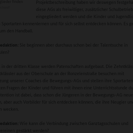
glieder finden
Projektbeschreibung haben wir deswegen festgehal
Schoof
diese AGs als freiwilliger, zusätzlicher Schulbetrie
eingegliedert werden und die Kinder und Jugendli
 Sportarten kennenlernen und für sich selbst entdecken können. Es ge
 um den Handball.
edaktion:
Sie beginnen aber durchaus schon bei der Talentsuche in
ulen?
ts in der dritten Klasse werden Patenschaften aufgebaut. Die Zehntkläs
klässler aus der Oberschule an der Ronzelenstraße besuchen mit
zung unserer Coaches die Bewegungs-AGs und stellen ihre Sportarten 
en Fragen der Kinder und führen mit ihnen eine Unterrichtsstunde du
tention ist dabei, dass schon die Jüngeren in der Bewegungs-AG neue
n, aber auch Vorbilder für sich entdecken können, die ihre Neugier un
n wecken.
edaktion:
Wie kann die Verbindung zwischen Ganztagsschulen und
ereinen gestärkt werden?