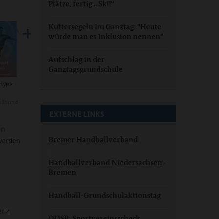
Plätze, fertig... Ski!“
Kuttersegeln im Ganztag: "Heute
würde man es Inklusion nennen"
Aufschlag in der
Ganztagsgrundschule
 Hype
llbund
EXTERNE LINKS
en
Bremer Handballverband
erden
Handballverband Niedersachsen-
Bremen
Handball-Grundschulaktionstag
er
DOSB: Sportvereinsscheck