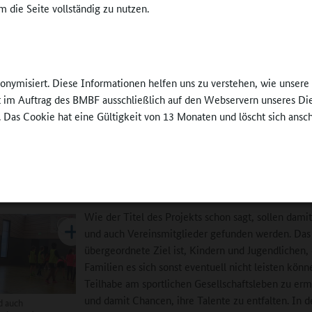
 die Seite vollständig zu nutzen.
edaktion:
Herr Schulenberg, Sie sind
Lehrer an der sportbetonten Ob
traße, einer Eliteschule des Sports, und selbst Trainer. Welche Mögli
sich an weiterführenden Schulen?
nonymisiert. Diese Informationen helfen uns zu verstehen, wie unser
lenberg:
In Ganztagsschulen können Vereine sehr gut Sportangebote
ft im Auftrag des BMBF ausschließlich auf den Webservern unseres Di
n, die sonst in den Vereinen stattgefunden haben, beispielsweise auch
. Das Cookie hat eine Gültigkeit von 13 Monaten und löscht sich ansc
chmittag. Unser Handballverband hat in Kooperation mit der Bildung
ürgerzentrum Vahr im vergangenen Jahr das Projekt „Bremer Sportta
eine gestellt. Unsere Kaderathletinnen und -athleten, die in der
Obe
nzelenstraße
, gefördert werden, bieten Arbeitsgemeinschaften an Sch
tadtteilen an.
Wie der Titel des Projekts schon sagt, sollen dami
und auch Vereinsmitglieder gefunden werden. Das
übergeordnete Ziel ist, Kindern und Jugendlichen,
Familien es sich sonst eventuell nicht leisten könn
Teilhabe am sportlichen Gesellschaftsleben zu er
und damit Chancen, ihre Talente zu entfalten. In d
d auch