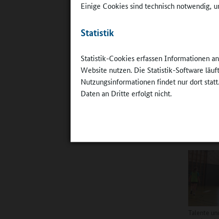
Einige Cookies sind technisch notwendig, um
Online-R
Ronzelens
Statistik
eröffnen 
Statistik-Cookies erfassen Informationen a
Tim Schu
Website nutzen. Die Statistik-Software läu
platziere
Nutzungsinformationen findet nur dort statt
frühen Na
Daten an Dritte erfolgt nicht.
und dem B
auf die B
an der Ro
ärmeren S
Talente un