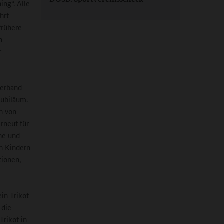
ing“. Alle
hrt
frühere
n
r
verband
ubiläum.
n von
rneut für
he und
en Kindern
tionen,
in Trikot
 die
Trikot in