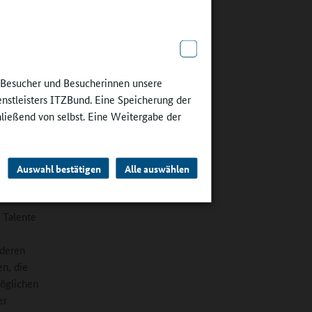
erschule
chkeiten
e Besucher und Besucherinnen unsere
enstleisters ITZBund. Eine Speicherung der
 am
hließend von selbst. Eine Weitergabe der
sbehörde
lente“
rschule
ulen in
Auswahl bestätigen
Alle auswählen
t Talente
 deren
en, die
möglichen
er