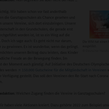
ichtig. Wir haben schon vor fast anderthalb
en die Ganztagsschulen als Chance gesehen und
n unsere Vereine, sich dort einzubringen. Unsere
terschaft in den Grundschulen, die gerade erst
rchgeführt worden ist, ist so ein Weg auf die
. Doch ich sage auch: Es geht nicht nur darum,
Die WM hat einen
ausgelöst.
r zu gewinnen. Es ist wunderbar, wenn das gelingt.
©
Deutscher Handba
möchten unseren Beitrag dazu leisten, dass Kinder
dliche Freude an der Bewegung finden. Im
st der Moment auch günstig: Auf Initiative des Deutschen Olympisch
des werden
150.000 Gutscheine für die Mitgliedschaft in Vereinen
w
ur Verfügung gestellt. Das soll den Vereinen den Re-Start nach Corona
n.
edaktion:
Welchen Zugang finden die Vereine in Ganztagsschulen?
ir haben
viele Aktionen kreiert. Dazu gehörte 2022 zum Beispiel uns