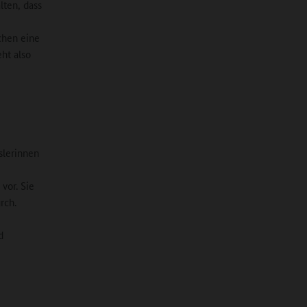
ten, dass
b
chen eine
ht also
slerinnen
vor. Sie
rch.
d