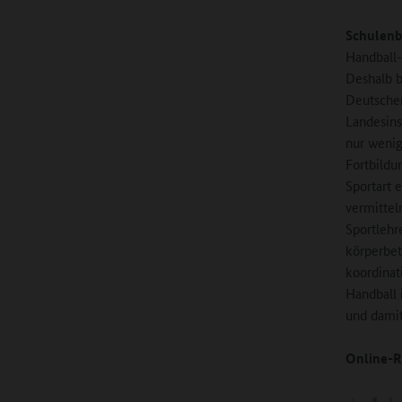
Schulenb
Handball-
Deshalb b
Deutsche
Landesins
nur weni
Fortbildu
Sportart 
vermittel
Sportlehr
körperbet
koordinat
Handball 
und damit
Online-R