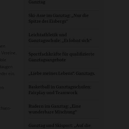
Ganztag
Ski-Asse im Ganztag: „Nur die
Spitze des Eisbergs“
Leichtathletik und
Ganztagsschule: „Es lohnt sich“
nen
 Vereine.
Sportfachkräfte für qualifizierte
dole
Ganztagsangebote
 taugen
eder ein
„Liebe meines Lebens“. Ganztags.
Basketball in Ganztagsschulen:
en
Fairplay und Teamwork
Rudern im Ganztag: „Eine
chsen-
wunderbare Mischung“
Ganztag und Skisport: „Auf die