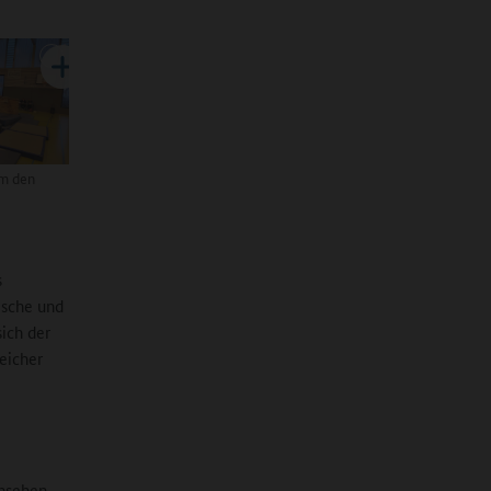
um den
s
ische und
sich der
eicher
rnsehen