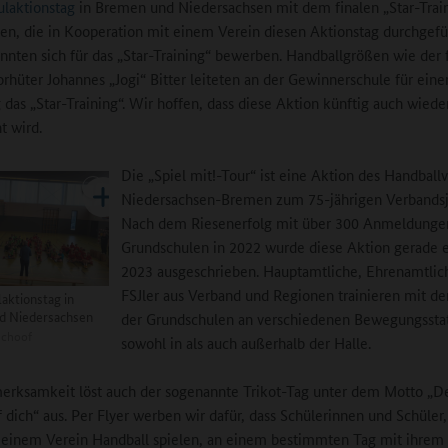
laktionstag
in Bremen und Niedersachsen mit dem finalen „Star-Train
en, die in Kooperation mit einem Verein diesen Aktionstag durchgefü
nnten sich für das „Star-Training“ bewerben. Handballgrößen wie der 
orhüter Johannes „Jogi“ Bitter leiteten an der Gewinnerschule für eine
 das „Star-Training“. Wir hoffen, dass diese Aktion künftig auch wiede
t wird.
Die „Spiel mit!-Tour“ ist eine Aktion des Handball
Niedersachsen-Bremen zum 75-jährigen Verbandsj
Nach dem Riesenerfolg mit über 300 Anmeldunge
Grundschulen in 2022 wurde diese Aktion gerade e
2023 ausgeschrieben. Hauptamtliche, Ehrenamtlic
FSJler aus Verband und Regionen trainieren mit d
aktionstag in
d Niedersachsen
der Grundschulen an verschiedenen Bewegungssta
Schoof
sowohl in als auch außerhalb der Halle.
erksamkeit löst auch der sogenannte Trikot-Tag unter dem Motto „De
f dich“ aus. Per Flyer werben wir dafür, dass Schülerinnen und Schüler,
n einem Verein Handball spielen, an einem bestimmten Tag mit ihrem 