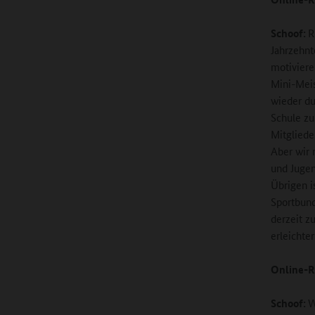
Schoof:
R
Jahrzehnt
motiviere
Mini-Meis
wieder du
Schule zu
Mitgliede
Aber wir 
und Jugen
Übrigen i
Sportbun
derzeit z
erleichter
Online-R
Schoof:
W