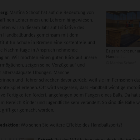
erg:
Martina Schoof hat auf die Bedeutung von
affinen Lehrerinnen und Lehrern hingewiesen.
ieten wir ab diesem Jahr auf Initiative des
n Handballbundes gemeinsam mit dem
titut für Schule in Bremen eine kostenfreie und
ge Nachmittage in Anspruch nehmende
Es geht nicht nur 
Handball ...
ng an. Wir möchten einen guten Blick auf unsere
©
Martina Schoof
ermöglichen, zeigen seine Vorzüge auf und
n altersadäquate Übungen. Manche
erinnen und -lehrer schrecken davor zurück, weil sie im Fernsehen da
onte Spiel erleben. Oft wird vergessen, dass Handball wichtige motor
ive Fertigkeiten fördert, angefangen beim Fangen eines Balls. Da hat 
im Bereich Kinder und Jugendliche sehr verändert. So sind die Bälle w
 griffiger gemacht worden.
edaktion:
Wo sehen Sie weitere Effekte des Handballsports?
Schoof:
Bei der WM haben wir es doch alle im Fe