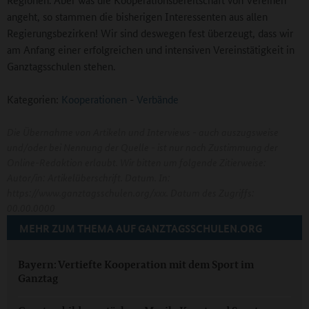
angeht, so stammen die bisherigen Interessenten aus allen
Regierungsbezirken! Wir sind deswegen fest überzeugt, dass wir
am Anfang einer erfolgreichen und intensiven Vereinstätigkeit in
Ganztagsschulen stehen.
Kategorien:
Kooperationen
-
Verbände
Die Übernahme von Artikeln und Interviews - auch auszugsweise
und/oder bei Nennung der Quelle - ist nur nach Zustimmung der
Online-Redaktion erlaubt. Wir bitten um folgende Zitierweise:
Autor/in: Artikelüberschrift. Datum. In:
https://www.ganztagsschulen.org/xxx. Datum des Zugriffs:
00.00.0000
MEHR ZUM THEMA AUF GANZTAGSSCHULEN.ORG
Bayern: Vertiefte Kooperation mit dem Sport im
Ganztag