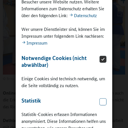
Besucher unsere Website nutzen. Weitere
Informationen zum Datenschutz erhalten Sie
über den folgenden Link:
Datenschutz
Wer unsere Dienstleister sind, können Sie im
Impressum unter folgendem Link nachlesen:
Impressum
Notwendige Cookies (nicht
abwählbar)
Einige Cookies sind technisch notwendig, um
©
Britta Hüning
die Seite vollständig zu nutzen.
Online-Redaktion
: Das heißt, am Ende des Coachings kann auch
die Erkenntnis stehen, dass der Ganztag für den Verein noch nicht
Statistik
das Richtige ist?
Statistik-Cookies erfassen Informationen
Dethlefsen
: Ziel unseres Engagements und der Zusammenarbeit
anonymisiert. Diese Informationen helfen uns
mit der Agentur ist und bleibt natürlich der Ausbau der
zu verstehen, wie unsere Besucher und