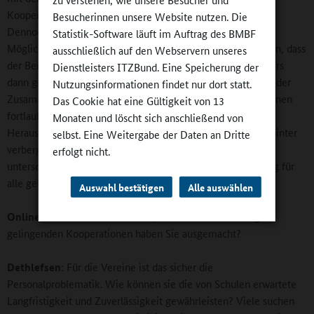
Kooperation zwischen Sportvereinen und Ganztagsschulen.
Besucherinnen unsere Website nutzen. Die
Dennoch kann das Coaching manchmal auch andere
Statistik-Software läuft im Auftrag des BMBF
Möglichkeiten der Weiterentwicklung aufzeigen. Wir wissen, dass
ausschließlich auf den Webservern unseres
der Beratungs- und Unterstützungsbedarf mitunter besonders
Dienstleisters ITZBund. Eine Speicherung der
dann groß wird, wenn es in die Praxis, also die Realisierung der
Nutzungsinformationen findet nur dort statt.
Zusammenarbeit geht. Deshalb steht die Agentur den Vereinen
Das Cookie hat eine Gültigkeit von 13
fortlaufend zur Seite. Oft ergeben sich Fragen und
Monaten und löscht sich anschließend von
Herausforderungen aus dem Miteinander der Experten. Dahinter
selbst. Eine Weitergabe der Daten an Dritte
verbergen sich ja immer Menschen. Und die sind höchst
erfolgt nicht.
unterschiedlich, deshalb kann es nicht die eine Patentlösung für
alle geben.
Auswahl bestätigen
Alle auswählen
Online-Redaktion
: Welche Stolpersteine auf dem Weg zu
gelingenden Kooperationen haben Sie ausgemacht?
Dethlefsen
: Für die Vereine ist das sicher die
Personalproblematik. Wie können sie die von Schulen erwartete
Langfristigkeit und Zuverlässigkeit gewährleisten? Viele suchen