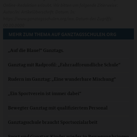
Online-Redaktion erlaubt. Wir bitten um folgende Zitierweise:
Autor/in: Artikelüberschrift. Datum. In:
https://www.ganztagsschulen.org/xxx. Datum des Zugriffs:
00.00.0000
MEHR ZUM THEMA AUF GANZTAGSSCHULEN.ORG
„Auf die Blaue!“ Ganztags.
Ganztag mit Radprofil: „Fahrradfreundliche Schule“
Rudern im Ganztag: „Eine wunderbare Mischung“
„Ein Sportverein ist immer dabei“
Bewegter Ganztag mit qualifiziertem Personal
Ganztagsschule braucht Sportsozialarbeit
Sport und Ganztag: Kinder wieder in Bewegung bringen