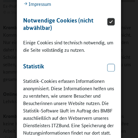
Impressum
Ex-Profis in der Luginslandschule: Célia Šašić und Philipp Lahm
©
in.Stuttgart / Gemeinschaftserlebnis Sport
Notwendige Cookies (nicht
abwählbar)
Krombacher:
Dessen sind sich alle bewusst. Ohne eine intensive
Kommunikation auf Augenhöhe gelingen Bildungsverläufe nicht.
Nur ein Satellit zu sein, reicht uns Menschen nicht. Wir melden
Einige Cookies sind technisch notwendig, um
daher unsere Wahrnehmungen über die Klasse und einzelne
die Seite vollständig zu nutzen.
Schülerinnen und Schüler regelmäßig zurück. Es geschieht nicht
selten, dass eine Lehrkraft vor einem Gespräch mit Eltern zu uns
Statistik
kommt und uns fragt, welche Eindrücke wir über das Kind
gesammelt haben.
Statistik-Cookies erfassen Informationen
anonymisiert. Diese Informationen helfen uns
Online-Redaktion:
Wie werden Sie insgesamt von den
zu verstehen, wie unsere Besucher und
Lehrkräften aufgenommen?
Besucherinnen unsere Website nutzen. Die
Statistik-Software läuft im Auftrag des BMBF
Krombacher:
Die große Mehrzahl der Lehrkräfte sieht in uns
ausschließlich auf den Webservern unseres
keine Konkurrenz, sondern vielmehr eine Bereicherung für ihre
Dienstleisters ITZBund. Eine Speicherung der
Arbeit mit den Schülerinnen und Schülern. Inzwischen nutzen
Nutzungsinformationen findet nur dort statt.