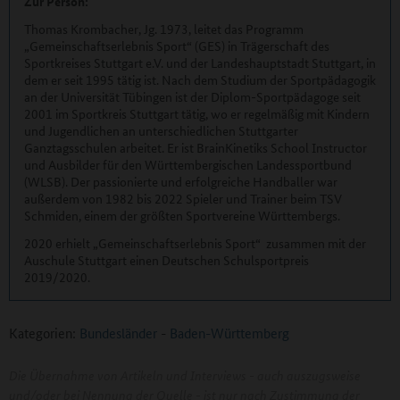
Zur Person:
Thomas Krombacher, Jg. 1973, leitet das Programm
„Gemeinschaftserlebnis Sport“ (GES) in Trägerschaft des
Sportkreises Stuttgart e.V. und der Landeshauptstadt Stuttgart, in
dem er seit 1995 tätig ist. Nach dem Studium der Sportpädagogik
an der Universität Tübingen ist der Diplom-Sportpädagoge seit
2001 im Sportkreis Stuttgart tätig, wo er regelmäßig mit Kindern
und Jugendlichen an unterschiedlichen Stuttgarter
Ganztagsschulen arbeitet. Er ist BrainKinetiks School Instructor
und Ausbilder für den Württembergischen Landessportbund
(WLSB). Der passionierte und erfolgreiche Handballer war
außerdem von 1982 bis 2022 Spieler und Trainer beim TSV
Schmiden, einem der größten Sportvereine Württembergs.
2020 erhielt „Gemeinschaftserlebnis Sport“ zusammen mit der
Auschule Stuttgart einen Deutschen Schulsportpreis
2019/2020.
Kategorien:
Bundesländer
-
Baden-Württemberg
Die Übernahme von Artikeln und Interviews - auch auszugsweise
und/oder bei Nennung der Quelle - ist nur nach Zustimmung der