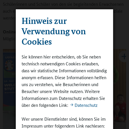
Schülerinnen und Schüler von den sie begleitenden Erwachsenen
auch einmal aus ganz anderer Perspektive erlebt, und Potenziale
werden überhaupt erst sichtbar.
Hinweis zur
Verwendung von
Online-Redaktion:
Das erfordert aber Bereitschaft und
Möglichkeit zur Kommunikation.
Cookies
Sie können hier entscheiden, ob Sie neben
technisch notwendigen Cookies erlauben,
dass wir statistische Informationen vollständig
anonym erfassen. Diese Informationen helfen
uns zu verstehen, wie Besucherinnen und
Besucher unsere Website nutzen. Weitere
Informationen zum Datenschutz erhalten Sie
über den folgenden Link:
Datenschutz
Wer unsere Dienstleister sind, können Sie im
Impressum unter folgendem Link nachlesen: