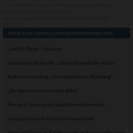
Online-Redaktion erlaubt. Wir bitten um folgende Zitierweise:
Autor/in: Artikelüberschrift. Datum. In:
https://www.ganztagsschulen.org/xxx. Datum des Zugriffs:
00.00.0000
MEHR ZUM THEMA AUF GANZTAGSSCHULEN.ORG
„Auf die Blaue!“ Ganztags.
Ganztag mit Radprofil: „Fahrradfreundliche Schule“
Rudern im Ganztag: „Eine wunderbare Mischung“
„Ein Sportverein ist immer dabei“
Bewegter Ganztag mit qualifiziertem Personal
Ganztagsschule braucht Sportsozialarbeit
Sport und Ganztag: Kinder wieder in Bewegung bringen