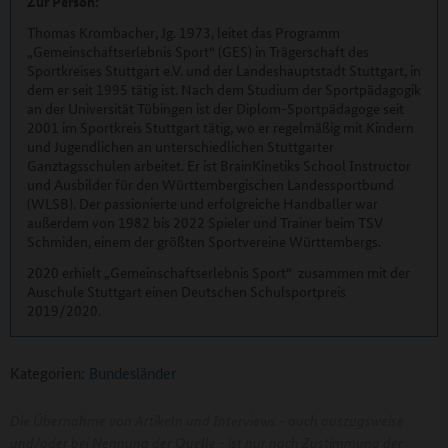
Zur Person:
Thomas Krombacher, Jg. 1973, leitet das Programm
„Gemeinschaftserlebnis Sport“ (GES) in Trägerschaft des
Sportkreises Stuttgart e.V. und der Landeshauptstadt Stuttgart, in
dem er seit 1995 tätig ist. Nach dem Studium der Sportpädagogik
an der Universität Tübingen ist der Diplom-Sportpädagoge seit
2001 im Sportkreis Stuttgart tätig, wo er regelmäßig mit Kindern
und Jugendlichen an unterschiedlichen Stuttgarter
Ganztagsschulen arbeitet. Er ist BrainKinetiks School Instructor
und Ausbilder für den Württembergischen Landessportbund
(WLSB). Der passionierte und erfolgreiche Handballer war
außerdem von 1982 bis 2022 Spieler und Trainer beim TSV
Schmiden, einem der größten Sportvereine Württembergs.
2020 erhielt „Gemeinschaftserlebnis Sport“ zusammen mit der
Auschule Stuttgart einen Deutschen Schulsportpreis
2019/2020.
Kategorien:
Bundesländer
Die Übernahme von Artikeln und Interviews - auch auszugsweise
und/oder bei Nennung der Quelle - ist nur nach Zustimmung der