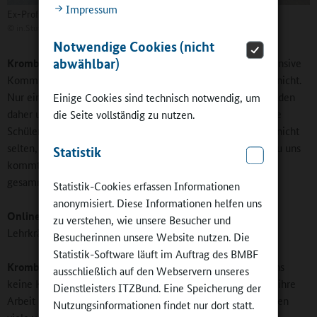
Impressum
Ex-Profis in der Luginslandschule: Célia Šašić und Philipp Lahm
©
in.Stuttgart / Gemeinschaftserlebnis Sport
Notwendige Cookies (nicht
abwählbar)
Krombacher:
Dessen sind sich alle bewusst. Ohne eine intensive
Kommunikation auf Augenhöhe gelingen Bildungsverläufe nicht.
Nur ein Satellit zu sein, reicht uns Menschen nicht. Wir melden
Einige Cookies sind technisch notwendig, um
daher unsere Wahrnehmungen über die Klasse und einzelne
die Seite vollständig zu nutzen.
Schülerinnen und Schüler regelmäßig zurück. Es geschieht nicht
selten, dass eine Lehrkraft vor einem Gespräch mit Eltern zu uns
Statistik
kommt und uns fragt, welche Eindrücke wir über das Kind
gesammelt haben.
Statistik-Cookies erfassen Informationen
anonymisiert. Diese Informationen helfen uns
Online-Redaktion:
Wie werden Sie insgesamt von den
zu verstehen, wie unsere Besucher und
Lehrkräften aufgenommen?
Besucherinnen unsere Website nutzen. Die
Statistik-Software läuft im Auftrag des BMBF
Krombacher:
Die große Mehrzahl der Lehrkräfte sieht in uns
ausschließlich auf den Webservern unseres
keine Konkurrenz, sondern vielmehr eine Bereicherung für ihre
Dienstleisters ITZBund. Eine Speicherung der
Arbeit mit den Schülerinnen und Schülern. Inzwischen nutzen
Nutzungsinformationen findet nur dort statt.