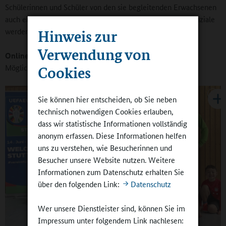
Schülerinnen und Schüler von den sie begleitenden Erwachsenen
auch einmal aus ganz anderer Perspektive erlebt, und Potenziale
werden überhaupt erst sichtbar.
Hinweis zur
Verwendung von
Online-Redaktion:
Das erfordert aber Bereitschaft und
Möglichkeit zur Kommunikation.
Cookies
Sie können hier entscheiden, ob Sie neben
technisch notwendigen Cookies erlauben,
dass wir statistische Informationen vollständig
anonym erfassen. Diese Informationen helfen
uns zu verstehen, wie Besucherinnen und
Besucher unsere Website nutzen. Weitere
Informationen zum Datenschutz erhalten Sie
über den folgenden Link:
Datenschutz
Wer unsere Dienstleister sind, können Sie im
Impressum unter folgendem Link nachlesen: