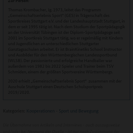
Zur Person:
Thomas Krombacher, Jg. 1973, leitet das Programm
„Gemeinschaftserlebnis Sport“ (GES) in Trägerschaft des
Sportkreises Stuttgart e.V. und der Landeshauptstadt Stuttgart, in
dem er seit 1995 tätig ist. Nach dem Studium der Sportpädagogik
an der Universität Tübingen ist der Diplom-Sportpädagoge seit
2001 im Sportkreis Stuttgart tätig, wo er regelmäßig mit Kindern
und Jugendlichen an unterschiedlichen Stuttgarter
Ganztagsschulen arbeitet. Er ist BrainKinetiks School Instructor
und Ausbilder für den Württembergischen Landessportbund
(WLSB). Der passionierte und erfolgreiche Handballer war
außerdem von 1982 bis 2022 Spieler und Trainer beim TSV
Schmiden, einem der größten Sportvereine Württembergs.
2020 erhielt „Gemeinschaftserlebnis Sport“ zusammen mit der
Auschule Stuttgart einen Deutschen Schulsportpreis
2019/2020.
Kategorien:
Kooperationen
-
Sport und Bewegung
Die Übernahme von Artikeln und Interviews - auch auszugsweise
und/oder bei Nennung der Quelle - ist nur nach Zustimmung der