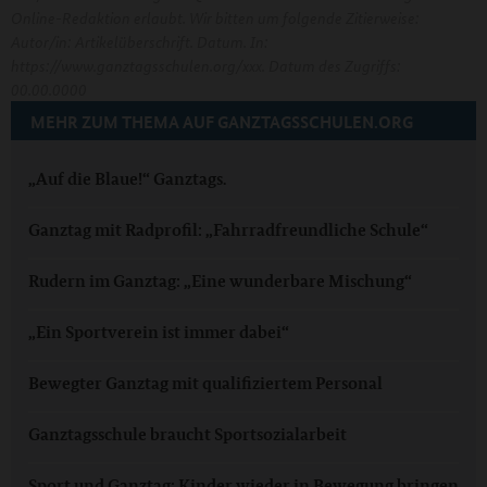
Online-Redaktion erlaubt. Wir bitten um folgende Zitierweise:
Autor/in: Artikelüberschrift. Datum. In:
https://www.ganztagsschulen.org/xxx. Datum des Zugriffs:
00.00.0000
MEHR ZUM THEMA AUF GANZTAGSSCHULEN.ORG
„Auf die Blaue!“ Ganztags.
Ganztag mit Radprofil: „Fahrradfreundliche Schule“
Rudern im Ganztag: „Eine wunderbare Mischung“
„Ein Sportverein ist immer dabei“
Bewegter Ganztag mit qualifiziertem Personal
Ganztagsschule braucht Sportsozialarbeit
Sport und Ganztag: Kinder wieder in Bewegung bringen