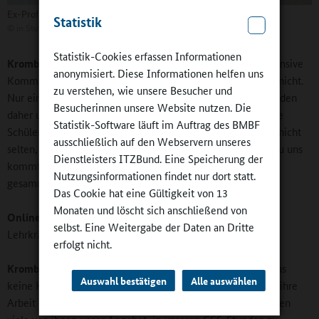
Ex-Profis in der Luginslandschule: Célia Šašić und Philipp Lahm
Statistik
©
in.Stuttgart / Gemeinschaftserlebnis Sport
Statistik-Cookies erfassen Informationen
Krombacher:
Dessen sind sich alle bewusst. Ohne eine intensive
anonymisiert. Diese Informationen helfen uns
Kommunikation auf Augenhöhe gelingen Bildungsverläufe nicht.
zu verstehen, wie unsere Besucher und
Nur ein Satellit zu sein, reicht uns Menschen nicht. Wir melden
Besucherinnen unsere Website nutzen. Die
daher unsere Wahrnehmungen über die Klasse und einzelne
Statistik-Software läuft im Auftrag des BMBF
Schülerinnen und Schüler regelmäßig zurück. Es geschieht nicht
ausschließlich auf den Webservern unseres
selten, dass eine Lehrkraft vor einem Gespräch mit Eltern zu uns
Dienstleisters ITZBund. Eine Speicherung der
kommt und uns fragt, welche Eindrücke wir über das Kind
Nutzungsinformationen findet nur dort statt.
gesammelt haben.
Das Cookie hat eine Gültigkeit von 13
Monaten und löscht sich anschließend von
Online-Redaktion:
Wie werden Sie insgesamt von den
selbst. Eine Weitergabe der Daten an Dritte
Lehrkräften aufgenommen?
erfolgt nicht.
Krombacher:
Die große Mehrzahl der Lehrkräfte sieht in uns
Auswahl bestätigen
Alle auswählen
keine Konkurrenz, sondern vielmehr eine Bereicherung für ihre
Arbeit mit den Schülerinnen und Schülern. Inzwischen nutzen