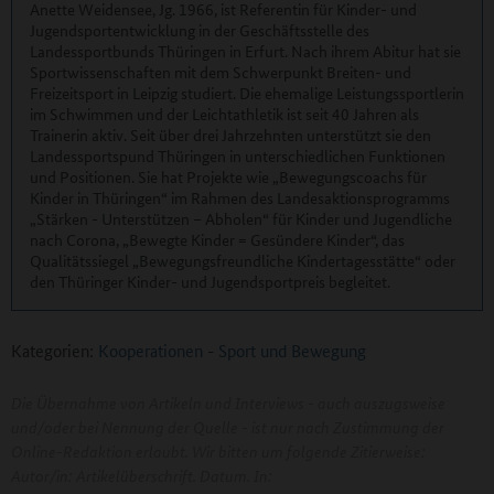
Anette Weidensee, Jg. 1966, ist Referentin für Kinder- und
Jugendsportentwicklung in der Geschäftsstelle des
Landessportbunds Thüringen in Erfurt. Nach ihrem Abitur hat sie
Sportwissenschaften mit dem Schwerpunkt Breiten- und
Freizeitsport in Leipzig studiert. Die ehemalige Leistungssportlerin
im Schwimmen und der Leichtathletik ist seit 40 Jahren als
Trainerin aktiv. Seit über drei Jahrzehnten unterstützt sie den
Landessportspund Thüringen in unterschiedlichen Funktionen
und Positionen. Sie hat Projekte wie „Bewegungscoachs für
Kinder in Thüringen“ im Rahmen des Landesaktionsprogramms
„Stärken - Unterstützen – Abholen“ für Kinder und Jugendliche
nach Corona, „Bewegte Kinder = Gesündere Kinder“, das
Qualitätssiegel „Bewegungsfreundliche Kindertagesstätte“ oder
den Thüringer Kinder- und Jugendsportpreis begleitet.
Kategorien:
Kooperationen
-
Sport und Bewegung
Die Übernahme von Artikeln und Interviews - auch auszugsweise
und/oder bei Nennung der Quelle - ist nur nach Zustimmung der
Online-Redaktion erlaubt. Wir bitten um folgende Zitierweise:
Autor/in: Artikelüberschrift. Datum. In: