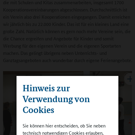
die mit Schulen und Kitas zusammenarbeiten, insgesamt 1700
Kooperationsvereinbarungen abgeschlossen. Durchschnittlich ist
ein Verein also drei Kooperationen eingegangen. Damit erreichen
wir jährlich bis zu 22.000 Kinder. Das ist für ein kleines Land eine
große Zahl. Natürlich können es gern noch mehr Vereine sein, die
die Chance ergreifen und Angebote für Kinder und somit
Werbung für den eigenen Verein und die eigenen Sportarten
machen. Das gelingt übrigens neben Unterrichts- und
Ganztagsangeboten auch wunderbar durch eigene Ferienangebote.
Hinweis zur
Verwendung von
Cookies
Sie können hier entscheiden, ob Sie neben
technisch notwendigen Cookies erlauben,