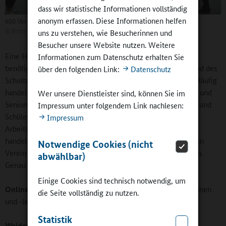
dass wir statistische Informationen vollständig
anonym erfassen. Diese Informationen helfen
600 Vereine haben 1700 Kooperationsvereinbarungen
©
Britta Hüning
uns zu verstehen, wie Besucherinnen und
Besucher unsere Website nutzen. Weitere
Eine Herausforderung ist für die Vereine das Personal. Sie
Informationen zum Datenschutz erhalten Sie
benötigen qualifizierte Trainerinnen und Trainer, die während des
über den folgenden Link:
Datenschutz
Schultages auch über freie zeitliche Kapazitäten verfügen. Häufig
handelt es sich dabei inzwischen um sportliche Seniorinnen und
Wer unsere Dienstleister sind, können Sie im
Senioren oder aber ganz junge Menschen wie Schülerinnen und
Impressum unter folgendem Link nachlesen:
Schüler oder Studierende, bzw. Menschen mit flexibler
Impressum
Arbeitszeit. Was wir aber grundsätzlich feststellen: Zumeist
handelt es sich um Sportbegeisterte, die sich für den eigenen
Notwendige Cookies (nicht
Verein interessieren und bereit sind, sich für ihn einzusetzen.
abwählbar)
Genau diese suchen wir beziehungsweise die Vereine.
Einige Cookies sind technisch notwendig, um
Online-Redaktion:
Spielt die Bezahlung der Übungsleiterinnen
die Seite vollständig zu nutzen.
und -leiter eine Rolle?
Statistik
Weidensee:
Viel in unseren Vereinen geschieht noch aus