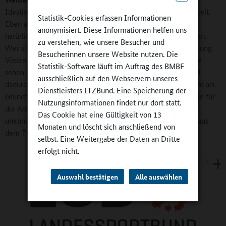
Idealismus und als mehr oder weniger ehrenamtliche Tätigkeit.
Statistik-Cookies erfassen Informationen
Eben aus Begeisterung für den Sport und den Verein. Doch
anonymisiert. Diese Informationen helfen uns
natürlich ist die Zeit auch in Thüringen nicht stehengeblieben.
zu verstehen, wie unsere Besucher und
Wer sich engagiert, möchte dafür zumindest eine Anerkennung.
Besucherinnen unsere Website nutzen. Die
Vielen genügt es, wenn die Tätigkeit gewürdigt wird, andere
Statistik-Software läuft im Auftrag des BMBF
sehen in einem Honorar einen Ansporn. Reich wird niemand
ausschließlich auf den Webservern unseres
dadurch. Die Vereine können vom Landessportbund 300 Euro als
Dienstleisters ITZBund. Eine Speicherung der
Grundförderung für den Einsatz in der Schule oder Kita sowie für
Nutzungsinformationen findet nur dort statt.
die Anschaffung von Material erhalten. Das geht völlig
Das Cookie hat eine Gültigkeit von 13
unkompliziert und online. Mehr ist es, wenn die Vergütung aus
Monaten und löscht sich anschließend von
dem Thüringer Schulbudget erfolgt.
selbst. Eine Weitergabe der Daten an Dritte
erfolgt nicht.
Auswahl bestätigen
Alle auswählen