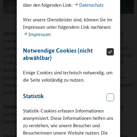
über den folgenden Link:
Datenschutz
©
Britta Hüning
Wer unsere Dienstleister sind, können Sie im
Impressum unter folgendem Link nachlesen:
Züchner:
Informelles Lernen kann man nicht wirklich planen,
Impressum
man kann nur Gelegenheit dafür geben. Neben den
Sportangeboten bieten die angesprochenen Gelegenheiten, sich
Notwendige Cookies (nicht
zu bewegen, aber auch eine sportanregende Umgebung wertvolle
abwählbar)
Chancen: sich auszuprobieren, seinen Körper zu erfahren, mit
dem Körper Welt zu erfahren oder sich für gemeinsame
Einige Cookies sind technisch notwendig, um
Sportaktivitäten erst einmal zu organisieren und abzusprechen.
die Seite vollständig zu nutzen.
Und darin liegen natürlich Chancen für bedeutsame Lernprozesse,
auch wenn diese natürlich nicht garantiert werden können.
Statistik
Online-Redaktion:
Reicht die Kooperation mit Vereinen und
Statistik-Cookies erfassen Informationen
damit eine Ausweitung des Sports aus? Oder sollte
anonymisiert. Diese Informationen helfen uns
Ganztagsschule insgesamt bewegter und bewegender sein?
zu verstehen, wie unsere Besucher und
Besucherinnen unsere Website nutzen. Die
Züchner:
Das hängt davon ab, was man mit der Ganztagsschule