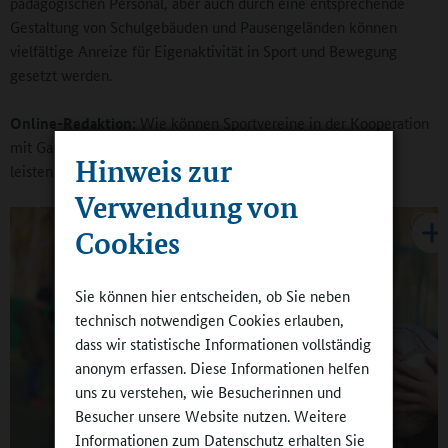
pädagogischen Personal, aber auch durch eine entsprechende
Gestaltung von Schulgebäuden und Pausengeländen können
vielfältige Anreize für Eigenaktivität in Sport und Bewegung
gesetzt werden.
Online-Redaktion:
Wie können Sportvereine in der Kooperation
mit Ganztagsschulen einen Beitrag zum informellen Lernen
Hinweis zur
leisten?
Verwendung von
Cookies
Sie können hier entscheiden, ob Sie neben
technisch notwendigen Cookies erlauben,
dass wir statistische Informationen vollständig
anonym erfassen. Diese Informationen helfen
uns zu verstehen, wie Besucherinnen und
Besucher unsere Website nutzen. Weitere
Informationen zum Datenschutz erhalten Sie