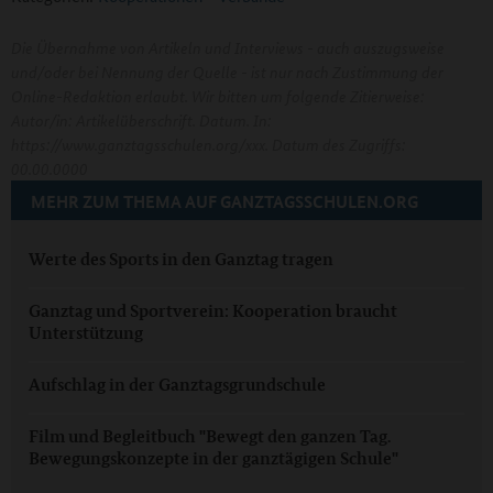
Die Übernahme von Artikeln und Interviews - auch auszugsweise
und/oder bei Nennung der Quelle - ist nur nach Zustimmung der
Online-Redaktion erlaubt. Wir bitten um folgende Zitierweise:
Autor/in: Artikelüberschrift. Datum. In:
https://www.ganztagsschulen.org/xxx. Datum des Zugriffs:
00.00.0000
MEHR ZUM THEMA AUF GANZTAGSSCHULEN.ORG
Werte des Sports in den Ganztag tragen
Ganztag und Sportverein: Kooperation braucht
Unterstützung
Aufschlag in der Ganztagsgrundschule
Film und Begleitbuch "Bewegt den ganzen Tag.
Bewegungskonzepte in der ganztägigen Schule"