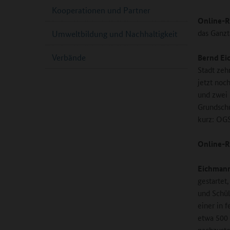
Kooperationen und Partner
Online-R
das Ganzt
Umweltbildung und Nachhaltigkeit
Verbände
Bernd Ei
Stadt ze
jetzt noc
und zwei 
Grundschu
kurz: OGS
Online-R
Eichman
gestartet
und Schül
einer in 
etwa 500 
nachzuste