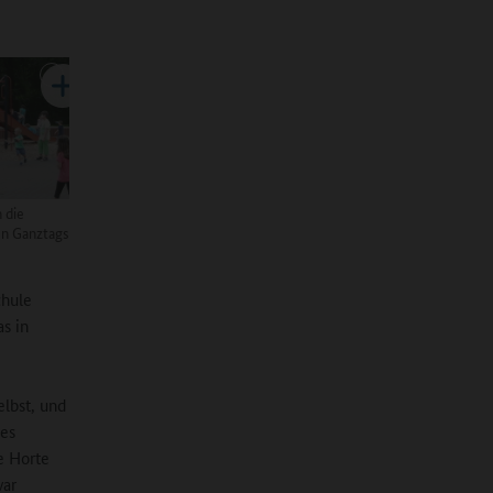
 die
en Ganztags
chule
as in
elbst, und
des
ie Horte
war