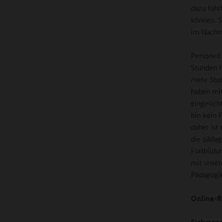
dazu führ
können. S
im Nachmi
Personell
Stunden f
mehr Stun
haben mit
eingerich
bin kein 
daher ist 
die pädag
Fortbildu
mit unse
Pädagogik
Online-R
Eichman