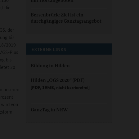
mit Hortangeboten
gt die
Bersenbrück: Ziel ist ein
durchgängiges Ganztagsangebot
GS, der
uung bis
018/2019
EXTERNE LINKS
 VGS-Plus
ng bis
Bildung in Hilden
ietet 20
Hilden „OGS 2020“ (PDF)
[PDF, 19MB, nicht barrierefrei]
in unseren
Prozent
 wird von
GanzTag in NRW
gsform
.