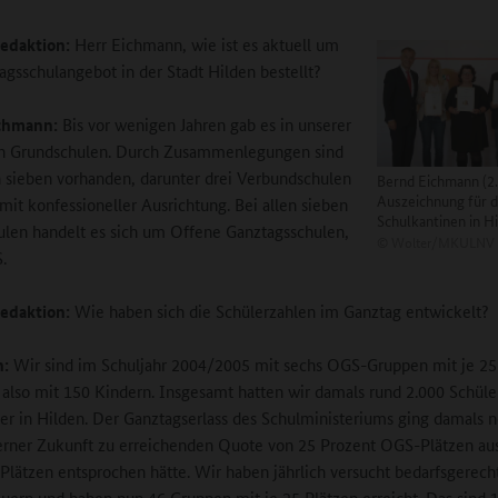
edaktion:
Herr Eichmann, wie ist es aktuell um
agsschulangebot in der Stadt Hilden bestellt?
chmann:
Bis vor wenigen Jahren gab es in unserer
hn Grundschulen. Durch Zusammenlegungen sind
h sieben vorhanden, darunter drei Verbundschulen
Bernd Eichmann (2.v
Auszeichnung für d
mit konfessioneller Ausrichtung. Bei allen sieben
Schulkantinen in H
len handelt es sich um Offene Ganztagsschulen,
©
Wolter/MKULNV
.
edaktion:
Wie haben sich die Schülerzahlen im Ganztag entwickelt?
n:
Wir sind im Schuljahr 2004/2005 mit sechs OGS-Gruppen mit je 25
, also mit 150 Kindern. Insgesamt hatten wir damals rund 2.000 Schül
er in Hilden. Der Ganztagserlass des Schulministeriums ging damals 
ferner Zukunft zu erreichenden Quote von 25 Prozent OGS-Plätzen au
Plätzen entsprochen hätte. Wir haben jährlich versucht bedarfsgerech
uern und haben nun 46 Gruppen mit je 25 Plätzen erreicht. Das sind 