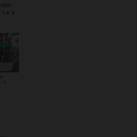
beiten
 traurig
nd
7 in
sch