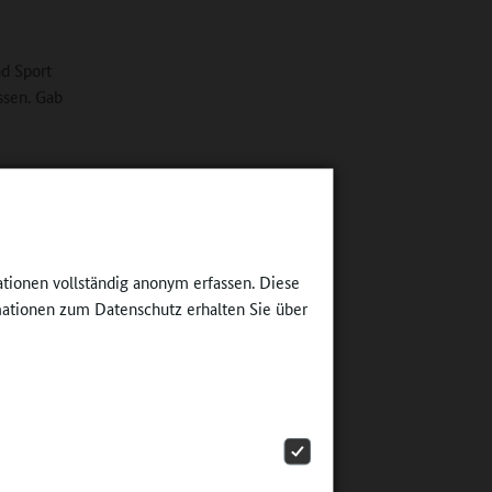
d Sport
ssen. Gab
t aus
atürlich
tiegenen
t, dass
. Die
ationen vollständig anonym erfassen. Diese
ormelle
ationen zum Datenschutz erhalten Sie über
ine
n Trägern.
ss es
ibt
r eigenen