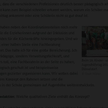
t, dass die verschiedenen Professionen deutlich besser pädagogisch ar
o kann zum Beispiel schneller erkannt werden, warum ein Schüler mal
ttag ankommt oder eine Schülerin nicht so gut drauf ist.
 haben neben den Koordinationsstellen noch mehr
ür die Erzieherinnen aufgrund der Inklusion und
den für die Küchenkräfte hineingegeben. Und wir
 einer halben Stelle eine Fachberatung
tet. Das halte ich für eine große Bereicherung. Ich
Pädagoge, sondern Verwaltungsfachkraft, und
Beim 16. Kinder- u
es toll, eine Fachberaterin an der Seite zu haben,
Jugendhilfetag 201
ogisch geschult ist und beispielsweise
Düsseldorf.
ngen gezielter organisieren kann. Wir wollen dabei
©
Stadt Hilden
rem Konzept den Rahmen setzen und die
 in der Schule gemeinsam auf Augenhöhe weiterentwickeln.
edaktion:
Welche qualitativen Ziele enthält das Konzept?
n:
Es schreibt unter anderem einen regelmäßigen Informationsaustau