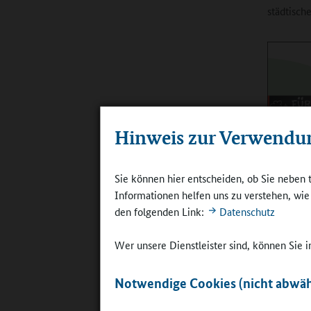
städtisch
Hinweis zur Verwendu
Sie können hier entscheiden, ob Sie neben 
Informationen helfen uns zu verstehen, wi
den folgenden Link:
Datenschutz
Seit 2004 w
Hilden aus
©
Stadt Hil
Wer unsere Dienstleister sind, können Sie
deshalb i
Notwendige Cookies (nicht abwäh
Ganztagsk