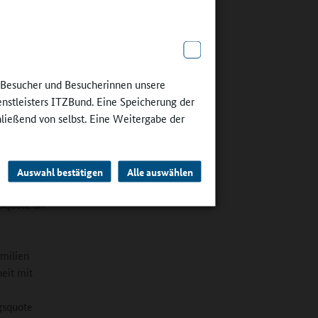
e Besucher und Besucherinnen unsere
enstleisters ITZBund. Eine Speicherung der
 Wilhelm-
hließend von selbst. Eine Weitergabe der
Auswahl bestätigen
Alle auswählen
gsquote an
milien
eit mit
gsquote