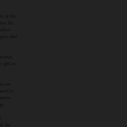
l, ob die
ten. Da
ischen
egen, aber
onzept
r gibt es
ie vor
 auch in
obleme
ngs
m
a, die