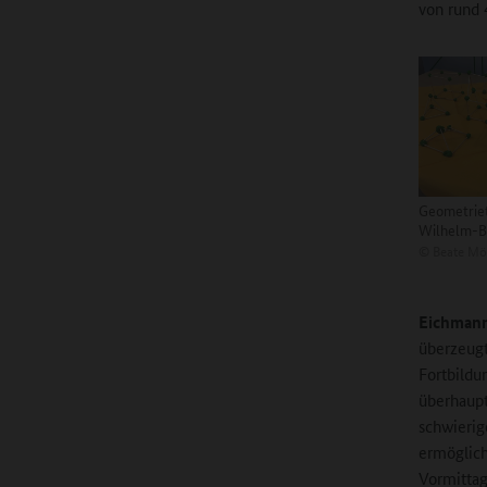
von rund 
Geometriet
Wilhelm-B
©
Beate Mö
Eichman
überzeugt,
Fortbildu
überhaupt
schwierig
ermöglich
Vormittag