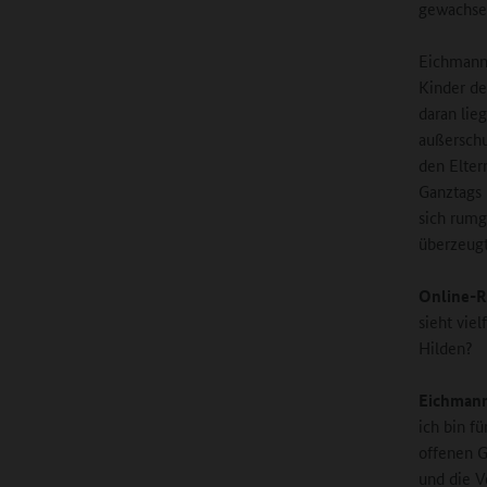
gewachse
Eichmann:
Kinder de
daran lie
außerschu
den Elter
Ganztags 
sich rumg
überzeugt
Online-R
sieht vie
Hilden?
Eichman
ich bin f
offenen G
und die V