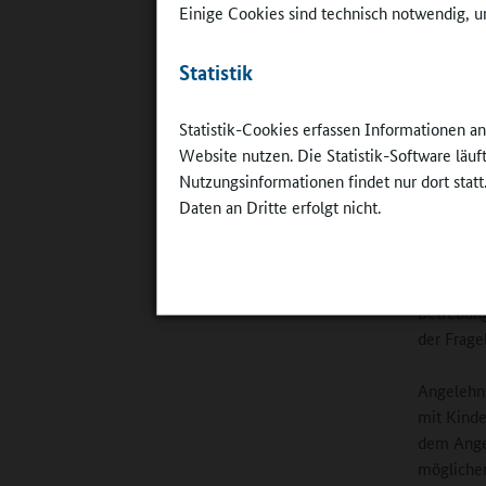
Einige Cookies sind technisch notwendig, um
Online-R
mitgewir
Statistik
Eichman
Statistik-Cookies erfassen Informationen a
Jugendhil
Website nutzen. Die Statistik-Software läu
gesamte A
Nutzungsinformationen findet nur dort statt
Schulleit
Daten an Dritte erfolgt nicht.
Landschaf
unterstüt
beteiligt
Kindern i
Betreuung
der Frage
Angelehn
mit Kinde
dem Ange
mögliche