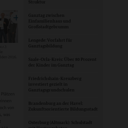
Struktur
Ganztag zwischen
Einfamilienhaus und
Großstadtgebrumm
Lengede: Vorfahrt für
Ganztagsbildung
.r.):
ie
ilden 2016.
Saale-Orla-Kreis: Über 80 Prozent
der Kinder im Ganztag
Friedrichshain-Kreuzberg
investiert gezielt in
Ganztagsgrundschulen
 Plätzen
erinnen
Brandenburg an der Havel:
noch von
Zukunftsorientierte Bildungsstadt
s, was
t
Osterburg (Altmark): Schulstadt
1.150