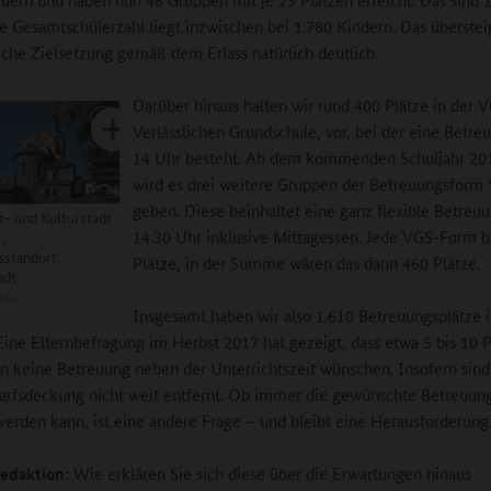
ie Gesamtschülerzahl liegt inzwischen bei 1.780 Kindern. Das überstei
iche Zielsetzung gemäß dem Erlass natürlich deutlich.
Darüber hinaus halten wir rund 400 Plätze in der V
Verlässlichen Grundschule, vor, bei der eine Betre
14 Uhr besteht. Ab dem kommenden Schuljahr 2
wird es drei weitere Gruppen der Betreuungsform
geben. Diese beinhaltet eine ganz flexible Betreuu
z- und Kulturstadt
14.30 Uhr inklusive Mittagessen. Jede VGS-Form b
,
sstandort,
Plätze, in der Summe wären das dann 460 Plätze.
adt
den
Insgesamt haben wir also 1.610 Betreuungsplätze 
Eine Elternbefragung im Herbst 2017 hat gezeigt, dass etwa 5 bis 10 
ern keine Betreuung neben der Unterrichtszeit wünschen. Insofern sind
arfsdeckung nicht weit entfernt. Ob immer die gewünschte Betreuun
erden kann, ist eine andere Frage – und bleibt eine Herausforderung
edaktion:
Wie erklären Sie sich diese über die Erwartungen hinaus