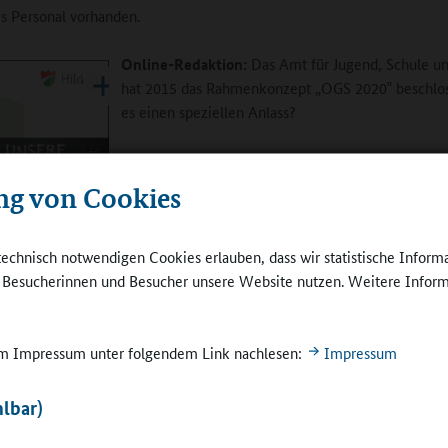
es Personal vorhanden.
Online-Redaktion:
Das Amt für Jugend, Schule un
hat 2015 das Rahmenkonzept „OGS 2020‟ beschlo
es einen speziellen Anlass?
Eichmann:
Das damals bestehende Rahmenkonzep
dem Jahr 2003 trug lange sehr gut, bedurfte aber n
ng von Cookies
irgendwann der Anpassung aufgrund der stark ges
Zahlen. Beispielsweise hatten wir anfangs festgeleg
der offene Ganztag keine Leitungsstelle benötigte
technisch notwendigen Cookies erlauben, dass wir statistische Inform
Gruppenzahlen waren so überschaubar, dass da inf
e Besucherinnen und Besucher unsere Website nutzen. Weitere Inform
Absprachen reichen sollten. Und es gab ja auch ke
ird die OGS in
Notwendigkeit der Absprache mit außerschulische
gebaut.
den
Inzwischen sind die OGS-Zahlen so gewachsen, da
 im Impressum unter folgendem Link nachlesen:
Impressum
ohne Koordination gar nicht mehr geht. Die Stadt g
n jede offene Ganztagsgrundschule zusätzliches Personal in Form eine
lbar)
oordinatoren-Stelle.