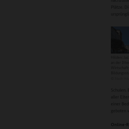
Plätze. D
ursprüngl
Hilden: Jaz
an der Itter
Wirtschaft
Bildungsst
©
Stadt Hil
Schulen. 
aller Elt
einer Bed
geboten w
Online-R