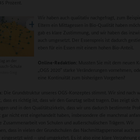
45 Prozent.
Wir haben auch qualitativ nachgefragt, zum Beispie
Eltern ein Mittagessen in Bio-Qualität haben möch
gab es klare Zustimmung, und wir haben das inzw
auch umgesetzt. Der Essenspreis ist dadurch gesti
eben für ein Essen mit einem hohen Bio-Anteil.
ag an der
Online-Redaktion:
Mussten Sie mit dem neuen K
usch-Schule
„OGS 2020‟ starke Veränderungen vornehmen, ode
nikes-Sieg
eine Kontinuität zum bisherigen Vorgehen?
n:
Die Grundstruktur unseres OGS-Konzeptes stimmt. Wir sind nach w
 dass es richtig ist, dass wir den Ganztag selbst tragen. Das zeigt sich
ngen und in den Qualitätszirkeln, dass wir uns dadurch bestimmte Pr
 gar nicht erst eingehandelt haben, insbesondere die manchmal anfa
e Zusammenarbeit von Schulen und außerschulischen Trägern. Wir
en, dass in vielen der Grundschulen das Nachmittagspersonal auch a
 eingesetzt wird – und umgekehrt. Es ist also eine klare Verzahnung d