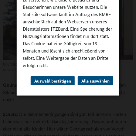
Besucherinnen unsere Website nutzen. Die
Statistik-Software läuft im Auftrag des BMBF
ausschließlich auf den Webservern unseres
Dienstleisters ITZBund. Eine Speicherung der
Nutzungsinformationen findet nur dort statt.
Das Cookie hat eine Gültigkeit von 13
Monaten und löscht sich anschließend von
selbst. Eine Weitergabe der Daten an Dritte
Grundschule Flessau
erfolgt nicht.
©
Stadt Osterburg
Auswahl bestätigen
Alle auswählen
Online-Redaktion:
Wie zufrieden sind Sie mit der derzeitigen
Bildungs- und Betreuungssituation, und wo hapert es vielleicht
noch?
Schulz:
Die Rahmenbedingungen sind gut. Mit unseren Horten
haben wir eine indirekte Ganztagsbetreuung. Davon profitieren
aber nicht alle Kinder. Hier wären Ganztagsschulen von Vorteil.
Probleme gibt es immer mal wieder zwischen den Leitern der