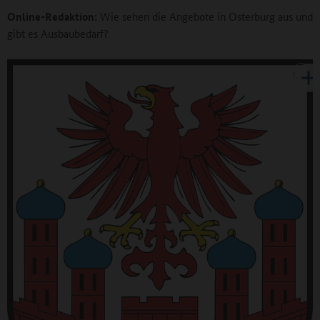
Online-Redaktion:
Wie sehen die Angebote in Osterburg aus und
gibt es Ausbaubedarf?