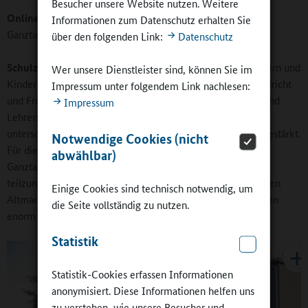
Besucher unsere Website nutzen. Weitere
Online-Redaktion:
Welchen Stellenwert würden Sie
Informationen zum Datenschutz erhalten Sie
Ganztagsschulen für Eltern und Kinder beimessen?
über den folgenden Link:
Datenschutz
Schulz:
Eine Ganztagsschule würde den Interessen von Eltern und
Wer unsere Dienstleister sind, können Sie im
Kinder sehr entgegenkommen. Durch die Einheit von Unterricht
Impressum unter folgendem Link nachlesen:
und Freizeit wird die Zusammenarbeit zwischen Schülern und
Impressum
Lehrern auf der einen Seite und zwischen den Schülern
unterschiedlicher sozialer Herkunft auf der anderen Seite gestärkt.
Notwendige Cookies (nicht
Für die Eltern bedeutet das Betreuungsangebot der
abwählbar)
Ganztagsschule eine größere Chance, am Erwerbsleben
teilzunehmen. Dies ist gerade bei uns in der dünn besiedelten
Einige Cookies sind technisch notwendig, um
Altmark mit den weiten Anfahrtswegen zu den Arbeitsstellen
die Seite vollständig zu nutzen.
enorm wichtig.
Statistik
Statistik-Cookies erfassen Informationen
anonymisiert. Diese Informationen helfen uns
zu verstehen, wie unsere Besucher und