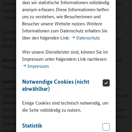
dass wir statistische Informationen vollständig
dieses aktuell mit verlängertem Angebotsrahmen. Viele Eltern
anonym erfassen. Diese Informationen helfen
wünschen sich darüber hinaus ein attraktives Angebot zur
uns zu verstehen, wie Besucherinnen und
Förderung ihrer Kinder am Nachmittag und auch in den Ferien.
Besucher unsere Website nutzen. Weitere
Informationen zum Datenschutz erhalten Sie
Zusammen erreichen Horte, Betreuende Grundschulen und
über den folgenden Link:
Datenschutz
Ganztagsschulen in Ludwigshafen derzeit etwas mehr als jedes
dritte Kind in dieser Altersstufe.
Wer unsere Dienstleister sind, können Sie im
Impressum unter folgendem Link nachlesen:
Online-Redaktion:
Wie zufrieden sind Sie mit der derzeitigen
Impressum
Bildungs- und Betreuungssituation?
Notwendige Cookies (nicht
Lohse:
Insgesamt ist die Bildungs- und Betreuungssituation in
abwählbar)
Ludwigshafen gut, und ich bin sehr zufrieden, dass es uns trotz
überaus angespannter Haushaltslage gelingt, ein umfassendes und
attraktives Angebot für die Familien, aber auch ein qualitativ
Einige Cookies sind technisch notwendig, um
hochwertiges Angebot für die Kinder vorzuhalten. Wir versuchen
die Seite vollständig zu nutzen.
bestmöglich den Bedürfnissen der Familien entgegenzukommen.
Sich verändernde Bedarfe erfordern auch zukünftig weitere
Statistik
Entwicklungen in der Bildungs- und Erziehungslandschaft. Wir