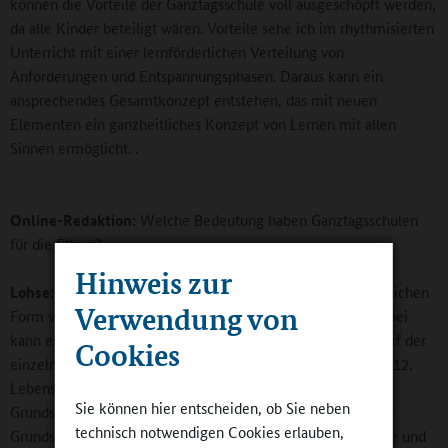
können die Vorteile der Ganztagsschule voll ausgeschöpft werden,
da alle Kinder beteiligt wären. Vorteile sehe ich im rhythmisierten
Unterricht mit einer lernförderlichen Verteilung von
Anforderungen und Entspannungsphasen. Daraus kann ein
ansprechendes Gesamtkonzept entstehen, das mit neuen
Elementen ein ganzheitliches Konzept von Lernen mit allen
Sinnen ermöglicht. .
Online-Redaktion:
Welche Bedeutung haben Ganztagsschulen
für die Eltern?
Hinweis zur
Lohse:
Für Eltern ist es wichtig, ihre Kinder in einer verlässlichen
Verwendung von
Form von Bildung und Erziehung gut betreut zu wissen. Dabei
kann es ganz unterschiedliche Formen geben, je nach Bedarf der
Cookies
einzelnen Familien. Die Nachfrage für Schulkinder bis zum 12.
Lebensjahr ist seit Jahren steigend, gerade auch im
Sie können hier entscheiden, ob Sie neben
Grundschulbereich. In Ludwigshafen gibt es bereits an jeder
technisch notwendigen Cookies erlauben,
Grundschule ein Angebot der sog. Betreuenden Grundschule und