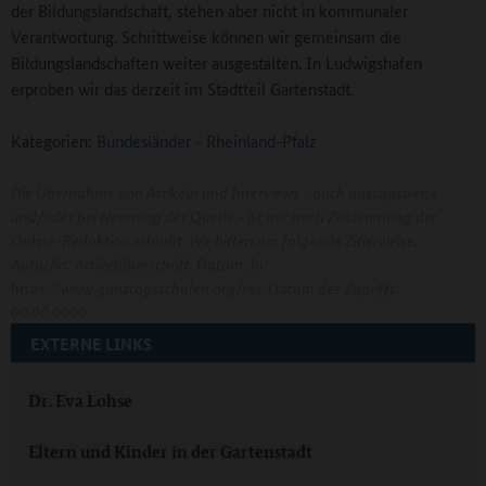
der Bildungslandschaft, stehen aber nicht in kommunaler
Verantwortung. Schrittweise können wir gemeinsam die
Bildungslandschaften weiter ausgestalten. In Ludwigshafen
erproben wir das derzeit im Stadtteil Gartenstadt.
Kategorien:
Bundesländer
-
Rheinland-Pfalz
Die Übernahme von Artikeln und Interviews - auch auszugsweise
und/oder bei Nennung der Quelle - ist nur nach Zustimmung der
Online-Redaktion erlaubt. Wir bitten um folgende Zitierweise:
Autor/in: Artikelüberschrift. Datum. In:
https://www.ganztagsschulen.org/xxx. Datum des Zugriffs:
00.00.0000
EXTERNE LINKS
Dr. Eva Lohse
Eltern und Kinder in der Gartenstadt