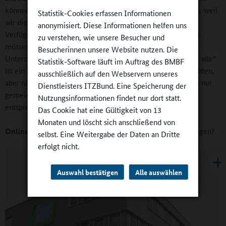
können diesen Bedarfen aber nur schrittweise nachkommen, weil
Statistik-Cookies erfassen Informationen
wir die Angebote in guter Qualität und im Rahmen der zur
anonymisiert. Diese Informationen helfen uns
Verfügung stehenden Haushaltsmittel umsetzen wollen und
zu verstehen, wie unsere Besucher und
müssen. Hier setzen wir auf das Verständnis und die
Besucherinnen unsere Website nutzen. Die
Unterstützung unserer Bürgerinnen und Bürger. „Bildung für alle“
Statistik-Software läuft im Auftrag des BMBF
ist ein hoher Anspruch, den wir immer besser einlösen möchten,
ausschließlich auf den Webservern unseres
aber nicht alles auf einmal schaffen können. Das gelingt uns nur
Dienstleisters ITZBund. Eine Speicherung der
gemeinsam mit den Schulen und in Kooperation mit den
Nutzungsinformationen findet nur dort statt.
entsprechenden Landesbehörden.
Das Cookie hat eine Gültigkeit von 13
Monaten und löscht sich anschließend von
Online-Redaktion:
Und wo sehen Sie noch Herausforderungen?
selbst. Eine Weitergabe der Daten an Dritte
erfolgt nicht.
Auswahl bestätigen
Alle auswählen