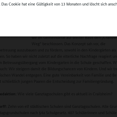
. Das Cookie hat eine Gültigkeit von 13 Monaten und löscht sich ansc
Bewersdorff:
Der Ausbau der Ganztagsangebote a
war für uns, wie gesagt, schon früh eine klare polit
Zielsetzung, sowohl im Gemeinderat als auch an de
 – ein
ischer Kraftakt“
der Stadtverwaltung waren wir uns einig. Und 200
altung Crailsheim
wir im Gemeinderat auf breiter Basis den „Crailsh
Weg“ beschlossen. Das Konzept sah vor, die
etreuung auszubauen und zu fördern, sowohl in den Kindergärten als 
en. So haben wir nicht zuletzt auf die elterliche Nachfrage reagiert u
n Betreuungsübergang vom Kindergarten in die Schule geschaffen. Wi
auch: Wir steigern damit die Bildungschancen von Kindern. Und wir t
schen Wandel entgegen. Eine gute Vereinbarkeit von Familie und Be
rt schließlich jungen Paaren die Entscheidung zur Familiengründung.
edaktion:
Wie viele Ganztagsschulen gibt es aktuell in Crailsheim?
rff:
Zehn von elf städtischen Schulen sind Ganztagsschulen. Alle Gru
tagsgrundschulen nach §4a Schulgesetz. 407 Schülerinnen und Schül