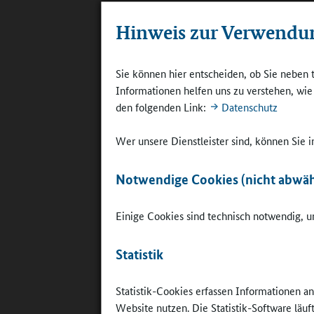
um den Sc
Hinweis zur Verwendu
Koordinie
ist gewähr
Sie können hier entscheiden, ob Sie neben 
Online-R
Informationen helfen uns zu verstehen, wi
den folgenden Link:
Datenschutz
Bewersdo
gebündelt
Wer unsere Dienstleister sind, können Sie
arbeitsre
praktisch
Notwendige Cookies (nicht abwäh
und die S
Crailshei
Erfahrung
Einige Cookies sind technisch notwendig, um
über unse
dem Stutt
Statistik
kleinen Sc
Statistik-Cookies erfassen Informationen a
Website nutzen. Die Statistik-Software läu