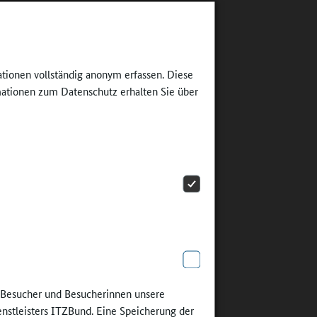
Vertretung
ationen vollständig anonym erfassen. Diese
ationen zum Datenschutz erhalten Sie über
Kräfte
d in
nz
Überblick
tadt
ktische
h bei uns
dt aus
elen
e Besucher und Besucherinnen unsere
imer
enstleisters ITZBund. Eine Speicherung der