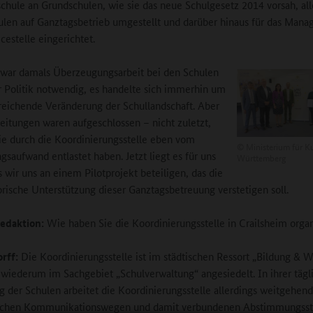
chule an Grundschulen, wie sie das neue Schulgesetz 2014 vorsah, all
len auf Ganztagsbetrieb umgestellt und darüber hinaus für das Man
cestelle eingerichtet.
 war damals Überzeugungsarbeit bei den Schulen
r Politik notwendig, es handelte sich immerhin um
reichende Veränderung der Schullandschaft. Aber
leitungen waren aufgeschlossen – nicht zuletzt,
sie durch die Koordinierungsstelle eben vom
©
Ministerium für K
gsaufwand entlastet haben. Jetzt liegt es für uns
Württemberg
s wir uns an einem Pilotprojekt beteiligen, das die
orische Unterstützung dieser Ganztagsbetreuung verstetigen soll.
edaktion:
Wie haben Sie die Koordinierungsstelle in Crailsheim organ
rff:
Die Koordinierungsstelle ist im städtischen Ressort „Bildung & W
 wiederum im Sachgebiet „Schulverwaltung“ angesiedelt. In ihrer tägl
g der Schulen arbeitet die Koordinierungsstelle allerdings weitgehend
ischen Kommunikationswegen und damit verbundenen Abstimmungsst