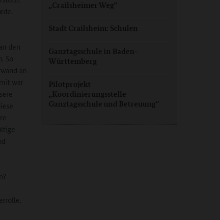
„Crailsheimer Weg“
rde.
Stadt Crailsheim: Schulen
an den
Ganztagsschule in Baden-
h. So
Württemberg
fwand an
amit war
Pilotprojekt
nsere
„Koordinierungsstelle
Ganztagsschule und Betreuung“
iese
re
ltige
nd
n?
rrolle.