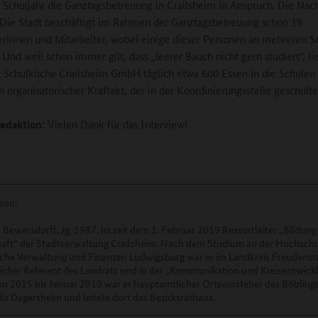
 Schuljahr die Ganztagsbetreuung in Crailsheim in Anspruch. Die Nach
 Die Stadt beschäftigt im Rahmen der Ganztagsbetreuung schon 19
erinnen und Mitarbeiter, wobei einige dieser Personen an mehreren S
. Und weil schon immer gilt, dass „leerer Bauch nicht gern studiert“, lie
e Schulküche Crailsheim GmbH täglich etwa 600 Essen in die Schulen
in organisatorischer Kraftakt, der in der Koordinierungsstelle geschulte
edaktion:
Vielen Dank für das Interview!
son:
Bewersdorff, Jg. 1987, ist seit dem 1. Februar 2019 Ressortleiter „Bildung
aft“ der Stadtverwaltung Crailsheim. Nach dem Studium an der Hochschu
iche Verwaltung und Finanzen Ludwigsburg war er im Landkreis Freudensta
icher Referent des Landrats und in der „Kommunikation und Kreisentwick
Von 2015 bis Januar 2019 war er hauptamtlicher Ortsvorsteher des Böbling
ils Dagersheim und leitete dort das Bezirksrathaus.