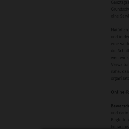
Ganztagss
Grundschu
eine Servi
Natürlich
und in de
eine weit
die Schul
weil wir 
Verwaltun
nahe, das
organisat
Online-R
Bewersdo
und darin
Begleitun
hierarch