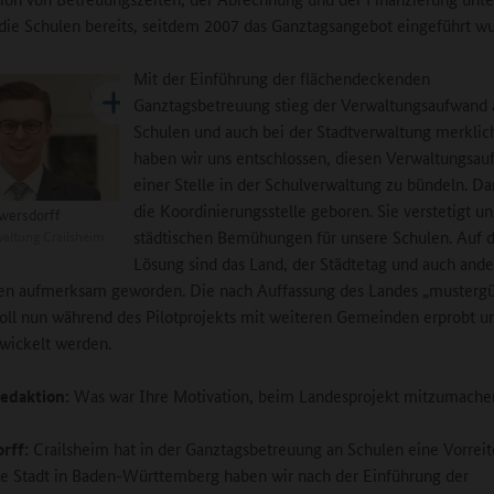
 die Schulen bereits, seitdem 2007 das Ganztagsangebot eingeführt wu
Mit der Einführung der flächendeckenden
Ganztagsbetreuung stieg der Verwaltungsaufwand 
Schulen und auch bei der Stadtverwaltung merklic
haben wir uns entschlossen, diesen Verwaltungsau
einer Stelle in der Schulverwaltung zu bündeln. D
die Koordinierungsstelle geboren. Sie verstetigt u
wersdorff
altung Crailsheim
städtischen Bemühungen für unsere Schulen. Auf d
Lösung sind das Land, der Städtetag und auch ande
 aufmerksam geworden. Die nach Auffassung des Landes „mustergü
oll nun während des Pilotprojekts mit weiteren Gemeinden erprobt u
wickelt werden.
edaktion:
Was war Ihre Motivation, beim Landesprojekt mitzumache
rff:
Crailsheim hat in der Ganztagsbetreuung an Schulen eine Vorreite
ge Stadt in Baden-Württemberg haben wir nach der Einführung der