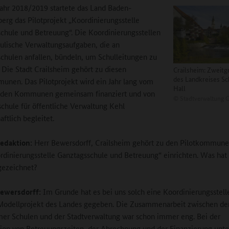
ahr 2018/2019 startete das Land Baden-
rg das Pilotprojekt „Koordinierungsstelle
chule und Betreuung“. Die Koordinierungsstellen
hulische Verwaltungsaufgaben, die an
chulen anfallen, bündeln, um Schulleitungen zu
. Die Stadt Crailsheim gehört zu diesen
Crailsheim: Zweitg
des Landkreises S
unen. Das Pilotprojekt wird ein Jahr lang vom
Hall
 den Kommunen gemeinsam finanziert und von
©
Stadtverwaltung C
chule für öffentliche Verwaltung Kehl
ftlich begleitet.
edaktion:
Herr Bewersdorff, Crailsheim gehört zu den Pilotkommune
rdinierungsstelle Ganztagsschule und Betreuung“ einrichten. Was hat 
gezeichnet?
ewersdorff:
Im Grunde hat es bei uns solch eine Koordinierungsstelle
Modellprojekt des Landes gegeben. Die Zusammenarbeit zwischen de
mer Schulen und der Stadtverwaltung war schon immer eng. Bei der
ion von Betreuungszeiten, der Abrechnung und der Finanzierung unte