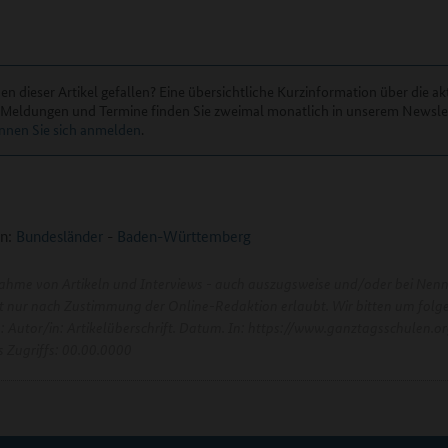
en dieser Artikel gefallen? Eine übersichtliche Kurzinformation über die ak
, Meldungen und Termine finden Sie zweimal monatlich in unserem Newslet
nnen Sie sich anmelden
.
n:
Bundesländer
-
Baden-Württemberg
ahme von Artikeln und Interviews - auch auszugsweise und/oder bei Nen
ist nur nach Zustimmung der Online-Redaktion erlaubt. Wir bitten um folg
e: Autor/in: Artikelüberschrift. Datum. In: https://www.ganztagsschulen.or
 Zugriffs: 00.00.0000