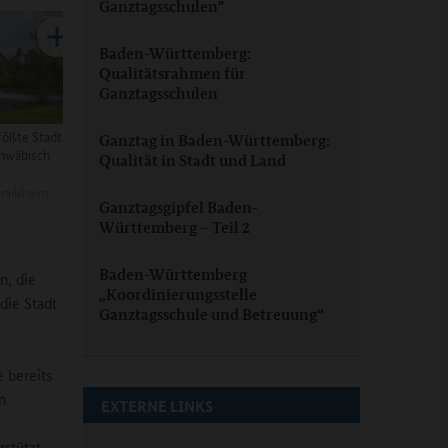
Ganztagsschulen"
Baden-Württemberg:
Qualitätsrahmen für
Ganztagsschulen
rößte Stadt
Ganztag in Baden-Württemberg:
chwäbisch
Qualität in Stadt und Land
railsheim
Ganztagsgipfel Baden-
Württemberg – Teil 2
Baden-Württemberg
n, die
„Koordinierungsstelle
die Stadt
Ganztagsschule und Betreuung“
 bereits
n
EXTERNE LINKS
rstützt