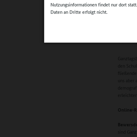
Nutzungsinformationen findet nur dort statt
Daten an Dritte erfolgt nicht.
„600 Essen
organisator
©
Stadtverw
Ganztagsb
den Schul
fließende
uns aber 
demografi
erleichte
Online-R
Bewersdo
sind Ganz