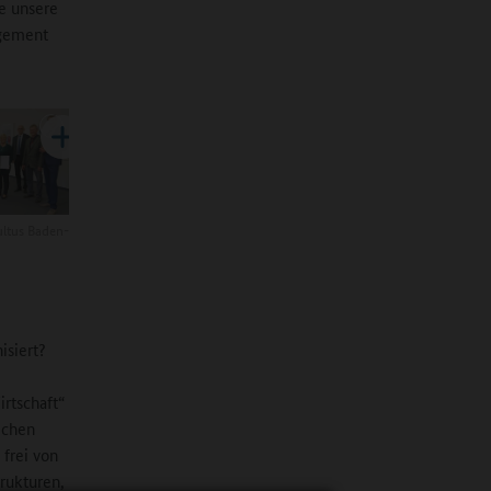
e unsere
agement
ultus Baden-
isiert?
irtschaft“
ichen
 frei von
rukturen,