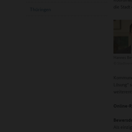
die Stadt
Thüringen
Hannes Be
©
Stadtverw
Kommunen
Lösung“ s
weiterent
Online-R
Bewersdo
Als einzi