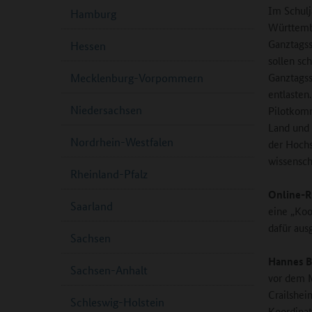
Im Schulj
Hamburg
Württembe
Ganztagss
Hessen
sollen sc
Ganztagss
Mecklenburg-Vorpommern
entlasten
Niedersachsen
Pilotkomm
Land und
Nordrhein-Westfalen
der Hochs
wissenscha
Rheinland-Pfalz
Online-R
Saarland
eine „Koo
dafür aus
Sachsen
Hannes B
Sachsen-Anhalt
vor dem 
Crailshei
Schleswig-Holstein
Koordinat