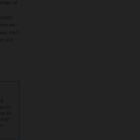
frage ist
chulen
fert die
 aus. Auch
rt wird.
 &
le für
dt als
lung“
er