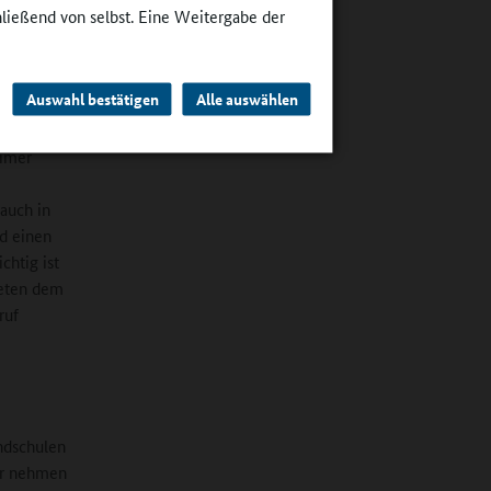
hließend von selbst. Eine Weitergabe der
n Schulen
ische
Auswahl bestätigen
Alle auswählen
r Spitze
7 haben
eimer
auch in
nd einen
chtig ist
reten dem
ruf
ndschulen
er nehmen