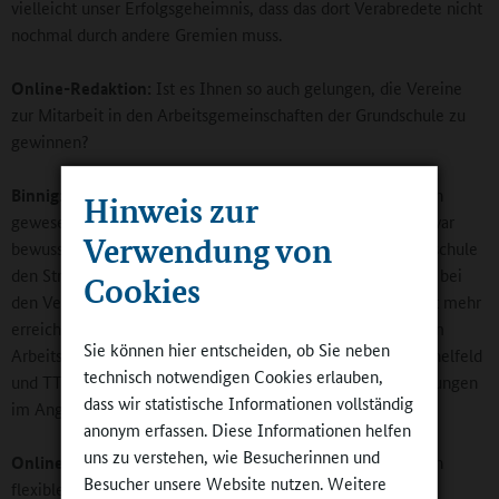
vielleicht unser Erfolgsgeheimnis, dass das dort Verabredete nicht
nochmal durch andere Gremien muss.
Online-Redaktion:
Ist es Ihnen so auch gelungen, die Vereine
zur Mitarbeit in den Arbeitsgemeinschaften der Grundschule zu
gewinnen?
Binnig:
Ich bin selbst lange Fußballtrainer im Jugendbereich
Hinweis zur
gewesen und kenne die Befindlichkeiten der Vereine. Mir war
Verwendung von
bewusst, dass wenn wir von staatlicher Seite eine Ganztagsschule
den Strukturen vor Ort gegenüberstellen, dass dann Ängste bei
Cookies
den Vereinen aufkommen würden, dass sie die Kinder nicht mehr
erreichen. Stattdessen haben wir es zusammen im Dialog im
Sie können hier entscheiden, ob Sie neben
Arbeitskreis geschafft, die Expertisen der Vereine TSV Michelfeld
technisch notwendigen Cookies erlauben,
und TTC Gnadental in die Schule einzubringen und Doppelungen
dass wir statistische Informationen vollständig
im Angebot zu vermeiden. So sind alle Seiten zufrieden.
anonym erfassen. Diese Informationen helfen
uns zu verstehen, wie Besucherinnen und
Online-Redaktion:
Sie sprachen von der „Ganztagsschule in
Besucher unsere Website nutzen. Weitere
flexibler Form“. Wie viel Flexibilität verbirgt sich dahinter?