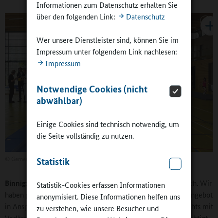
Informationen zum Datenschutz erhalten Sie
über den folgenden Link:
Datenschutz
Wer unsere Dienstleister sind, können Sie im
Impressum unter folgendem Link nachlesen:
Impressum
Notwendige Cookies (nicht
abwählbar)
Einige Cookies sind technisch notwendig, um
die Seite vollständig zu nutzen.
©
Gemeinde Michelfeld
Statistik
Binnig:
Die Angebote sind bei uns verbindlich und verlässlich. Wir
Statistik-Cookies erfassen Informationen
haben gesagt: Und wenn es nur eine Familie gibt, die das Angebot
anonymisiert. Diese Informationen helfen uns
in Anspruch nehmen will, dann bekommt sie das! Es hat nichts mit
zu verstehen, wie unsere Besucher und
Verlässlichkeit zu tun, wenn eine Familie die Betreuung benötigt