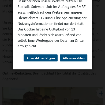
Besucherinnen unsere Website nutzen. Die
und diese dann nicht zustande kommt, weil es an vorgegebenen
Statistik-Software läuft im Auftrag des BMBF
Mindestgruppengrößen scheitert.
ausschließlich auf den Webservern unseres
Dienstleisters ITZBund. Eine Speicherung der
Unser Angebot ist für die Eltern frei wählbar und kombinierbar.
Nutzungsinformationen findet nur dort statt.
Sie können die Tage und die einzelnen Angebote wählen, an
Das Cookie hat eine Gültigkeit von 13
denen ihr Kind in die Betreuungsangebote, zum Mittagessen, in
Monaten und löscht sich anschließend von
die Hausaufgabenbetreuung oder in die AGs gehen soll. Es ist ein
selbst. Eine Weitergabe der Daten an Dritte
Rundum-sorglos-Paket für die Eltern, bei denen sie nur ihr
erfolgt nicht.
Kreuzchen bei den entsprechenden Angeboten setzen müssen. Im
Hintergrund bedeutet das für Rathaus und Schule einen hohen
Auswahl bestätigen
Alle auswählen
Verwaltungsaufwand, aber das ist es uns wert.
Online-Redaktion:
Beeinträchtigt Flexibilität die Qualität des
Angebots?