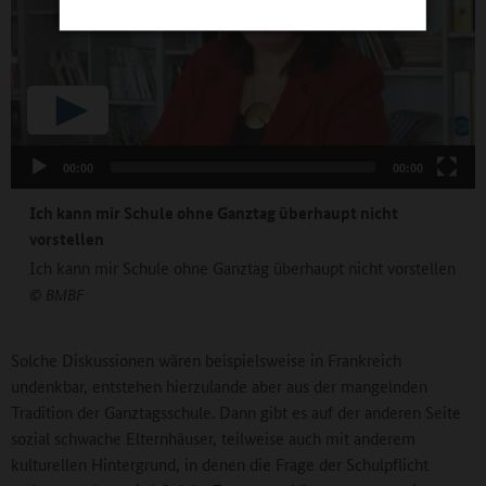
00:00
00:00
Ich kann mir Schule ohne Ganztag überhaupt nicht
vorstellen
Ich kann mir Schule ohne Ganztag überhaupt nicht vorstellen
© BMBF
Solche Diskussionen wären beispielsweise in Frankreich
undenkbar, entstehen hierzulande aber aus der mangelnden
Tradition der Ganztagsschule. Dann gibt es auf der anderen Seite
sozial schwache Elternhäuser, teilweise auch mit anderem
kulturellen Hintergrund, in denen die Frage der Schulpflicht