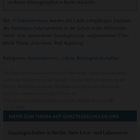
ist Rämer Bildungsstadtrat in Berlin-Neukölln.
Die
Videointerviews
wurden 2013 zum zehnjährigen Jubiläum
des Ganztagsschulprogramms in der Schule in der Köllnischen
Heide, einer gebundenen Ganztagsschule, aufgenommen (Film:
Marie Patzer, Interviews: Ralf Augsburg).
Kategorien:
Kooperationen
-
Lokale Bildungslandschaften
Die Übernahme von Artikeln und Interviews - auch auszugsweise
und/oder bei Nennung der Quelle - ist nur nach Zustimmung der
Online-Redaktion erlaubt. Wir bitten um folgende Zitierweise:
Autor/in: Artikelüberschrift. Datum. In:
https://www.ganztagsschulen.org/xxx. Datum des Zugriffs:
00.00.0000
MEHR ZUM THEMA AUF GANZTAGSSCHULEN.ORG
Ganztagsschulen in Berlin: Gute Lern- und Lebensorte