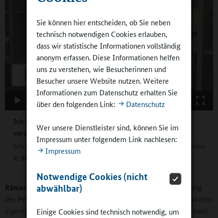
Sie können hier entscheiden, ob Sie neben
technisch notwendigen Cookies erlauben,
dass wir statistische Informationen vollständig
anonym erfassen. Diese Informationen helfen
uns zu verstehen, wie Besucherinnen und
Besucher unsere Website nutzen. Weitere
Informationen zum Datenschutz erhalten Sie
00:00
00:00
über den folgenden Link:
Datenschutz
Ich kann mir Schule ohne Ganztag überhaupt nicht
Wer unsere Dienstleister sind, können Sie im
vorstellen
Impressum unter folgendem Link nachlesen:
Ich kann mir Schule ohne Ganztag überhaupt nicht vorstellen
Impressum
© BMBF
Notwendige Cookies (nicht
abwählbar)
Rämer:
Wenn wir von Mittelplanung, Bauplanung, Feststellung
des Personalbedarfs, Genehmigungsverfahren des Senats und dem
eigentlichen Bau bis zum Einzug reden, dann können schon zwei
Einige Cookies sind technisch notwendig, um