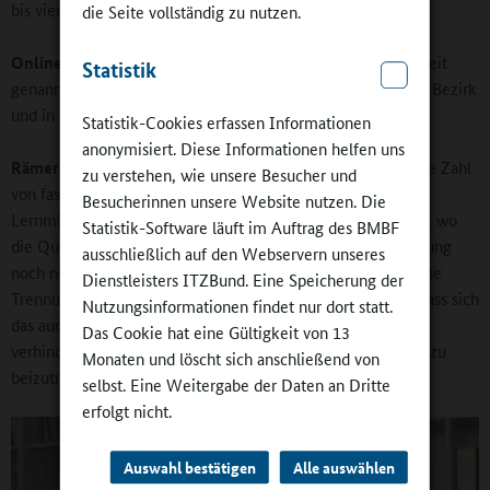
bis vier Jahre vergehen.
die Seite vollständig zu nutzen.
Online-Redaktion:
Ein Ziel, das Sie zu Beginn Ihrer Amtszeit
Statistik
genannt haben, ist die „bessere soziale Durchmischung“ im Bezirk
und in den Schulen. Wie weit sind Sie da gekommen?
Statistik-Cookies erfassen Informationen
anonymisiert. Diese Informationen helfen uns
Rämer:
Wir haben in manchen Grundschulen eine sehr hohe Zahl
zu verstehen, wie unsere Besucher und
von fast 95 Prozent Schülerinnen und Schülern, die von der
Besucherinnen unsere Website nutzen. Die
Lernmittelzuzahlung befreit sind. Und es gibt viele Schulen, wo
Statistik-Software läuft im Auftrag des BMBF
die Quote um die 80 Prozent liegt. Da ist die soziale Mischung
ausschließlich auf den Webservern unseres
noch nicht gesund. Denn wenn wir schon in den Schulen eine
Dienstleisters ITZBund. Eine Speicherung der
Trennung der sozialen Schichten haben, droht die Gefahr, dass sich
Nutzungsinformationen findet nur dort statt.
das auch weiter durch die Gesellschaft zieht. Das sollten wir
Das Cookie hat eine Gültigkeit von 13
verhindern, und die Ganztagsschule ist eine Möglichkeit, dazu
Monaten und löscht sich anschließend von
beizutragen, dass sich der soziale Status nicht vererbt.
selbst. Eine Weitergabe der Daten an Dritte
erfolgt nicht.
Auswahl bestätigen
Alle auswählen