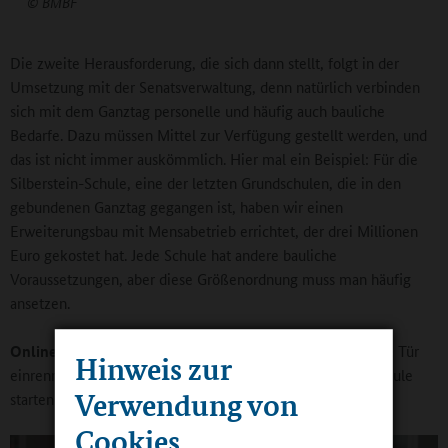
© BMBF
Die zweite Herausforderung, die sich dann stellt, folgt in der
Umsetzung mit der Senatsverwaltung, denn natürlich verbinden
sich mit dem Ganztag personelle und häufig auch bauliche
Bedarfe. Dazu müssen Mittel zur Verfügung gestellt werden, und
das ist nicht immer auskömmlich. Hier mal ein Beispiel: Für die
Silberstein-Schule, eine der letzten Grundschulen, die in den
gebundenen Ganztag gegangen ist, haben wir einen
Erweiterungsbau mit Mensabetrieb errichtet, der drei Millionen
Euro gekostet hat. Jede Schule hat andere bauliche
Voraussetzungen, aber diese Größenordnung muss man häufig
ansetzen.
Online-Redaktion:
Wenn eine Schule bei Ihnen die offene Tür
Hinweis zur
einrennt – wie lange dauert es dann, bis sie als Ganztagsschule
Verwendung von
starten kann?
Cookies