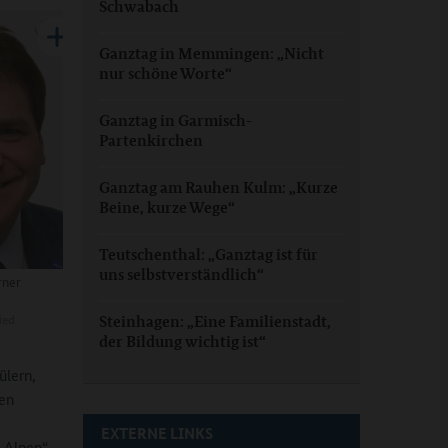
Schwabach
Ganztag in Memmingen: „Nicht
nur schöne Worte“
Ganztag in Garmisch-
Partenkirchen
Ganztag am Rauhen Kulm: „Kurze
Beine, kurze Wege“
Teutschenthal: „Ganztag ist für
uns selbstverständlich“
rner
ied
Steinhagen: „Eine Familienstadt,
der Bildung wichtig ist“
ülern,
hen
EXTERNE LINKS
n Alpen“