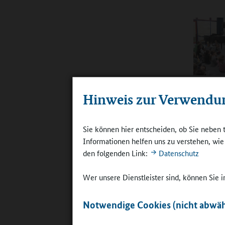
Vorlesetag
Bürgermeis
Hinweis zur Verwendu
©
Markt Di
Ganztagsa
Sie können hier entscheiden, ob Sie neben 
auf Ganzt
Informationen helfen uns zu verstehen, wi
läuft der
den folgenden Link:
Datenschutz
Das brauc
der Ganzt
Wer unsere Dienstleister sind, können Sie
Online-R
Notwendige Cookies (nicht abwäh
Schule?