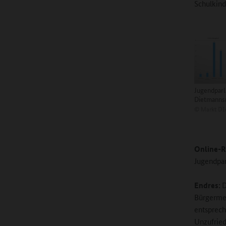
Schulkind
Jugendpar
Dietmanns
©
Markt DI
Online-R
Jugendpa
Endres:
D
Bürgermei
entsprech
Unzufried