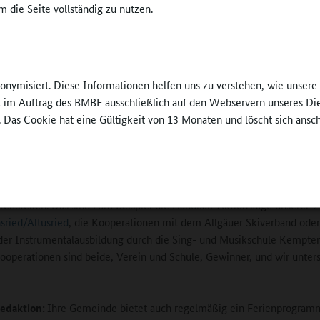
 die Seite vollständig zu nutzen.
ie Kooperation von Vereinen, Schule und
ist, das kann ich nur betonen, eine Voraussetzung
rfolgsmodells. In unserer Gemeinde gibt es viele
e Vereine. Wir als Gemeinde und ebenso die
nonymisiert. Diese Informationen helfen uns zu verstehen, wie unser
ssen und wollen sicherstellen, dass die oftmals
ft im Auftrag des BMBF ausschließlich auf den Webservern unseres Di
n Nachmittag beginnenden Vereinsangebote trotz
Ferienprogramm fü
Kinder und Jugendl
. Das Cookie hat eine Gültigkeit von 13 Monaten und löscht sich ansc
ags- und Mittagsbetreuung in der Schule weiter
©
Markt Dietmannsr
erden können. Auch unsere aktive
ialarbeit sorgt für viele Kooperationen.
 sind wir froh und dankbar, dass die Vereine auch gezielt Angebote f
reitstellen. Das sind zum Beispiel die Handball-Aktionstage unserer
ried/Altusried
, die Kooperationen mit dem Allgäuer Skiverband oder
er Instrumentalausbildung durch die Sing- und Musikschule Kempten
ooperationen sind beide, Verein und Schule, Gewinner, und wir unter
edaktion:
Ihre Gemeinde bietet auch regelmäßig ein Ferienprogram