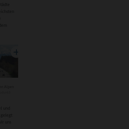
tädte
eichsten
e
 dem
en Alpen
lodur63
el und
 gelegt
wir uns