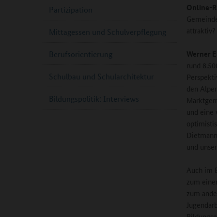
Online-R
Partizipation
Gemeinde 
attraktiv?
Mittagessen und Schulverpflegung
Werner E
Berufsorientierung
rund 8.50
Schulbau und Schularchitektur
Perspekti
den Alpen
Bildungspolitik: Interviews
Marktgeme
und eine 
optimisti
Dietmanns
und unser
Auch im B
zum einen
zum ander
Jugendarb
Bildungse