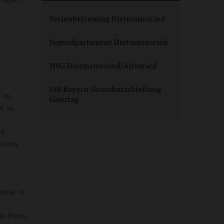
Ferienbetreuung Dietmannsried
Jugendparlament Dietmannsried
HSG Dietmannsried/Altusried
ISB Bayern Grundsatzabteilung
k im
Ganztag
t so.
ie
 einem
weise in
ste Form,