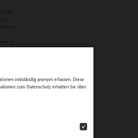
ist die
ales
 Jahren
uung in
g
ern
 offene
spruch
ationen vollständig anonym erfassen. Diese
au. Dazu
ationen zum Datenschutz erhalten Sie über
chule.
, auch in
t der