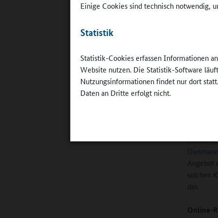
Einige Cookies sind technisch notwendig, um
Endres:
D
Gemeinde 
Statistik
unseres E
engagiert
Statistik-Cookies erfassen Informationen a
Schule mü
Website nutzen. Die Statistik-Software läu
am frühe
Nutzungsinformationen findet nur dort statt
der Ganzt
Daten an Dritte erfolgt nicht.
genutzt w
Jugendsoz
Umgekehrt
Schule be
Dietmanns
Angebot d
solchen K
das.
Online-R