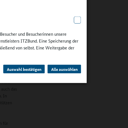
e Besucher und Besucherinnen unsere
enstleisters ITZBund. Eine Speicherung der
r fast 800
iche
hließend von selbst. Eine Weitergabe der
ied
Auswahl bestätigen
Alle auswählen
ür die
HSG
 auch das
. In
stützen
m für