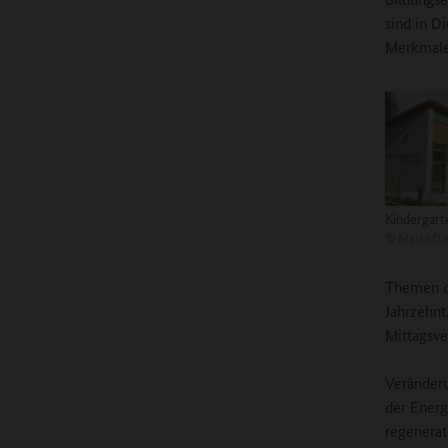
sind in D
Merkmale
Kindergarte
©
Markt Di
Themen de
Jahrzehnt
Mittagsve
Veränderu
der Energ
regenerat