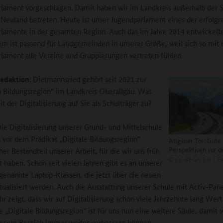
lament vorgeschlagen. Damit haben wir im Landkreis außerhalb der S
 Neuland betreten. Heute ist unser Jugendparlament eines der erfolgr
lamente in der gesamten Region. Auch das im Jahre 2014 entwickelt
m ist passend für Landgemeinden in unserer Größe, weil sich so mit
lament alle Vereine und Gruppierungen vertreten fühlen.
edaktion:
Dietmannsried gehört seit 2021 zur
n Bildungsregion“ im Landkreis Oberallgäu. Was
 der Digitalisierung auf Sie als Schulträger zu?
ie Digitalisierung unserer Grund- und Mittelschule
 vor dem Prädikat „Digitale Bildungsregion“
Allgäuer Tor: Gute
Perspektiven vor d
er Bestandteil unserer Arbeit, für die wir uns früh
©
CC BY-SA 3.0 / F
t haben. Schon seit vielen Jahren gibt es an unserer
genannte Laptop-Klassen, die jetzt über die neuen
tualisiert werden. Auch die Ausstattung unserer Schule mit Activ-Pan
hr zeigt, dass wir auf Digitalisierung schon viele Jahrzehnte lang Wert
e „Digitale Bildungsregion“ ist für uns nun eine weitere Säule, damit 
iesem Bereich immer weiter verbessern können.