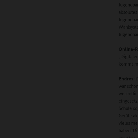
Jugendpar
absolutes
Jugendpar
Wahlsyste
Jugendpar
Online-R
„Digitale
kommt mit
Endres:
D
war schon
wesentlich
eingesetz
Schule so
Geräte ak
vieles me
haben. Di
auch in d