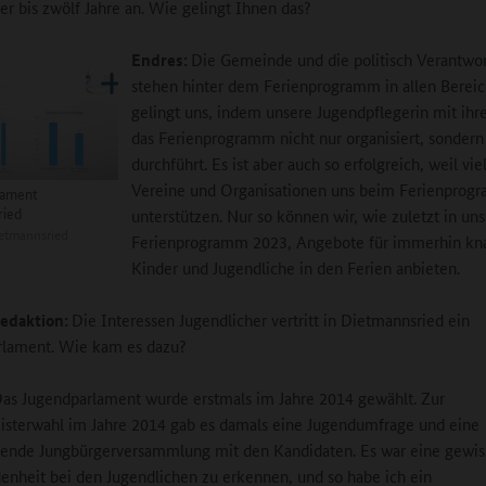
er bis zwölf Jahre an. Wie gelingt Ihnen das?
Endres:
Die Gemeinde und die politisch Verantwor
stehen hinter dem Ferienprogramm in allen Bereic
gelingt uns, indem unsere Jugendpflegerin mit i
das Ferienprogramm nicht nur organisiert, sondern
durchführt. Es ist aber auch so erfolgreich, weil vie
Vereine und Organisationen uns beim Ferienprog
lament
ried
unterstützen. Nur so können wir, wie zuletzt in u
etmannsried
Ferienprogramm 2023, Angebote für immerhin kn
Kinder und Jugendliche in den Ferien anbieten.
edaktion:
Die Interessen Jugendlicher vertritt in Dietmannsried ein
rlament. Wie kam es dazu?
as Jugendparlament wurde erstmals im Jahre 2014 gewählt. Zur
sterwahl im Jahre 2014 gab es damals eine Jugendumfrage und eine
ende Jungbürgerversammlung mit den Kandidaten. Es war eine gewis
enheit bei den Jugendlichen zu erkennen, und so habe ich ein