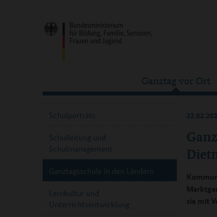
Ganztag vor Ort
Schulporträts
22.02.20
Ganz
Schulleitung und
Schulmanagement
Diet
Ganztagsschule in den Ländern
Kommune
Marktgem
Lernkultur und
sie mit 
Unterrichtsentwicklung