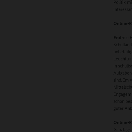
Politik m
interessan
Online-R
Endres:
E
Schulland
unbeteili
Leuchttur
in schuli
Aufgaben 
sind. Im 
Mittelsch
Engagemen
schon bes
guter Anb
Online-R
Ganztags