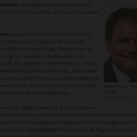
edaktion:
Herr Bürgermeister, was macht Ihre
im südlichsten Landkreis der Republik besonders
ndres:
Unser Markt Dietmannsried mit seinen
0 Einwohnern hat in vielerlei Hinsicht große
ven. Bereits in unserem Logo „Perspektiven vor
“ zeigt sich wohl das Selbstbewusstsein der
inde. Wir haben einen hohen Anteil an Familien
verhältnismäßig hohe Geburtenrate, schauen also
sch in die Zukunft. Wohnen und arbeiten gelingt in
ried dadurch, dass Einheimische am Ort bleiben
Bürgermeister We
Endres
e Gemeinde für Zuzug attraktiv ist.
©
Markt Dietmannsr
ereich der Bildung bieten wir gute Perspektiven –
 mit der Grund- und Mittelschule mit über 550 Schülerinnen und Sch
en mit fünf Kindertageseinrichtungen am Ort und einer gemeindlic
eit mit einer Jugendpflegerin. Hinzu kommt die Kooperation unserer
inrichtungen mit Vereinen und Organisationen. „Perspektiven vor de