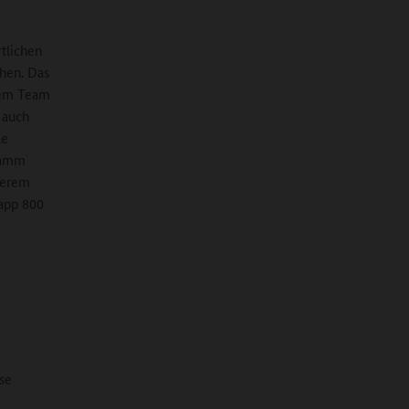
tlichen
hen. Das
hrem Team
 auch
le
ramm
nserem
app 800
se