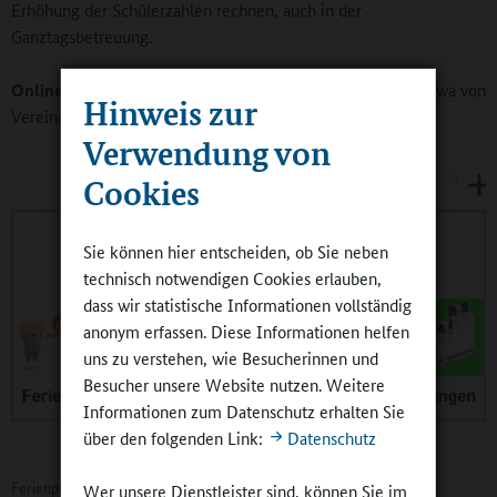
Erhöhung der Schülerzahlen rechnen, auch in der
Ganztagsbetreuung.
Online-Redaktion:
Welche Rolle spielt die Kooperation, etwa von
Hinweis zur
Vereinen mit der Schule?
Verwendung von
Cookies
Sie können hier entscheiden, ob Sie neben
technisch notwendigen Cookies erlauben,
dass wir statistische Informationen vollständig
anonym erfassen. Diese Informationen helfen
uns zu verstehen, wie Besucherinnen und
Besucher unsere Website nutzen. Weitere
Informationen zum Datenschutz erhalten Sie
über den folgenden Link:
Datenschutz
Ferienprogramm für fast 800 Kinder und Jugendliche
Wer unsere Dienstleister sind, können Sie im