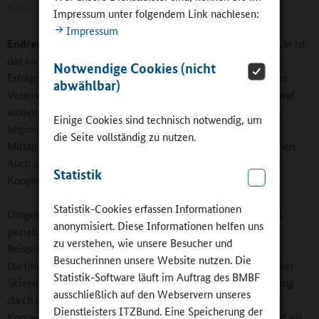
©
Markt Dietmannsried
Impressum unter folgendem Link nachlesen:
Impressum
Endres:
Die Kooperation von Vereinen, Schule und Gemeinde ist,
das kann ich nur betonen, eine Voraussetzung unseres
Notwendige Cookies (nicht
Erfolgsmodells. In unserer Gemeinde gibt es viele engagierte
abwählbar)
Vereine. Wir als Gemeinde und ebenso die Schule müssen und
wollen sicherstellen, dass die oftmals am frühen Nachmittag
Einige Cookies sind technisch notwendig, um
beginnenden Vereinsangebote trotz der Ganztags- und
die Seite vollständig zu nutzen.
Mittagsbetreuung in der Schule weiter genutzt werden können.
Auch unsere aktive Jugendsozialarbeit sorgt für viele
Statistik
Kooperationen.
Statistik-Cookies erfassen Informationen
Umgekehrt sind wir froh und dankbar, dass die Vereine auch
anonymisiert. Diese Informationen helfen uns
gezielt Angebote für die Schule bereitstellen. Das sind zum
zu verstehen, wie unsere Besucher und
Beispiel die Handball-Aktionstage unserer
HSG
Besucherinnen unsere Website nutzen. Die
Dietmannsried/Altusried
, die Kooperationen mit dem Allgäuer
Statistik-Software läuft im Auftrag des BMBF
Skiverband oder auch das Angebot der Instrumentalausbildung
ausschließlich auf den Webservern unseres
durch die Sing- und Musikschule Kempten. In solchen
Dienstleisters ITZBund. Eine Speicherung der
Kooperationen sind beide, Verein und Schule, Gewinner, und wir