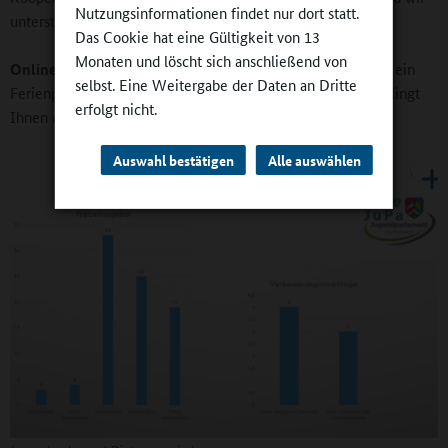
Nutzungsinformationen findet nur dort statt.
unterstützen das.
Das Cookie hat eine Gültigkeit von 13
Monaten und löscht sich anschließend von
Online-Redaktion:
Ihre Gemeinde bietet auch regelmäßig ein
selbst. Eine Weitergabe der Daten an Dritte
Ferienprogramm für Schulkinder bis zwölf Jahre an. Wie gelingt
erfolgt nicht.
Ihnen das?
Auswahl bestätigen
Alle auswählen