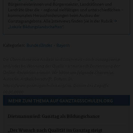
Bürgermeisterinnen und Bürgermeister, Landrätinnen und
Landräte über die – regional vielfältigen und unterschiedlichen –
kommunalen Herausforderungen beim Ausbau der
Ganztagsangebote. Alle Interviews finden Sie in der Rubrik
„Lokale Bildungslandschaften“
.
Kategorien:
Bundesländer
-
Bayern
Die Übernahme von Artikeln und Interviews - auch auszugsweise
und/oder bei Nennung der Quelle - ist nur nach Zustimmung der
Online-Redaktion erlaubt. Wir bitten um folgende Zitierweise:
Autor/in: Artikelüberschrift. Datum. In:
https://www.ganztagsschulen.org/xxx. Datum des Zugriffs:
00.00.0000
MEHR ZUM THEMA AUF GANZTAGSSCHULEN.ORG
Dietmannsried: Ganztag als Bildungschance
„Der Wunsch nach Qualität im Ganztag steigt