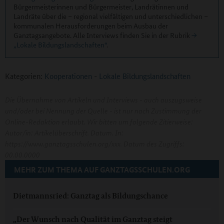
Bürgermeisterinnen und Bürgermeister, Landrätinnen und
Landräte über die – regional vielfältigen und unterschiedlichen –
kommunalen Herausforderungen beim Ausbau der
Ganztagsangebote. Alle Interviews finden Sie in der Rubrik
„Lokale Bildungslandschaften“
.
Kategorien:
Kooperationen
-
Lokale Bildungslandschaften
Die Übernahme von Artikeln und Interviews - auch auszugsweise
und/oder bei Nennung der Quelle - ist nur nach Zustimmung der
Online-Redaktion erlaubt. Wir bitten um folgende Zitierweise:
Autor/in: Artikelüberschrift. Datum. In:
https://www.ganztagsschulen.org/xxx. Datum des Zugriffs:
00.00.0000
MEHR ZUM THEMA AUF GANZTAGSSCHULEN.ORG
Dietmannsried: Ganztag als Bildungschance
„Der Wunsch nach Qualität im Ganztag steigt