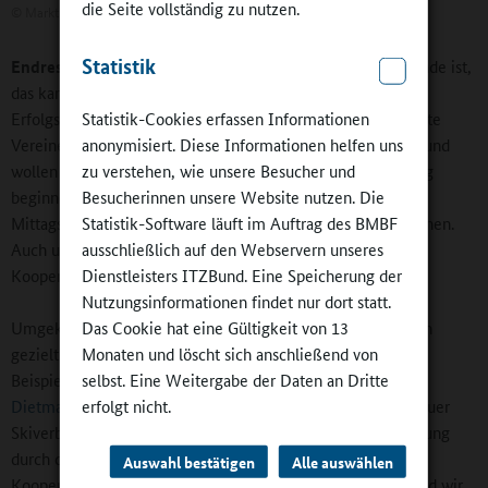
die Seite vollständig zu nutzen.
©
Markt Dietmannsried
Statistik
Endres:
Die Kooperation von Vereinen, Schule und Gemeinde ist,
das kann ich nur betonen, eine Voraussetzung unseres
Erfolgsmodells. In unserer Gemeinde gibt es viele engagierte
Statistik-Cookies erfassen Informationen
Vereine. Wir als Gemeinde und ebenso die Schule müssen und
anonymisiert. Diese Informationen helfen uns
wollen sicherstellen, dass die oftmals am frühen Nachmittag
zu verstehen, wie unsere Besucher und
beginnenden Vereinsangebote trotz der Ganztags- und
Besucherinnen unsere Website nutzen. Die
Mittagsbetreuung in der Schule weiter genutzt werden können.
Statistik-Software läuft im Auftrag des BMBF
Auch unsere aktive Jugendsozialarbeit sorgt für viele
ausschließlich auf den Webservern unseres
Kooperationen.
Dienstleisters ITZBund. Eine Speicherung der
Nutzungsinformationen findet nur dort statt.
Umgekehrt sind wir froh und dankbar, dass die Vereine auch
Das Cookie hat eine Gültigkeit von 13
gezielt Angebote für die Schule bereitstellen. Das sind zum
Monaten und löscht sich anschließend von
Beispiel die Handball-Aktionstage unserer
HSG
selbst. Eine Weitergabe der Daten an Dritte
Dietmannsried/Altusried
, die Kooperationen mit dem Allgäuer
erfolgt nicht.
Skiverband oder auch das Angebot der Instrumentalausbildung
durch die Sing- und Musikschule Kempten. In solchen
Auswahl bestätigen
Alle auswählen
Kooperationen sind beide, Verein und Schule, Gewinner, und wir