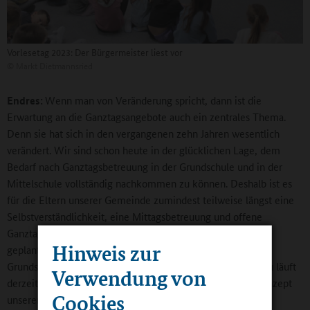
Vorlesetag 2023: Der Bürgermeister liest vor
©
Markt Dietmannsried
Endres:
Wenn man von Veränderung spricht, dann ist die
Erwartung an die Ganztagsangebote auch ein zentrales Thema.
Denn sie hat sich in den vergangenen zehn Jahren wesentlich
verändert. Wir sind schon heute in der glücklichen Lage, dem
Bedarf nach Ganztagsbetreuung in der Grundschule und in der
Mittelschule vollständig nachkommen zu können. Deshalb ist es
für die Eltern unserer Gemeinde zumindest teilweise längst eine
Selbstverständlichkeit, eine Mittagsbetreuung und offene
Ganztagsangebote für ihre Kinder zu bekommen. Auch den
Hinweis zur
geplanten Rechtsanspruch auf Ganztagsbetreuung für
Grundschulkinder ab 2026 beobachten wir sehr genau. Dazu läuft
Verwendung von
derzeit eine Machbarkeitsstudie zum zukünftigen Raumkonzept
Cookies
unserer Schule. Das brauchen wir schon, weil wir mit einer