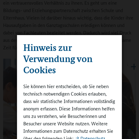
ein vertrauensvolles Verhältnis zu ihnen. Es geht um eine
Bildungs- und Erziehungspartnerschaft zwischen Schule und
Elternhaus. Vielen ist darüber hinaus wichtig, dass die Kinder ihre
Hausaufgaben in den Ganztagsschulen erledigen können und
dabei von Fachleuten begleitet werden. Dadurch wird viel Druck
aus den Familien genommen. Und sie finden mehr gemeinsame
Hinweis zur
Zeit für andere Dinge.
Verwendung von
Cookies
Sie können hier entscheiden, ob Sie neben
technisch notwendigen Cookies erlauben,
dass wir statistische Informationen vollständig
anonym erfassen. Diese Informationen helfen
uns zu verstehen, wie Besucherinnen und
Besucher unsere Website nutzen. Weitere
Informationen zum Datenschutz erhalten Sie
über den folgenden Link:
Datenschutz