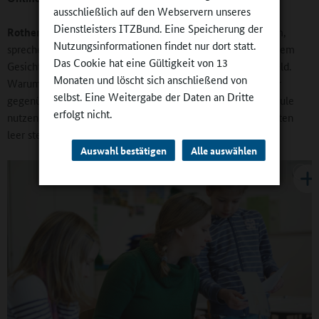
ausschließlich auf den Webservern unseres
Dienstleisters ITZBund. Eine Speicherung der
Rothenbacher:
Wir schauen uns im Umfeld der Schulen um,
Nutzungsinformationen findet nur dort statt.
sprechen mit potenziellen Partnern – auch übrigens unter dem
Das Cookie hat eine Gültigkeit von 13
Gesichtspunkt der Einbindung der Schulen ins soziale Umfeld.
Monaten und löscht sich anschließend von
Warum sollen wir beispielsweise das Gemeindehaus auf der
selbst. Eine Weitergabe der Daten an Dritte
gegenüberliegenden Straßenseite nicht für die Ganztagsschule
erfolgt nicht.
nutzen, wenn dieses zu bestimmten und kalkulierbaren Zeiten
leer steht.
Auswahl bestätigen
Alle auswählen