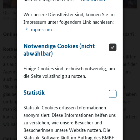
Qualifiziertes Personal steht „ganz oben auf der Agenda“
Wer unsere Dienstleister sind, können Sie im
©
Britta Hüning
Impressum unter folgendem Link nachlesen:
Impressum
Online-Redaktion:
Wo sehen Sie den größten Handlungsbedarf?
Notwendige Cookies (nicht
Rothenbacher:
Natürlich steht auch bei uns die Frage nach
abwählbar)
ausreichend qualifizierten Fachkräften sowohl bei den Lehrkräften
als auch dem gesamten pädagogischen Personal ganz oben auf der
Einige Cookies sind technisch notwendig, um
Agenda. Aber mit Blick auf den Ganztagsausbau müssen wir uns
die Seite vollständig zu nutzen.
auch verstärkt damit auseinandersetzen, entsprechende
Räumlichkeiten zur Verfügung zu stellen. Es ist illusorisch zu
Statistik
glauben, alle Schulen könnten neu gebaut werden. Aber wir haben
umfangreiche Sanierungen angestoßen und schauen dabei, wie
Statistik-Cookies erfassen Informationen
man Räume eventuell noch effektiver und vielseitiger nutzen
anonymisiert. Diese Informationen helfen uns
kann, sprich Klassenzimmer auch umfunktioniert. Zugleich suchen
zu verstehen, wie unsere Besucher und
wir nach kreativen Lösungen.
Besucherinnen unsere Website nutzen. Die
Statistik-Software läuft im Auftrag des BMBF
Online-Redaktion:
Die wie aussehen könnten?