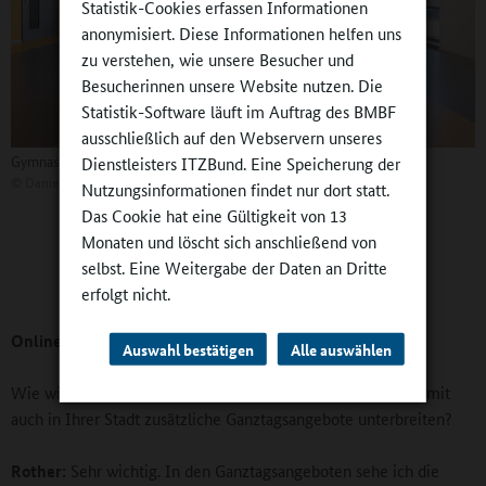
Statistik-Cookies erfassen Informationen
anonymisiert. Diese Informationen helfen uns
zu verstehen, wie unsere Besucher und
Besucherinnen unsere Website nutzen. Die
Statistik-Software läuft im Auftrag des BMBF
ausschließlich auf den Webservern unseres
Gymnasium Wilsdruff: „Naturwissenschaft trifft Kunst“
Dienstleisters ITZBund. Eine Speicherung der
©
Daniel Quint
Nutzungsinformationen findet nur dort statt.
Das Cookie hat eine Gültigkeit von 13
Monaten und löscht sich anschließend von
selbst. Eine Weitergabe der Daten an Dritte
erfolgt nicht.
Online-Redaktion:
Auswahl bestätigen
Alle auswählen
Wie wichtig finden Sie, dass alle Schulen in Sachsen und damit
auch in Ihrer Stadt zusätzliche Ganztagsangebote unterbreiten?
Rother:
Sehr wichtig. In den Ganztagsangeboten sehe ich die