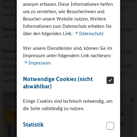
anonym erfassen. Diese Informationen helfen
Beispiel in unseren zahlreichen Vereinen zu engagieren. Das ist
uns zu verstehen, wie Besucherinnen und
uns auch sehr wichtig.
Besucher unsere Website nutzen. Weitere
Informationen zum Datenschutz erhalten Sie
Online-Redaktion:
Wie viele Schülerinnen und Schüler besuchen
über den folgenden Link:
Datenschutz
die Wilsdruffer Schulen?
Wer unsere Dienstleister sind, können Sie im
Rother:
Insgesamt sind es aktuell 1.597 Schülerinnen und Schüler.
Impressum unter folgendem Link nachlesen:
Sie verteilen sich auf die Grundschule Grumbach (100), die
Impressum
Grundschule Oberhermsdorf (226), die Grundschule Mohorn (127),
die Grundschule Wilsdruff (321), die Oberschule Wilsdruff (487)
Notwendige Cookies (nicht
und das Gymnasium Wilsdruff (336).
abwählbar)
Einige Cookies sind technisch notwendig, um
die Seite vollständig zu nutzen.
Statistik