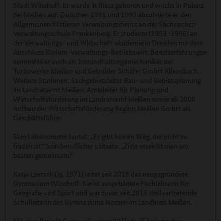
Stadt Wilsdruff. Er wurde in Riesa geboren und wuchs in Polenz
bei Meißen auf. Zwischen 1991 und 1993 absolvierte er den
Allgemeinen Mittleren Verwaltungsdienst an der Sächsischen
Verwaltungsschule Frankenberg. Er studierte (1993–1996) an
der Verwaltungs- und Wirtschaft-akademie in Dresden mit dem
Abschluss Diplom-Verwaltungs-Betriebswirt. Berufserfahrungen
sammelte er auch als Instandhaltungsmechaniker bei
Turbowerke Meißen und Gebrüder Schäfer GmbH Allensbach.
Weitere Stationen: Sachgebietsleiter Bau- und Gebietsplanung
im Landratsamt Meißen, Amtsleiter für Planung und
Wirtschaftsförderung im Landratsamt Meißen sowie ab 2000
Aufbau der Wirtschaftsförderung Region Meißen GmbH als
Geschäftsführer.
Sein Lebensmotto lautet: „Es gibt keinen Weg, der nicht zu
finden ist.“ Sein beruflicher Leitsatz: „Ziele erreicht man am
besten gemeinsam.“
Katja Laetsch (Jg. 1971) leitet seit 2018 das neugegründete
Gymnasium Wilsdruff. Sie ist ausgebildete Fachlehrerin für
Geografie und Sport und war zuvor seit 2015 stellvertretende
Schulleiterin des Gymnasiums Nossen im Landkreis Meißen.
Mit dem Projekt CampusCreators*Wilsdruff belegte das