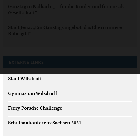
Ganztag in Nalbach: „… für die Kinder und für uns als
Gesellschaft“
Stadt Jena: „Ein Ganztagsangebot, das Eltern innere
Ruhe gibt“
EXTERNE LINKS
Stadt Wilsdruff
Gymnasium Wilsdruff
Ferry Porsche Challenge
Schulbaukonferenz Sachsen 2021