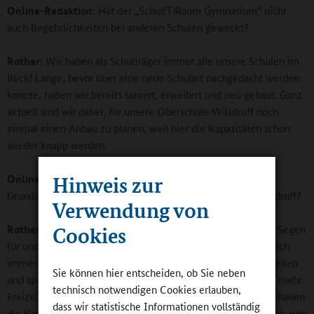
Online-Redaktion:
Hat der „Schul(T)Raum Gymnasium“ nicht
auch Begehrlichkeiten bei anderen Schulen geweckt?
Rother:
Wir haben als Schulträger immer alle unsere Schulen im
Blick! Lange, bevor über eine neue Schulart nachgedacht werden
konnte, haben wir bereits saniert, erweitert und neu gebaut. Ganz
aktuell sind wir dabei, für unsere Oberschule Wilsdruff noch
einmal einen Anbau zu planen, weil hier die Kapazitäten schon
wieder knapp werden.
Hinweis zur
Online-Redaktion:
Welche Bedeutung haben die vier
Grundschulen, die Oberschule und das Gymnasium für Wilsdruff?
Verwendung von
Cookies
Rother:
Alle Schularten ortsnah anbieten zu können, ist ein Segen
für unsere Stadt. Mit einer guten Schule vor Ort verbinden sich
immer auch viele Projekte und Freizeitaktivitäten im kulturellen
Sie können hier entscheiden, ob Sie neben
und sportlichen Bereich. Und wenn ihnen fast zwei Stunden mehr
technisch notwendigen Cookies erlauben,
Freizeit am Tag durch kürzere Wege zur Verfügung stehen, haben
dass wir statistische Informationen vollständig
die Kinder und Jugendlichen auch bessere Möglichkeiten sich zum