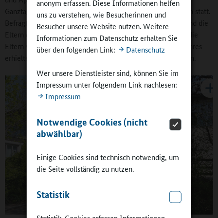
anonym erfassen. Diese Informationen helfen
Ganztagsschule an der Grundschule und in den Kindergärten statt.
uns zu verstehen, wie Besucherinnen und
Befragt wurden die Eltern der Grundschulklassen 1 und 2 und die
Besucher unsere Website nutzen. Weitere
Eltern der Kindergartenkinder ab dem 3. Lebensjahr. Auch die
Informationen zum Datenschutz erhalten Sie
Eltern von Kindern bis zur Vollendung des dritten Lebensjahres
über den folgenden Link:
Datenschutz
erhielten die Möglichkeit, sich an der Umfrage zu beteiligen.
Wer unsere Dienstleister sind, können Sie im
Impressum unter folgendem Link nachlesen:
Impressum
Notwendige Cookies (nicht
abwählbar)
Einige Cookies sind technisch notwendig, um
die Seite vollständig zu nutzen.
Statistik
Statistik-Cookies erfassen Informationen