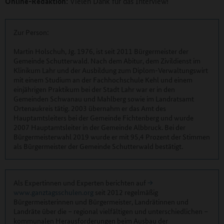
Online-Redaktion:
Vielen Dank für das Interview!
Zur Person:
Martin Holschuh, Jg. 1976, ist seit 2011 Bürgermeister der
Gemeinde Schutterwald. Nach dem Abitur, dem Zivildienst im
Klinikum Lahr und der Ausbildung zum Diplom-Verwaltungswirt
mit einem Studium an der Fachhochschule Kehl und einem
einjährigen Praktikum bei der Stadt Lahr war er in den
Gemeinden Schwanau und Mahlberg sowie im Landratsamt
Ortenaukreis tätig. 2003 übernahm er das Amt des
Hauptamtsleiters bei der Gemeinde Fichtenberg und wurde
2007 Hauptamtsleiter in der Gemeinde Albbruck. Bei der
Bürgermeisterwahl 2019 wurde er mit 95,4 Prozent der Stimmen
als Bürgermeister der Gemeinde Schutterwald bestätigt.
Als Expertinnen und Experten berichten auf
www.ganztagsschulen.org
seit 2012 regelmäßig
Bürgermeisterinnen und Bürgermeister, Landrätinnen und
Landräte über die – regional vielfältigen und unterschiedlichen –
kommunalen Herausforderungen beim Ausbau der