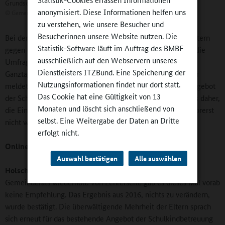
Grundschule Langhurst: Außenstelle der Mörburgschule.
anonymisiert. Diese Informationen helfen uns
©
Gemeinde Schutterwald
zu verstehen, wie unsere Besucher und
Besucherinnen unsere Website nutzen. Die
Bei der Umfrage sprach sich eine deutliche Mehrheit der Eltern
Statistik-Software läuft im Auftrag des BMBF
gegen die Einführung der Ganztagsschule aus. Zwar zeigte die
ausschließlich auf den Webservern unseres
Umfrage, dass es Eltern gibt, die sich die Einführung einer
Dienstleisters ITZBund. Eine Speicherung der
Ganztagsschule wünschen, die überwiegende Mehrheit aber
Nutzungsinformationen findet nur dort statt.
meldete eine hohe Zufriedenheit mit dem bestehenden Angebot
Das Cookie hat eine Gültigkeit von 13
der Schulkindbetreuung zurück. Der Gemeinderat beschloss daher,
Monaten und löscht sich anschließend von
die Einführung der Ganztagsschule im Grundschulbereich vorerst
selbst. Eine Weitergabe der Daten an Dritte
nicht weiterzuverfolgen.
erfolgt nicht.
Online-Redaktion:
Sie sagen: vorerst?
Auswahl bestätigen
Alle auswählen
Holschuh:
2019 wurde die Umfrage auf Wunsch des
Gemeinderats wiederholt. Von Lehrerseite gab es dieses Mal vorab
keine Empfehlung. Das Ergebnis aus 2016, nichts zu verändern,
wurde bestätigt. Die überwältigende Mehrheit der Eltern sprach
sich erneut für das bestehende Angebot der Schulkindbetreuung