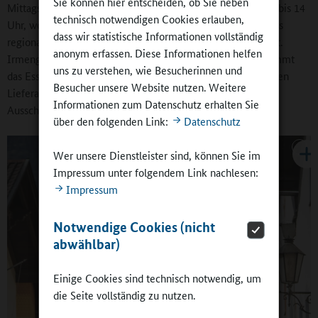
Sie können hier entscheiden, ob Sie neben
Mittagsbetreuung für Grundschülerinnen und Grundschüler bis 14
technisch notwendigen Cookies erlauben,
Uhr, wo es ein Mittagessen gibt. Dort achten wir darauf, dass
dass wir statistische Informationen vollständig
regional und abwechslungsreich gekocht wird. Bis auf das St.
anonym erfassen. Diese Informationen helfen
Irmengard-Gymnasium, wo noch vor Ort gekocht wird, kommt
uns zu verstehen, wie Besucherinnen und
das Essen überall von Caterern. Jede Schule hat ihren eigenen
Besucher unsere Website nutzen. Weitere
Lieferanten. Der Standard ist dabei hoch, was wir durch die
Informationen zum Datenschutz erhalten Sie
Ausschreibungen sicherstellen.
über den folgenden Link:
Datenschutz
Wer unsere Dienstleister sind, können Sie im
Impressum unter folgendem Link nachlesen:
Impressum
Notwendige Cookies (nicht
abwählbar)
Einige Cookies sind technisch notwendig, um
die Seite vollständig zu nutzen.