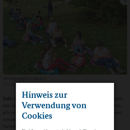
„Bildungsregion in Bayern“
©
Grundschule Garmisch-Partenkirchen an der Burgstraße
Hinweis zur
Zolk:
Das klassische Modell, wie ich es auch noch gekannt habe,
Verwendung von
dass die Mutter zu Hause am Nachmittag auf die Kinder wartet,
gibt es fast gar nicht mehr. Das können wir nicht ignorieren und
Cookies
müssen Betreuungsmöglichkeiten schaffen. In Garmisch-
Partenkirchen gibt es alle bayerischen Spielarten: die reine