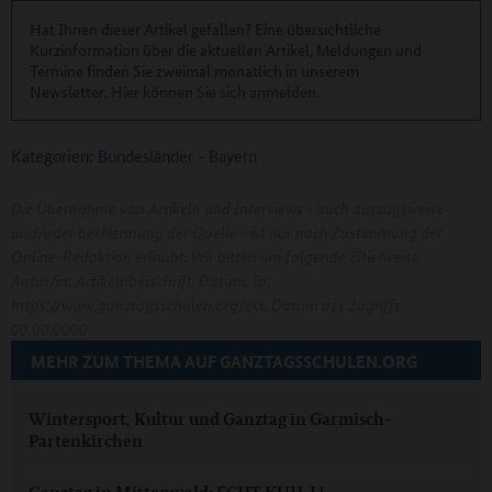
Hat Ihnen dieser Artikel gefallen? Eine übersichtliche
Kurzinformation über die aktuellen Artikel, Meldungen und
Termine finden Sie zweimal monatlich in unserem
Newsletter.
Hier können Sie sich anmelden
.
Kategorien:
Bundesländer
-
Bayern
Die Übernahme von Artikeln und Interviews - auch auszugsweise
und/oder bei Nennung der Quelle - ist nur nach Zustimmung der
Online-Redaktion erlaubt. Wir bitten um folgende Zitierweise:
Autor/in: Artikelüberschrift. Datum. In:
https://www.ganztagsschulen.org/xxx. Datum des Zugriffs:
00.00.0000
MEHR ZUM THEMA AUF GANZTAGSSCHULEN.ORG
Wintersport, Kultur und Ganztag in Garmisch-
Partenkirchen