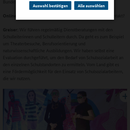
Bundesagentur für Arbeit.
Auswahl bestätigen
Alle auswählen
Online-Redaktion:
Stehen Sie auch mit den Schulen in Kontakt?
Greiser:
Wir führen regelmäßig Dienstberatungen mit den
Schulleiterinnen und Schulleitern durch. Da geht es zum Beispiel
um Theaterbesuche, Berufsorientierung und
naturwissenschaftliche Ausbildungen. Wir haben selbst eine
Evaluation durchgeführt, um den Bedarf von Schulsozialarbeit an
den einzelnen Schulstandorten zu ermitteln. Vom Land gibt es
eine Fördermöglichkeit für den Einsatz von Schulsozialarbeitern,
die wir nutzen.