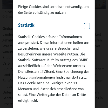
Einige Cookies sind technisch notwendig, um
Grundschule Wernshausen
die Seite vollständig zu nutzen.
©
Grundschule Wernshausen
Statistik
Greiser:
Ich sitze in der Arbeitsgruppe Bildung der
Landesregierung. Wir haben dort als Kommune die Möglichkeit
Statistik-Cookies erfassen Informationen
gehabt, das neue Bildungsgesetz zu erörtern und zu reflektieren.
anonymisiert. Diese Informationen helfen uns
Was zu den Schulformen, Schul- und Klassengrößen vereinbart
zu verstehen, wie unsere Besucher und
worden ist, hat natürlich Auswirkungen auf unsere
Besucherinnen unsere Website nutzen. Die
Bildungslandschaft. Wir stehen aber auch sonst in einer engen
Statistik-Software läuft im Auftrag des BMBF
Verbindung. Ich habe erst vor zwei Tagen mit dem
ausschließlich auf den Webservern unseres
Bildungsminister telefoniert. Es laufen gerade Gespräche mit dem
Dienstleisters ITZBund. Eine Speicherung der
Land, den Kammern und anderen Kommunen über die neue
Nutzungsinformationen findet nur dort statt.
Berufsschulgesetzgebung, die wir für 2022 erwarten. Gemeinsam
Das Cookie hat eine Gültigkeit von 13
mit den Kammern unterhalten wir die Jugend-
Monaten und löscht sich anschließend von
Unternehmerwerkstätten, wo wir auch mit Hilfe von Vereinen
selbst. Eine Weitergabe der Daten an Dritte
Ganztagsangebote geschaffen haben. Seit Anfang 2019 gibt es in
erfolgt nicht.
unserem Landkreis außerdem die Jugendberufsagentur der