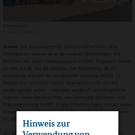
Schmalkalden
©
Stadt Schmalkalden
Greiser:
Das Raumkonzept für Gemeinschaftsschulen ist in
Thüringen ein anderes als an den anderen Regelschulen. Wir
bemühen uns, dieses Raumkonzept zu erfüllen. Insgesamt stehen
wir sehr gut da, was die Gebäude, ihre Ausstattung, die IT-
Ausstattung und auch die energetische Sanierung betrifft. 13
Schulen sind noch nicht saniert, daran arbeiten wir, und drei
werden gerade saniert – und dabei werden IT und energetische
Aspekte immer berücksichtigt, was Dämmung und Strom- und
Wärmegewinnung betrifft. Es gibt Pelletheizungen, und auf vielen
Schulen haben wir Solaranlagen auf die Dächer gesetzt. Da kann
ich schon mit Stolz sagen, dass wir da recht weit sind.
Hinweis zur
Verwendung von
Wir beteiligen uns auch am Digitalpakt, sind da bereits in Teil