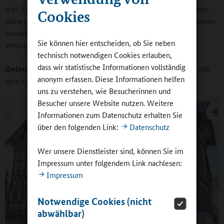
drei. Es gibt Whiteboards, wir setzen nun aber auf iPad-Klassen.
Cookies
Dieses Jahr haben sich zehn weitere Schulen für die iPad-Klassen
beworben. In diesem Bereich sind wir ein echter
Sie können hier entscheiden, ob Sie neben
Vorzeigelandkreis, da schauen einige ganz neidvoll auf uns.
technisch notwendigen Cookies erlauben,
dass wir statistische Informationen vollständig
Online-Redaktion:
Wie gestaltet sich die Zusammenarbeit mit
anonym erfassen. Diese Informationen helfen
dem Land?
uns zu verstehen, wie Besucherinnen und
Besucher unsere Website nutzen. Weitere
Informationen zum Datenschutz erhalten Sie
über den folgenden Link:
Datenschutz
Wer unsere Dienstleister sind, können Sie im
Impressum unter folgendem Link nachlesen:
Impressum
Notwendige Cookies (nicht
abwählbar)