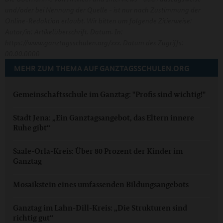
und/oder bei Nennung der Quelle - ist nur nach Zustimmung der
Online-Redaktion erlaubt. Wir bitten um folgende Zitierweise:
Autor/in: Artikelüberschrift. Datum. In:
https://www.ganztagsschulen.org/xxx. Datum des Zugriffs:
00.00.0000
MEHR ZUM THEMA AUF GANZTAGSSCHULEN.ORG
Gemeinschaftsschule im Ganztag: "Profis sind wichtig!"
Stadt Jena: „Ein Ganztagsangebot, das Eltern innere
Ruhe gibt“
Saale-Orla-Kreis: Über 80 Prozent der Kinder im
Ganztag
Mosaikstein eines umfassenden Bildungsangebots
Ganztag im Lahn-Dill-Kreis: „Die Strukturen sind
richtig gut“