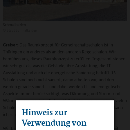
Schmalkalden
©
Stadt Schmalkalden
Greiser:
Das Raumkonzept für Gemeinschaftsschulen ist in
Thüringen ein anderes als an den anderen Regelschulen. Wir
bemühen uns, dieses Raumkonzept zu erfüllen. Insgesamt stehen
wir sehr gut da, was die Gebäude, ihre Ausstattung, die IT-
Ausstattung und auch die energetische Sanierung betrifft. 13
Schulen sind noch nicht saniert, daran arbeiten wir, und drei
werden gerade saniert – und dabei werden IT und energetische
Aspekte immer berücksichtigt, was Dämmung und Strom- und
Wärmegewinnung betrifft. Es gibt Pelletheizungen, und auf vielen
Schulen haben wir Solaranlagen auf die Dächer gesetzt. Da kann
Hinweis zur
ich schon mit Stolz sagen, dass wir da recht weit sind.
Verwendung von
Wir beteiligen uns auch am Digitalpakt, sind da bereits in Teil