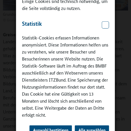
Einige Cookies sind technisch notwendig, um
die Seite vollständig zu nutzen.
Grundschule Wernshausen
©
Grundschule Wernshausen
Statistik
Greiser:
Ich sitze in der Arbeitsgruppe Bildung der
Statistik-Cookies erfassen Informationen
Landesregierung. Wir haben dort als Kommune die Möglichkeit
anonymisiert. Diese Informationen helfen uns
gehabt, das neue Bildungsgesetz zu erörtern und zu reflektieren.
zu verstehen, wie unsere Besucher und
Was zu den Schulformen, Schul- und Klassengrößen vereinbart
Besucherinnen unsere Website nutzen. Die
worden ist, hat natürlich Auswirkungen auf unsere
Statistik-Software läuft im Auftrag des BMBF
Bildungslandschaft. Wir stehen aber auch sonst in einer engen
ausschließlich auf den Webservern unseres
Verbindung. Ich habe erst vor zwei Tagen mit dem
Dienstleisters ITZBund. Eine Speicherung der
Bildungsminister telefoniert. Es laufen gerade Gespräche mit dem
Nutzungsinformationen findet nur dort statt.
Land, den Kammern und anderen Kommunen über die neue
Das Cookie hat eine Gültigkeit von 13
Berufsschulgesetzgebung, die wir für 2022 erwarten. Gemeinsam
Monaten und löscht sich anschließend von
mit den Kammern unterhalten wir die Jugend-
selbst. Eine Weitergabe der Daten an Dritte
Unternehmerwerkstätten, wo wir auch mit Hilfe von Vereinen
erfolgt nicht.
Ganztagsangebote geschaffen haben. Seit Anfang 2019 gibt es in
unserem Landkreis außerdem die Jugendberufsagentur der
Auswahl bestätigen
Alle auswählen