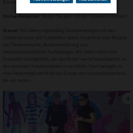
Bundesagentur für Arbeit.
Online-Redaktion:
Stehen Sie auch mit den Schulen in Kontakt?
Greiser:
Wir führen regelmäßig Dienstberatungen mit den
Schulleiterinnen und Schulleitern durch. Da geht es zum Beispiel
um Theaterbesuche, Berufsorientierung und
naturwissenschaftliche Ausbildungen. Wir haben selbst eine
Evaluation durchgeführt, um den Bedarf von Schulsozialarbeit an
den einzelnen Schulstandorten zu ermitteln. Vom Land gibt es
eine Fördermöglichkeit für den Einsatz von Schulsozialarbeitern,
die wir nutzen.