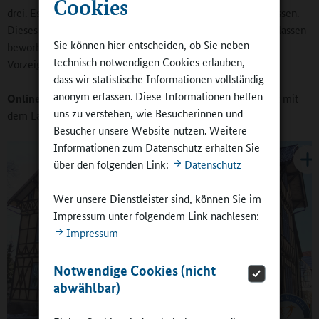
Cookies
drei. Es gibt Whiteboards, wir setzen nun aber auf iPad-Klassen.
Dieses Jahr haben sich zehn weitere Schulen für die iPad-Klassen
Sie können hier entscheiden, ob Sie neben
beworben. In diesem Bereich sind wir ein echter
technisch notwendigen Cookies erlauben,
Vorzeigelandkreis, da schauen einige ganz neidvoll auf uns.
dass wir statistische Informationen vollständig
anonym erfassen. Diese Informationen helfen
Online-Redaktion:
Wie gestaltet sich die Zusammenarbeit mit
uns zu verstehen, wie Besucherinnen und
dem Land?
Besucher unsere Website nutzen. Weitere
Informationen zum Datenschutz erhalten Sie
über den folgenden Link:
Datenschutz
Wer unsere Dienstleister sind, können Sie im
Impressum unter folgendem Link nachlesen:
Impressum
Notwendige Cookies (nicht
abwählbar)