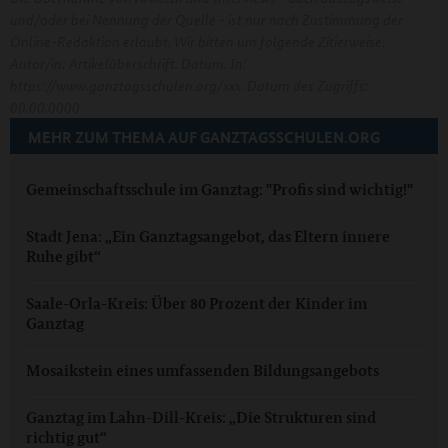
und/oder bei Nennung der Quelle - ist nur nach Zustimmung der
Online-Redaktion erlaubt. Wir bitten um folgende Zitierweise:
Autor/in: Artikelüberschrift. Datum. In:
https://www.ganztagsschulen.org/xxx. Datum des Zugriffs:
00.00.0000
MEHR ZUM THEMA AUF GANZTAGSSCHULEN.ORG
Gemeinschaftsschule im Ganztag: "Profis sind wichtig!"
Stadt Jena: „Ein Ganztagsangebot, das Eltern innere
Ruhe gibt“
Saale-Orla-Kreis: Über 80 Prozent der Kinder im
Ganztag
Mosaikstein eines umfassenden Bildungsangebots
Ganztag im Lahn-Dill-Kreis: „Die Strukturen sind
richtig gut“