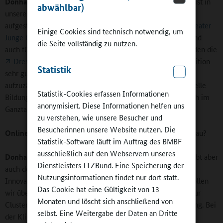
Donhauser:
Das Angebot, Kultur und Schule zu verbinden, ist in
abwählbar)
unserer Stadt nicht nur sehr hoch, sondern auch sehr breit
aufgestellt. Fast alle Schulen nutzen zum Beispiel das
Theater
Einige Cookies sind technisch notwendig, um
Junge Generation
, für Besuche und Kooperationsprojekte und
die Seite vollständig zu nutzen.
auch für die Vermittlung von Lehrplaninhalten. Ebenso werden die
Dresdner Schulkonzerte
mit ihrer über 100-jährigen Tradition
Statistik
sehr gut angenommen. Es würde zu weit führen, alles
aufzuzählen, das wäre ein extra Interview wert. Aber kulturelle
Statistik-Cookies erfassen Informationen
Bildung ist ein fester Bestandteil der Dresdner Schulen, auch im
anonymisiert. Diese Informationen helfen uns
Ganztagsangebot.
zu verstehen, wie unsere Besucher und
Besucherinnen unsere Website nutzen. Die
Online-Redaktion:
Welchen Bedarf hat Dresden im Schulbau?
Statistik-Software läuft im Auftrag des BMBF
ausschließlich auf den Webservern unseres
Donhauser:
Den finanziellen Bedarf nannte ich schon. Es gibt aber
Dienstleisters ITZBund. Eine Speicherung der
auch den Bedarf an pädagogischen und klimaneutralen
Nutzungsinformationen findet nur dort statt.
Innovationen im Schulhausbau. Im pädagogischen Sinne wollen
Das Cookie hat eine Gültigkeit von 13
wir überall, wo es möglich ist, weg von der Flurschule hin zur
Monaten und löscht sich anschließend von
Clusterschule oder zumindest zu Lösungen in dieser Richtung. Bei
selbst. Eine Weitergabe der Daten an Dritte
der Klimaneutralität sind für uns Energieeffizienz und