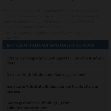
Die Übernahme von Artikeln und Interviews - auch auszugsweise
und/oder bei Nennung der Quelle - ist nur nach Zustimmung der
Online-Redaktion erlaubt. Wir bitten um folgende Zitierweise:
Autor/in: Artikelüberschrift. Datum. In:
https://www.ganztagsschulen.org/xxx. Datum des Zugriffs:
00.00.0000
MEHR ZUM THEMA AUF GANZTAGSSCHULEN.ORG
Offene Ganztagsschule in Wuppertal: Für jedes Kind ein
Platz
Darmstadt: „Inklusion und Ganztag vereinen“
Ganztag in Wilsdruff: Bildung für die Fachkräfte von
morgen
Ganztagsschule in Offenburg: „Echte
Zukunftsinvestitionen“