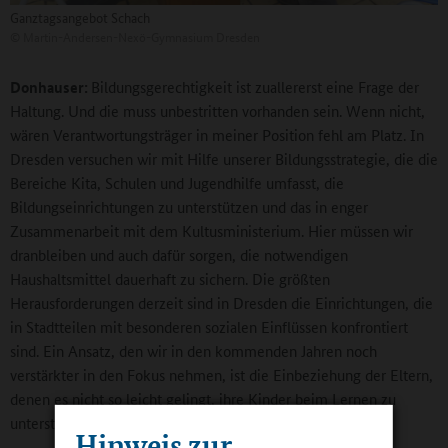
Ganztagsangebot Schach
©
Martin-Andersen-Nexö-Gymnasium Dresden
Donhauser:
Bildungsgerechtigkeit ist zuallererst eine Frage der
Haltung. Und die muss unbestritten vorhanden sein. Wenn nicht,
wären Verantwortungsträger in meiner Position fehl am Platz. In
Dresden versuchen wir mit Hilfe unserer Bildungsstrategie, die die
Bereiche Kita, Schulen und Jugendhilfe umfasst, die
Bildungseinrichtungen zu unterstützen und das in enger
Zusammenarbeit mit dem Kultusministerium. Hier müssen wir
dranbleiben und auch dafür sorgen, die notwendigen
Haushaltsmittel dauerhaft zu sichern. Die größten
Herausforderungen derzeit sind in Dresden die Einrichtungen, die
in Stadtteilen mit besonderen sozialen Einflüssen konfrontiert
sind. Ein Ansatz, den wir in den kommenden Jahren noch
verstärkter in den Fokus nehmen, ist die Einbeziehung der Eltern,
denen es nicht so leicht gelingt, ihre Kinder beim Lernen zu
unterstützen.
Hinweis zur