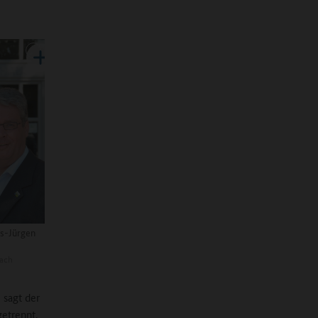
s-Jürgen
ach
 sagt der
getrennt.