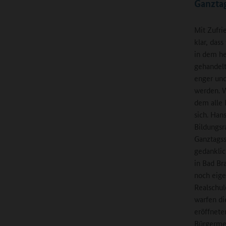
Ganzta
Mit Zufrie
klar, das
in dem he
gehandelt
enger und
werden. W
dem alle 
sich. Han
Bildungsr
Ganztagss
gedanklic
in Bad Br
noch eig
Realschul
warfen d
eröffnete
Bürgermei