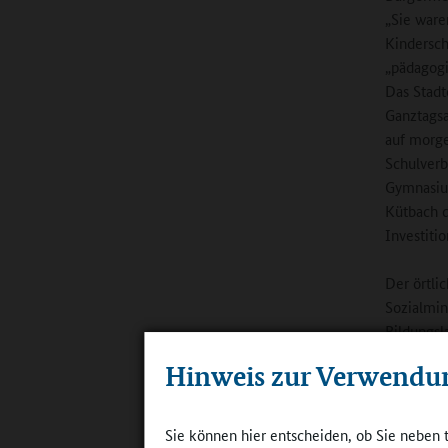
„Sie ware
Kindersch
„pädagogi
Das Stadt
Ganztagsa
auf morge
Schulverb
Gymnasium
Kütbach d
Investiti
Der örtli
Sozialmin
Bildungsl
drei Arbe
Hinweis zur Verwendu
Grundschu
ehrenamtl
40 Kilome
Sie können hier entscheiden, ob Sie neben 