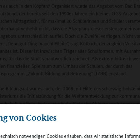
n es auch in den Köpfen.“ Organisiert wurde das Angebot vom Bad Br
utzbund, der bereits seit den 1990er Jahren ein kleines OGS-Angebot
schen Mittagstisch“, für maximal 30 Schülerinnen und Schüler verantw
oberhaupt verhehlt nicht, dass die Akzeptanz dieses ersten gemeins
ngebots unterschiedlich ausfiel. Doch die Zweifel verflogen. Nicht v
n. „Denn gut Ding braucht Weile“, sagt Kütbach, der zugleich Vorsitz
andes ist. Dieser ist inzwischen Träger aller Schulformen, mit Ausna
s, für das die Stadt verantwortlich zeichnet. Als extrem hilfreich wer
en finanziellen Spielraum zum Umbau der Schulen, der durch das
onsprogramm „Zukunft Bildung und Betreuung“ (IZBB) entstand.
che Bildungsrat war es auch, der 2008 mit Hilfe des schleswig-holstein
isteriums die Initialzündung für die Weiterentwicklung zur kommuna
andschaft auslöste. Fortan wurde das Netz der Akteure noch enger ges
itskreisen widmete man sich den Schwerpunkten „Kindertagesstätten
ng von Cookies
len“, „Übergang ins Berufsleben“ sowie „Lebenslanges Lernen und
iche Betätigung“. Bildung wurde ein, wenn nicht das zentrale Thema i
ter nördlich von Hamburg gelegenen Stadt. Die Einrichtung eines On
technisch notwendigen Cookies erlauben, dass wir statistische Inform