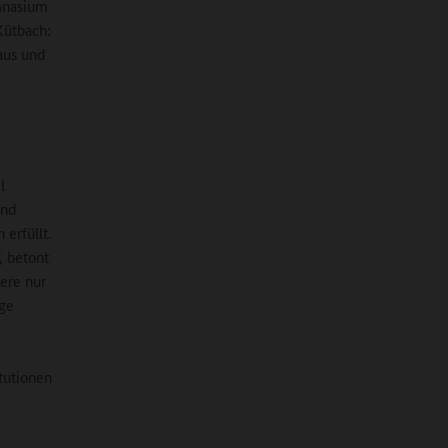
ymnasium
Kütbach:
aus und
l
und
 erfüllt.
, betont
ere nur
ige
itutionen