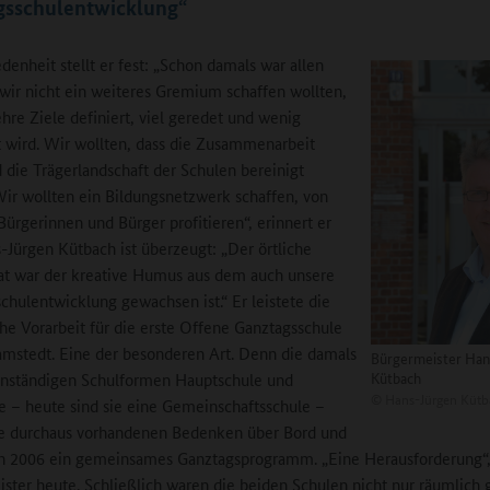
gsschulentwicklung“
denheit stellt er fest: „Schon damals war allen
s wir nicht ein weiteres Gremium schaffen wollten,
hre Ziele definiert, viel geredet und wenig
 wird. Wir wollten, dass die Zusammenarbeit
 die Trägerlandschaft der Schulen bereinigt
ir wollten ein Bildungsnetzwerk schaffen, von
Bürgerinnen und Bürger profitieren“, erinnert er
s-Jürgen Kütbach ist überzeugt: „Der örtliche
at war der kreative Humus aus dem auch unsere
chulentwicklung gewachsen ist.“ Er leistete die
he Vorarbeit für die erste Offene Ganztagsschule
amstedt. Eine der besonderen Art. Denn die damals
Bürgermeister Han
Kütbach
enständigen Schulformen Hauptschule und
©
Hans-Jürgen Kütb
e – heute sind sie eine Gemeinschaftsschule –
ie durchaus vorhandenen Bedenken über Bord und
n 2006 ein gemeinsames Ganztagsprogramm. „Eine Herausforderung“,
ster heute. Schließlich waren die beiden Schulen nicht nur räumlich 