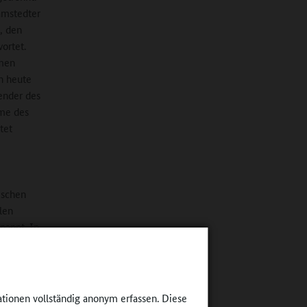
amstedter
, den
ortet.
amen
on heute
ender des
hme des
tet
ischen
len
pannt. In
 und
n der gut
line-
ationen vollständig anonym erfassen. Diese