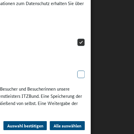
 sind
ationen zum Datenschutz erhalten Sie über
sene
iert
einsamen
die
ntral
gehört
e Besucher und Besucherinnen unsere
der
enstleisters ITZBund. Eine Speicherung der
nther
hließend von selbst. Eine Weitergabe der
hren, sich
tschen
Auswahl bestätigen
Alle auswählen
u