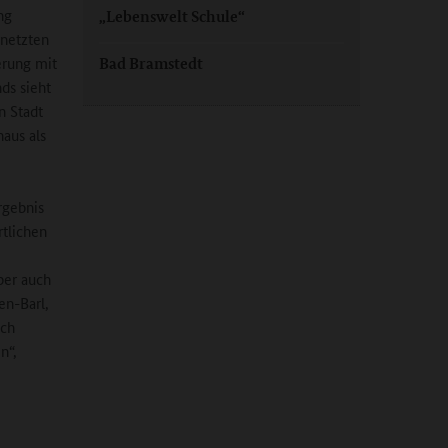
ng
„Lebenswelt Schule“
rnetzten
erung mit
Bad Bramstedt
ds sieht
n Stadt
aus als
rgebnis
rtlichen
ber auch
n-Barl,
ich
n“,