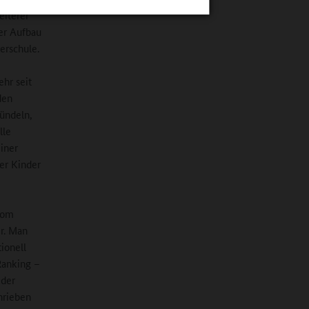
eiterer
der Aufbau
erschule.
hr seit
den
ündeln,
lle
einer
er Kinder
vom
r. Man
ionell
Ranking –
 der
hrieben