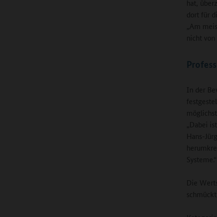
hat, über
dort für 
„Am meist
nicht von 
Profes
In der Be
festgeste
möglichst
„Dabei is
Hans-Jürg
herumkrei
Systeme.
Die Werts
schmückt,