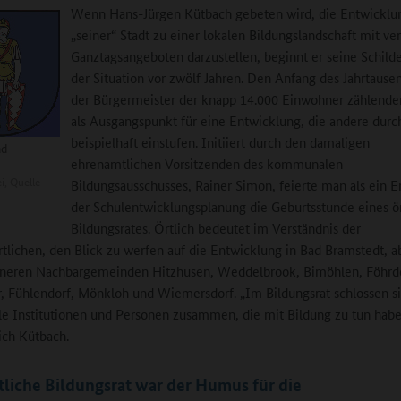
Wenn Hans-Jürgen Kütbach gebeten wird, die Entwicklu
„seiner“ Stadt zu einer lokalen Bildungslandschaft mit ve
Ganztagsangeboten darzustellen, beginnt er seine Schild
der Situation vor zwölf Jahren. Den Anfang des Jahrtausen
der Bürgermeister der knapp 14.000 Einwohner zählende
als Ausgangspunkt für eine Entwicklung, die andere durch
beispielhaft einstufen. Initiiert durch den damaligen
ad
ehrenamtlichen Vorsitzenden des kommunalen
i, Quelle
Bildungsausschusses, Rainer Simon, feierte man als ein E
der Schulentwicklungsplanung die Geburtsstunde eines ö
Bildungsrates. Örtlich bedeutet im Verständnis der
tlichen, den Blick zu werfen auf die Entwicklung in Bad Bramstedt, a
ineren Nachbargemeinden Hitzhusen, Weddelbrook, Bimöhlen, Föhrde
 Fühlendorf, Mönkloh und Wiemersdorf. „Im Bildungsrat schlossen s
le Institutionen und Personen zusammen, die mit Bildung zu tun habe
sich Kütbach.
tliche Bildungsrat war der Humus für die