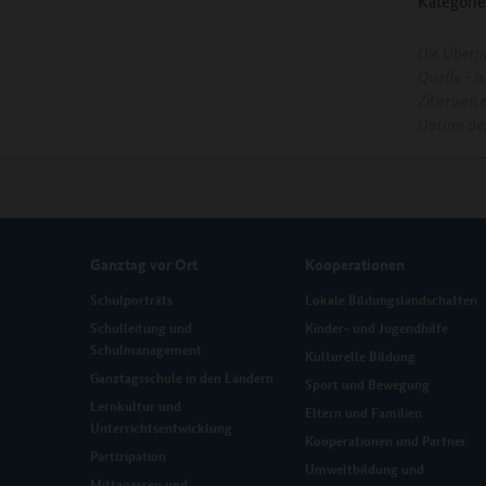
Kategorie
Die Übern
Quelle - 
Zitierweis
Datum des
Ganztag vor Ort
Kooperationen
Schulporträts
Lokale Bildungslandschaften
Schulleitung und
Kinder- und Jugendhilfe
Schulmanagement
Kulturelle Bildung
Ganztagsschule in den Ländern
Sport und Bewegung
Lernkultur und
Eltern und Familien
Unterrichtsentwicklung
Kooperationen und Partner
Partizipation
Umweltbildung und
Mittagessen und