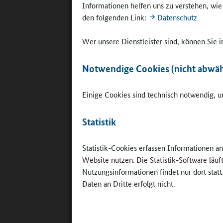
Praktikan
Informationen helfen uns zu verstehen, wi
Beispiele
den folgenden Link:
Datenschutz
Teilzei
Wer unsere Dienstleister sind, können Sie
Notwendige Cookies (nicht abwäh
Einige Cookies sind technisch notwendig, um
Statistik
Von links:
Leiter der
Bahnhof, K
Statistik-Cookies erfassen Informationen a
(Deutscher
Website nutzen. Die Statistik-Software läu
Bad Bramst
Nutzungsinformationen findet nur dort statt
des Ganzta
Helga Supo
Daten an Dritte erfolgt nicht.
Bildungsve
Jürgen Küt
Bürgermeis
Schulverba