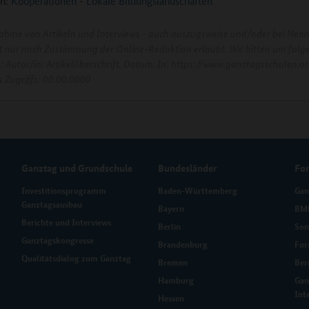
n:
Kooperationen
-
Lokale Bildungslandschaften
ahme von Artikeln und Interviews - auch auszugsweise und/oder bei Nen
ist nur nach Zustimmung der Online-Redaktion erlaubt. Wir bitten um folg
e: Autor/in: Artikelüberschrift. Datum. In: https://www.ganztagsschulen.or
 Zugriffs: 00.00.0000
Ganztag und Grundschule
Bundesländer
Fo
Investitionsprogramm
Baden-Württemberg
Gan
Ganztagsausbau
Bayern
BMB
Berichte und Interviews
Berlin
Son
Ganztagskongresse
Brandenburg
For
Qualitätsdialog zum Ganztag
Bremen
Ber
Hamburg
Gan
Int
Hessen