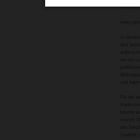
©
Hartmut 
ANZEIGER
eines gem
In dessen
drei Jahr
außerschu
um ein sy
profitier
Bildungsl
und Jugen
Für die s
Konkurren
könnte es
vereint. 
alle Ganz
Qualität,