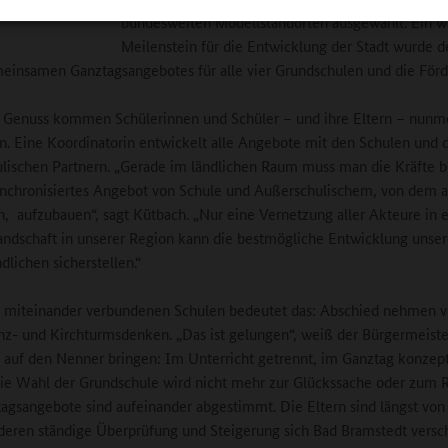
Otto, IHR
bundesweiten Modellstandorten ausgewählt. Ein w
Meilenstein für die Entwicklung der Stadt wurde 
einsamen Ganztagsangebotes für alle vier Grundschulen und die Förd
 Genuss kommen Schülerinnen und Schüler – und ihre Eltern – nunme
en. Eine Koordinatorin entwickelt alle Angebote mit den Schulen und 
lischen Partnern. „Gerade im ländlichen Raum muss man die Kräfte b
nchronisiertes Angebot von Schule und Außerschulischem, von dem a
en, aufzubauen“, sagt Kütbach. „Nur eine Vernetzung aller Akteure in 
andschaft in unserer Region kann die bestmögliche Entwicklung unser
dlichen sicherstellen.“
o miteinander verbundenen Schulen bedeutet das: Abschied nehmen 
z- und Kirchturmsdenken. „Das ist gelungen“, weiß der Bürgermeiste
 auf den Nenner bringen: Im Unterricht getrennt, im Ganztag konzept
Die Wahl der Grundschule wird nicht mehr zur Glückssache oder zum 
tagsangebote sind aufeinander abgestimmt. Die Eltern sind längst von
 deren ständige Überprüfung und Steigerung sich Bad Bramstedt versc