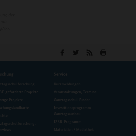
nung der
ende
g/xxx.
rschung
Service
ztagsschulforschung
Kurzmeldungen
F-geförderte Projekte
Veranstaltungen, Termine
stige Projekte
Ganztagsschul-Finder
schungslandkarte
Investitionsprogramm
Ganztagsausbau
ichte
IZBB-Programm
ztagsschulforschung:
erviews
Materialien / Mediathek