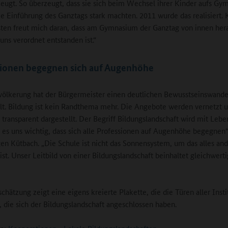
zeugt. So überzeugt, dass sie sich beim Wechsel ihrer Kinder aufs G
die Einführung des Ganztags stark machten. 2011 wurde das realisiert. 
en freut mich daran, dass am Gymnasium der Ganztag von innen her
uns verordnet entstanden ist.“
sionen begegnen sich auf Augenhöhe
völkerung hat der Bürgermeister einen deutlichen Bewusstseinswande
llt. Bildung ist kein Randthema mehr. Die Angebote werden vernetzt 
 transparent dargestellt. Der Begriff Bildungslandschaft wird mit Leben
t es uns wichtig, dass sich alle Professionen auf Augenhöhe begegnen“
en Kütbach. „Die Schule ist nicht das Sonnensystem, um das alles and
st. Unser Leitbild von einer Bildungslandschaft beinhaltet gleichwert
“
chätzung zeigt eine eigens kreierte Plakette, die die Türen aller Inst
 die sich der Bildungslandschaft angeschlossen haben.