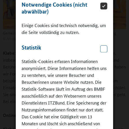
Notwendige Cookies (nicht
abwählbar)
Einige Cookies sind technisch notwendig, um
die Seite vollständig zu nutzen.
Gemeinschaftsschule Arendsee: Akustikdecke und LED-Beleuchtung
©
Altmarkkreis Salzwedel
Statistik
Klebe:
Eindeutig ja. Auch bei uns gab es verständlicherweise,
insbesondere bei älteren Lehrkräften, durchaus Vorbehalte und
Statistik-Cookies erfassen Informationen
Berührungsängste. Darauf haben wir reagiert. Als Gemeinde haben
anonymisiert. Diese Informationen helfen uns
wir Fortbildungen angeboten. Die Hardware-Schulung habe
zu verstehen, wie unsere Besucher und
beispielsweise ich selbst übernommen. Eine große Hilfe beim
Besucherinnen unsere Website nutzen. Die
Einsatz der neuen Medien sind auch die Schülerinnen und Schüler.
Statistik-Software läuft im Auftrag des BMBF
Sie sind oft fitter als wir Erwachsenen und zeigen uns, wie es geht.
ausschließlich auf den Webservern unseres
Bei einem guten Miteinander ist vieles möglich.
Dienstleisters ITZBund. Eine Speicherung der
Nutzungsinformationen findet nur dort statt.
Online-Redaktion:
Auch dass der Bürgermeister schult …
Das Cookie hat eine Gültigkeit von 13
Monaten und löscht sich anschließend von
Klebe:
Das Zusammenleben in einer kleinen Gemeinde lebt vom