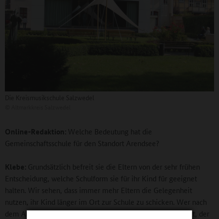
Die Kreismusikschule Salzwedel
©
Altmarkkreis Salzwedel
Online-Redaktion:
Welche Bedeutung hat die
Gemeinschaftsschule für den Standort Arendsee?
Klebe:
Grundsätzlich befreit sie die Eltern von der sehr frühen
Entscheidung, welche Schulform sie für ihr Kind für geeignet
halten. Wir sehen, dass immer mehr Eltern die Gelegenheit
nutzen, ihr Kind länger im Ort zur Schule zu schicken. Wer nach
dem Abschluss der zehnten Klasse nicht zum Abitur tendiert, der