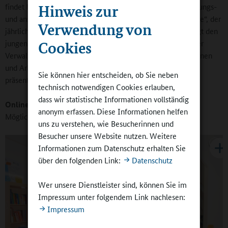
findet hier gerade im handwerklichen Bereich gute Ausbildungs-
Hinweis zur
und anschließend Arbeitsmöglichkeiten. Der „Tag der Berufe“, der
Verwendung von
jährlich von der Gemeinschaftsschule veranstaltet wird, zeigt den
jungen Menschen die Möglichkeiten auf. Auch bei uns in der
Cookies
Verwaltung sind Schülerinnen und Schüler, die Spaß am Lernen
und Arbeiten haben, herzlich willkommen. Was wir bieten,
Sie können hier entscheiden, ob Sie neben
präsentiere ich am „Tag der Berufe“.
technisch notwendigen Cookies erlauben,
dass wir statistische Informationen vollständig
Online-Redaktion:
Nutzen die Schulen die technischen
anonym erfassen. Diese Informationen helfen
Möglichkeiten, um den Unterricht digitaler zu gestalten?
uns zu verstehen, wie Besucherinnen und
Besucher unsere Website nutzen. Weitere
Informationen zum Datenschutz erhalten Sie
über den folgenden Link:
Datenschutz
Wer unsere Dienstleister sind, können Sie im
Impressum unter folgendem Link nachlesen:
Impressum