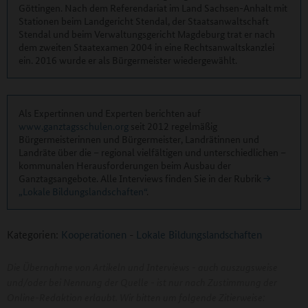
Göttingen. Nach dem Referendariat im Land Sachsen-Anhalt mit
Stationen beim Landgericht Stendal, der Staatsanwaltschaft
Stendal und beim Verwaltungsgericht Magdeburg trat er nach
dem zweiten Staatexamen 2004 in eine Rechtsanwaltskanzlei
ein. 2016 wurde er als Bürgermeister wiedergewählt.
Als Expertinnen und Experten berichten auf
www.ganztagsschulen.org
seit 2012 regelmäßig
Bürgermeisterinnen und Bürgermeister, Landrätinnen und
Landräte über die – regional vielfältigen und unterschiedlichen –
kommunalen Herausforderungen beim Ausbau der
Ganztagsangebote. Alle Interviews finden Sie in der Rubrik
„Lokale Bildungslandschaften“
.
Kategorien:
Kooperationen
-
Lokale Bildungslandschaften
Die Übernahme von Artikeln und Interviews - auch auszugsweise
und/oder bei Nennung der Quelle - ist nur nach Zustimmung der
Online-Redaktion erlaubt. Wir bitten um folgende Zitierweise: