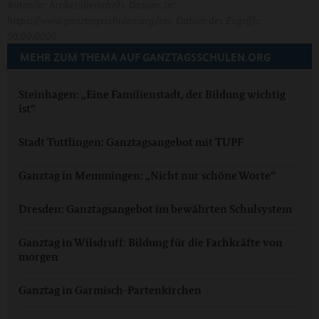
Autor/in: Artikelüberschrift. Datum. In:
https://www.ganztagsschulen.org/xxx. Datum des Zugriffs:
00.00.0000
MEHR ZUM THEMA AUF GANZTAGSSCHULEN.ORG
Steinhagen: „Eine Familienstadt, der Bildung wichtig
ist“
Stadt Tuttlingen: Ganztagsangebot mit TUPF
Ganztag in Memmingen: „Nicht nur schöne Worte“
Dresden: Ganztagsangebot im bewährten Schulsystem
Ganztag in Wilsdruff: Bildung für die Fachkräfte von
morgen
Ganztag in Garmisch-Partenkirchen