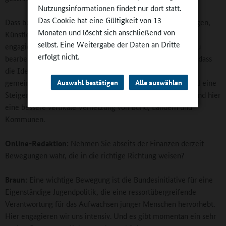
Nutzungsinformationen findet nur dort statt.
Das Cookie hat eine Gültigkeit von 13
Dass beispielsweise Kulturpädagoginnen und Kulturpädagogen,
Monaten und löscht sich anschließend von
Künstlerinnen und Künstler, die sich in diesem Bereich
selbst. Eine Weitergabe der Daten an Dritte
engagieren, keine verlässliche Vergütung erhalten, ist ein zu
erfolgt nicht.
bearbeitendes Problem. Es ist zugleich ein Symptom dafür, dass
die Idee einer kooperativen Ganztagsbildung noch nicht
gemeinsam umgesetzt worden ist. Es braucht ganz dringend eine
Auswahl bestätigen
Alle auswählen
Steigerung der Ausgaben in den Ländern und Kommunen und hier
eine bessere vertikale Vernetzung von Bund, Ländern und
Kommunen.
Online-Redaktion:
Nehmen Sie abseits der Finanzen derzeit
Bewegungen wahr, die in die richtige Richtung weisen?
Braun:
Eine wichtige Bewegung ist die Bundesinitiative für eine
Eigenständige Jugendpolitik, die eine ressortübergreifende
Verantwortung für das Aufwachsen junger Menschen hervorhebt.
Hier engagieren wir uns intensiv. Und es gibt momentan ein sehr