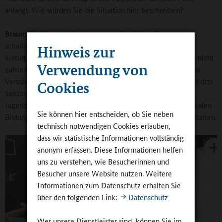
anlangt. Wie würden Sie die Situation hier beschreiben?
Braun:
Die Kooperation der unterschiedlichen Systeme –
schulische Bildung, Kinder- und Jugendbildung und die
Hinweis zur
kulturpolitische Förderung – ist auch nach zehn Jahren noch nicht
Verwendung von
zufriedenstellend. Wir brauchen ein gesamtgesellschaftliches
Verständnis, dass es einer alleine nicht schafft, sondern diese drei
Cookies
Sektoren gemeinsam dafür sorgen müssen, dass Kinder und
Jugendliche stark für das Leben werden. Wir müssen die Lokalen
Sie können hier entscheiden, ob Sie neben
Bildungslandschaften stärker inklusiv und sozialräumlich gestalten.
technisch notwendigen Cookies erlauben,
dass wir statistische Informationen vollständig
anonym erfassen. Diese Informationen helfen
uns zu verstehen, wie Besucherinnen und
Besucher unsere Website nutzen. Weitere
Informationen zum Datenschutz erhalten Sie
über den folgenden Link:
Datenschutz
Wer unsere Dienstleister sind, können Sie im