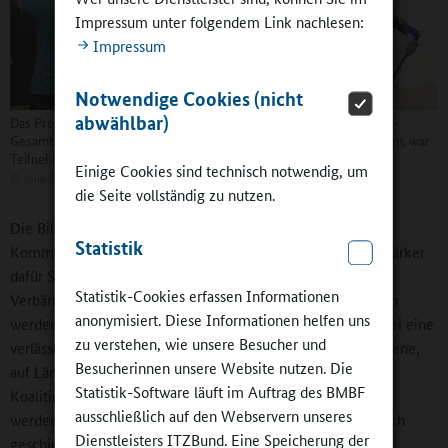
Impressum unter folgendem Link nachlesen:
Impressum
Notwendige Cookies (nicht
abwählbar)
Das Projekt „Pinselklang“, eine Kooperation der Bertha-von-Suttner-
Gesamtschule Siegen und des Museums für Gegenwartskunst Siegen, war
Teilnehmer des MIXED UP Wettbewerbs 2012
Einige Cookies sind technisch notwendig, um
©
Julia Schumann
die Seite vollständig zu nutzen.
Die Bildungslandschaften werden hauptsächlich durch die
Statistik
Kommunen gesteuert und ausgestaltet. Hier müssten wir stärker
dafür Sorge tragen, dass die zivilgesellschaftlichen Partner,
Statistik-Cookies erfassen Informationen
Verbände, Initiativen vor Ort oder Elternvereine einbezogen
anonymisiert. Diese Informationen helfen uns
werden. Neben einer Projektfinanzierung brauchen wir dabei eine
zu verstehen, wie unsere Besucher und
verlässliche Förderung für Infrastruktur auf kommunaler Ebene,
Besucherinnen unsere Website nutzen. Die
auf Länderebene, aber auch auf Bundesebene. Der
Statistik-Software läuft im Auftrag des BMBF
Koalitionsvertrag schildert dies als wünschenswert, und wir
ausschließlich auf den Webservern unseres
werden darauf achten und uns dafür einsetzen, dass dies auch
Dienstleisters ITZBund. Eine Speicherung der
geschieht.