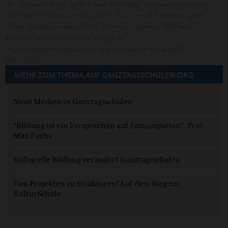
Die Übernahme von Artikeln und Interviews - auch auszugsweise
und/oder bei Nennung der Quelle - ist nur nach Zustimmung der
Online-Redaktion erlaubt. Wir bitten um folgende Zitierweise:
Autor/in: Artikelüberschrift. Datum. In:
https://www.ganztagsschulen.org/xxx. Datum des Zugriffs:
00.00.0000
MEHR ZUM THEMA AUF GANZTAGSSCHULEN.ORG
Neue Medien in Ganztagsschulen
"Bildung ist ein Versprechen auf Emanzipation": Prof.
Max Fuchs
Kulturelle Bildung verändert Ganztagsschulen
Von Projekten zu Strukturen! Auf dem Weg zur
KulturSchule