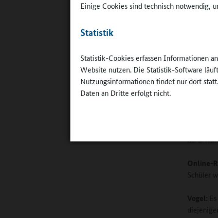
Einige Cookies sind technisch notwendig, um
Online-R
Statistik
Musikunt
Statistik-Cookies erfassen Informationen a
Vogel:
Di
Website nutzen. Die Statistik-Software läu
gesellsch
Nutzungsinformationen findet nur dort statt
vor der T
Daten an Dritte erfolgt nicht.
zucken si
Rechensch
sei halt 
unsere si
dafür habe
Online-R
Schüler w
Vogel:
Es
diejenige