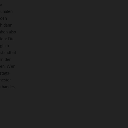
e
munalen
nden
ch dann
aben also
ten: Die
glich
standteil
nn der
gen. Wer
ztags-
hester
erbandes,