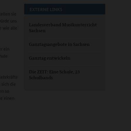
EXTERNE LINKS
ellen sie
würde uns
Landesverband Musikunterricht
e wie alle
Sachsen
Ganztagsangebote in Sachsen
r ein
hule
Ganztag entwickeln
Die ZEIT: Eine Schule, 23
lehrkräfte
Schulbands
 sich die
en so
le einen