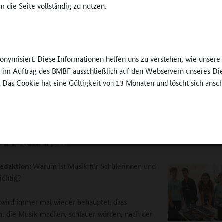
 die Seite vollständig zu nutzen.
edaktion:
Warum müssen Musiklehrkräfte überhaupt um den Wert d
errichts kämpfen?
nonymisiert. Diese Informationen helfen uns zu verstehen, wie unser
e Frage ist schwer zu beantworten. Mit Sicherheit hat es etwas mit de
ft im Auftrag des BMBF ausschließlich auf den Webservern unseres Di
aftlichen Akzeptanz zu tun. Wenn Mathematikunterricht ausfällt, steh
. Das Cookie hat eine Gültigkeit von 13 Monaten und löscht sich ansc
ür und sorgen sich um die Versetzung ihres Kindes. Wenn Musik ausfäl
e mit den Schultern. Oder: Ist ein Kind schlecht in Mathe, wird schnel
wäche vermutet. Bekommt es in Musik eine schlechte Note, heiß es,
unmusikalisch. Gleichzeitig gibt es einen Widerspruch: Wenn eine Sch
ch Richtung Musik orientiert, rennen ihr die Eltern die Tür ein. Eine L
 ich auch nicht parat.
edaktion:
Warum ist Musik für Schülerinnen und
ichtig?
 wird immer mal wieder behauptet, dass
n, die Musik machen, schlauer würden, nach der