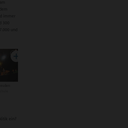
sam
 dem
nd immer
nd 300
7.000 und
Dresden
chule
itik ein?