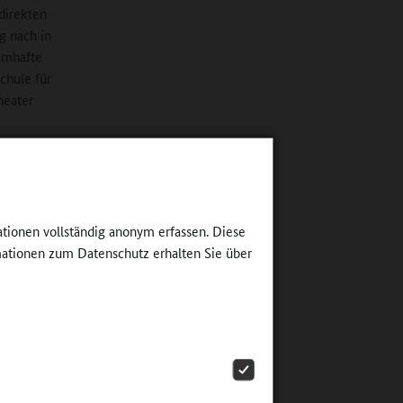
direkten
g nach in
namhafte
chule für
heater
el nennen.
unde
terium
ationen vollständig anonym erfassen. Diese
t, wie
ationen zum Datenschutz erhalten Sie über
st. Damit
wurde
die
mmen.
 Ganztag