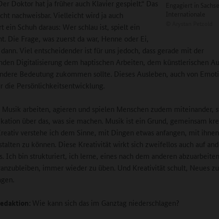
Der Doktor hat ja früher auch Klavier gespielt.“ Das
Engagiert in Sachs
Internationale
icht nachweisbar. Vielleicht wird ja auch
©
Arystan Petzold
 ein Schuh daraus: Wer schlau ist, spielt ein
t. Die Frage, was zuerst da war, Henne oder Ei,
h dann. Viel entscheidender ist für uns jedoch, dass gerade mit der
en Digitalisierung dem haptischen Arbeiten, dem künstlerischen A
ndere Bedeutung zukommen sollte. Dieses Ausleben, auch von Emotio
ür die Persönlichkeitsentwicklung.
 Musik arbeiten, agieren und spielen Menschen zudem miteinander, s
tion über das, was sie machen. Musik ist ein Grund, gemeinsam kre
reativ verstehe ich dem Sinne, mit Dingen etwas anfangen, mit ihne
talten zu können. Diese Kreativität wirkt sich zweifellos auch auf an
s. Ich bin strukturiert, ich lerne, eines nach dem anderen abzuarbeiten
anzubleiben, immer wieder zu üben. Und Kreativität schult, Neues z
agen.
edaktion:
Wie kann sich das im Ganztag niederschlagen?