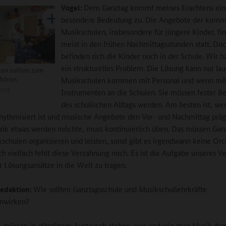
Vogel:
Dem Ganztag kommt meines Erachtens ein
besondere Bedeutung zu. Die Angebote der kom
Musikschulen, insbesondere für jüngere Kinder, fi
meist in den frühen Nachmittagsstunden statt. Do
befinden sich die Kinder noch in der Schule. Wir h
ein strukturelles Problem. Die Lösung kann nur lau
en sollten zum
ehören
Musikschulen kommen mit Personal und wenn mö
ning
Instrumenten an die Schulen. Sie müssen fester Be
des schulischen Alltags werden. Am besten ist, we
hythmisiert ist und musische Angebote den Vor- und Nachmittag prä
sik etwas werden möchte, muss kontinuierlich üben. Das müssen Gan
schulen organisieren und leisten, sonst gibt es irgendwann keine Orc
h vielfach fehlt diese Verzahnung noch. Es ist die Aufgabe unseres V
r Lösungsansätze in die Welt zu tragen.
edaktion:
Wie sollten Ganztagsschule und Musikschullehrkräfte
nwirken?
e müssen in ständigem Austausch stehen, was und wie man Musik den