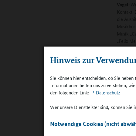
Vogel:
Wi
Kontakt. 
die Ausbi
Musikhoch
Musik „Ca
„Felix Me
Hinweis zur Verwendu
Sie können hier entscheiden, ob Sie neben 
Informationen helfen uns zu verstehen, wi
den folgenden Link:
Datenschutz
Musik: wich
Persönlich
©
Gymnasiu
Wer unsere Dienstleister sind, können Sie
Das hat z
Notwendige Cookies (nicht abwäh
Musikinst
zu engagi