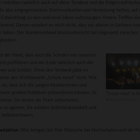
r möchten natürlich auch auf diese Tendenz und die Folgen aufmerk
hr also entgegenwirken. Kommunikation und Vernetzung helfen, auf
 Entwicklung zu sein und neue Ideen aufzusaugen. Unsere Treffen si
irierend. Darum wundert es mich nicht, dass wir alleine in Sachsen ru
r haben. Der Bundesverband Musikunterricht hat insgesamt zwischen 
gliedern.
auf der Hand, dass auch die Schulen von unserem
t profitieren und am Ende natürlich auch die
nen und Schüler. Ohne den Verband gäbe es
weise den Wettbewerb „Schule-tanzt“ nicht. Wie
s ist, dass sich die jungen Musikerinnen und
inem großen Publikum präsentieren können, ist
"Schule tanzt" in 
©
Kurfürst-Moritz-S
imnis. Sie lernen als Team aufzutreten,
zu agieren. Sie erleben Selbstwirksamkeit und
Selbstvertrauen.
edaktion:
Wie bringen Sie Ihre Wünsche bei Hochschulen und der Pol