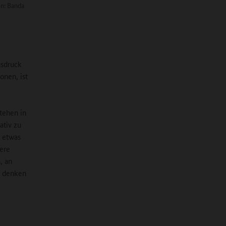
en: Banda
usdruck
nen, ist
tehen in
ativ zu
n etwas
dere
, an
u denken