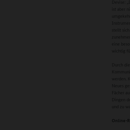
Devise: „
ist aber n
umgekehrt
Instrumen
stellt sic
zunehmend
eine beso
wichtig f
Durch die
Kommunika
werden. K
Neues ges
Fächer au
Dingen dr
und zu w
Online-R