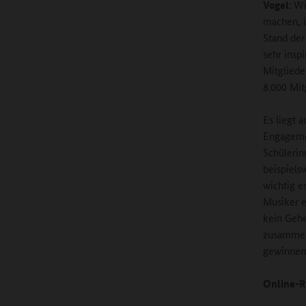
Vogel:
Wi
machen, i
Stand der
sehr insp
Mitgliede
8.000 Mit
Es liegt 
Engagemen
Schülerin
beispiels
wichtig e
Musiker e
kein Gehe
zusammen 
gewinnen 
Online-R