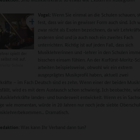
Vogel:
Wenn Sie einmal an die Schulen schauen, st
fest, dass wir das in gewisser Form auch sind. Ich 
zwar nicht als Exoten bezeichnen, da wir Lehrkräft
anderen sind und ja auch noch ein zweites Fach
unterrichten. Richtig ist auf jeden Fall, dass sich
Musiklehrerinnen und -lehrer in den Schulen imme
ehrer spielt der
 selbst mit auf.
bisschen einsam fühlen. An der Kurfürst-Moritz-Sc
Moritz-Schule
arbeiten beispielsweise, obwohl wir ein extrem
ausgeprägtes Musikprofil haben, aktuell zwei
kräfte – im Fach Deutsch sind es zehn. Wenn einer der beiden Musik
sfällt, wird es mit dem Austausch schon schwierig. Ich beobachte, wie
Musiklehrkräfte landes- und bundesweit entwickelt. Wenn es in Sachs
ge wie momentan, würde in 20 Jahren nur noch jede siebte Oberschu
siklehrerbekommen... Dramatisch.
edaktion:
Was kann Ihr Verband dann tun?