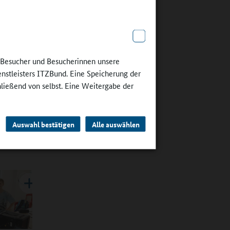
es
e Besucher und Besucherinnen unsere
r
enstleisters ITZBund. Eine Speicherung der
en Eltern
hließend von selbst. Eine Weitergabe der
lt,
l eine
 das Kind
ule wie
Auswahl bestätigen
Alle auswählen
ösung