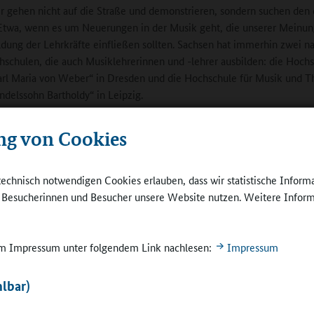
r gehen nicht auf die Straße und demonstrieren, sondern suchen den 
Etwa, wenn es um Neuerungen in der Musik geht, die unserer Meinun
ldung der Lehrkräfte einfließen sollten. Sachsen hat immerhin zwei 
schulen, die auch Musiklehrerinnen und -lehrer ausbilden: die Hochs
rl Maria von Weber“ in Dresden und die Hochschule für Musik und T
ndelssohn Bartholdy“ in Leipzig.
In Sachen Politik möchte ich ein konkretes Beispi
ng von Cookies
Als vor einigen Jahren Gedanken einer
Stundenplanreduzierung für das Fach Musik die R
machten, haben wir den Austausch mit dem Minis
technisch notwendigen Cookies erlauben, dass wir statistische Inform
gesucht und gefunden. Wir haben deutlich gemach
e Besucherinnen und Besucher unsere Website nutzen. Weitere Inform
wichtig Musik für die Persönlichkeitsentwicklung i
tig für die
keitsentwicklung
sind wir auf offene Ohren gestoßen. Als Ergebnis 
m Markneukirchen
2019 Musik als „zwingender Sinn von Ganztag“ in 
 im Impressum unter folgendem Link nachlesen:
Impressum
Sächsische Ganztagsangebotsverordnung
aufgeno
ur Folge, dass den Schulen Geld zur Verfügung steht, einerseits, um
lbar)
rumente anzuschaffen, und zweitens, um Honorarkräfte für Musik im
eren. Das hat den Stellenwert deutlich erhöht.