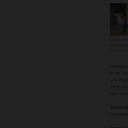
Musikschul
Ganztag g
©
Britta Hü
Ganztag r
in der Mu
und Musik
mehr. Doc
auch dafü
Online-R
zusamme
Vogel:
Si