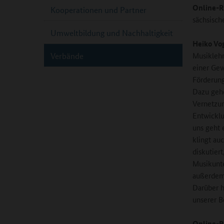
Online-R
Kooperationen und Partner
sächsisch
Umweltbildung und Nachhaltigkeit
Heiko Vo
Musiklehr
Verbände
einer Gew
Förderung
Dazu gehö
Vernetzun
Entwicklu
uns geht 
klingt au
diskutier
Musikunte
außerdem 
Darüber h
unserer B
Online-R