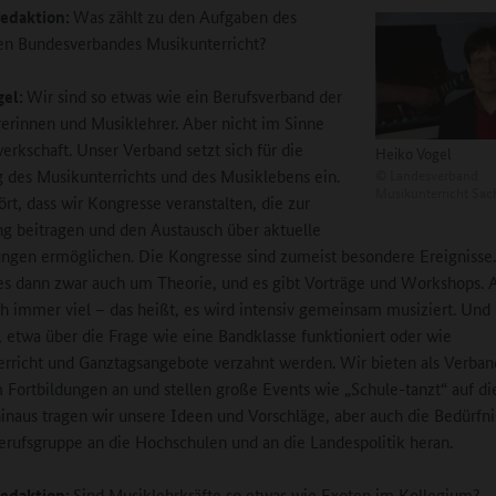
edaktion:
Was zählt zu den Aufgaben des
en Bundesverbandes Musikunterricht?
gel:
Wir sind so etwas wie ein Berufsverband der
erinnen und Musiklehrer. Aber nicht im Sinne
erkschaft. Unser Verband setzt sich für die
Heiko Vogel
©
Landesverband
 des Musikunterrichts und des Musiklebens ein.
Musikunterricht Sac
rt, dass wir Kongresse veranstalten, die zur
g beitragen und den Austausch über aktuelle
ngen ermöglichen. Die Kongresse sind zumeist besondere Ereignisse
es dann zwar auch um Theorie, und es gibt Vorträge und Workshops. 
ch immer viel – das heißt, es wird intensiv gemeinsam musiziert. Und 
t, etwa über die Frage wie eine Bandklasse funktioniert oder wie
rricht und Ganztagsangebote verzahnt werden. Wir bieten als Verban
Fortbildungen an und stellen große Events wie „Schule-tanzt“ auf di
inaus tragen wir unsere Ideen und Vorschläge, aber auch die Bedürfni
erufsgruppe an die Hochschulen und an die Landespolitik heran.
edaktion:
Sind Musiklehrkräfte so etwas wie Exoten im Kollegium?