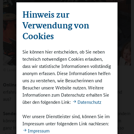
Hinweis zur
Verwendung von
Cookies
Sie können hier entscheiden, ob Sie neben
technisch notwendigen Cookies erlauben,
dass wir statistische Informationen vollständig
©
Landesmusikrat Hessen
anonym erfassen. Diese Informationen helfen
uns zu verstehen, wie Besucherinnen und
Online-Redaktion:
In den Städten ist die Kooperation
Besucher unsere Website nutzen. Weitere
erfahrungsgemäß leichter möglich, wie sieht es auf dem Land
Informationen zum Datenschutz erhalten Sie
aus?
über den folgenden Link:
Datenschutz
Sondermann:
Wir nehmen kein Stadt-Land-Gefälle wahr, sondern
Wer unsere Dienstleister sind, können Sie im
können von flächendeckenden Kooperationsmöglichkeiten in
Impressum unter folgendem Link nachlesen:
ganz Hessen sprechen. Es gibt gerade im ländlichen Bereich so
Impressum