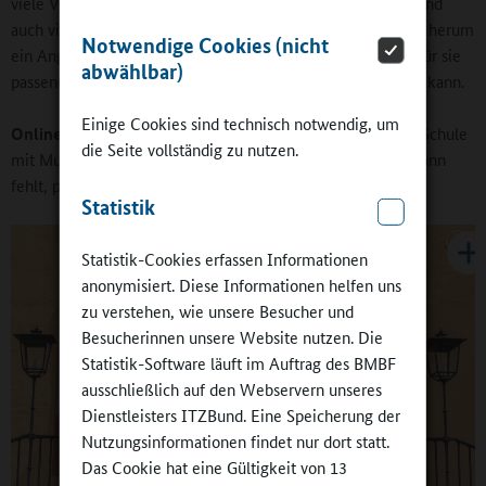
viele Verbände und Vereine, die Kirchenmusik, die Chöre und
auch viele Musikschulen, dass sich um jede Ganztagsschule herum
Notwendige Cookies (nicht
ein Angebot finden lassen dürfte, aus dem die Schule den für sie
abwählbar)
passenden und qualitativ angemessenen Partner auswählen kann.
Einige Cookies sind technisch notwendig, um
Online-Redaktion:
Gibt es Befürchtungen, dass die in der Schule
die Seite vollständig zu nutzen.
mit Musik verbrachte Zeit den Kindern und Jugendlichen dann
fehlt, privat im Verein zu musizieren?
Statistik
Statistik-Cookies erfassen Informationen
anonymisiert. Diese Informationen helfen uns
zu verstehen, wie unsere Besucher und
Besucherinnen unsere Website nutzen. Die
Statistik-Software läuft im Auftrag des BMBF
ausschließlich auf den Webservern unseres
Dienstleisters ITZBund. Eine Speicherung der
Nutzungsinformationen findet nur dort statt.
Das Cookie hat eine Gültigkeit von 13