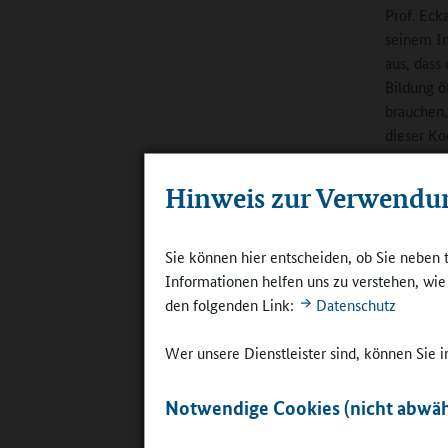
Prof. Eck
seinem Im
aus, dass
Bildung ö
brauchen,
dieser Ko
„Kultur
Hinweis zur Verwendu
Auch die 
Sie können hier entscheiden, ob Sie neben 
Deutschen
Informationen helfen uns zu verstehen, wi
Aufgabe v
den folgenden Link:
Datenschutz
kulturell
Künstleri
Wer unsere Dienstleister sind, können Sie
werden“, s
Betreuung
Notwendige Cookies (nicht abwäh
der Schul
Rossmeiss