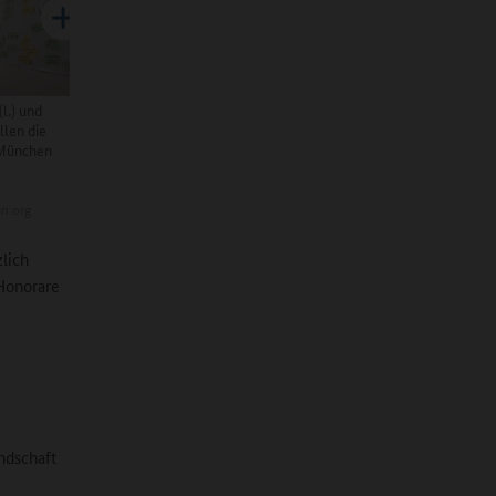
l.) und
llen die
 München
n.org
lich
 Honorare
ndschaft