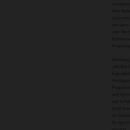
investier
ihrer Rol
Lebensrau
von dem m
oder Rech
Kommunen 
Ansprechp
Nürnberg 
„MUBIKIN 
Jugendlic
Verdoppe
Programm
und Gymn
und Schül
Stadt fin
im Ganzta
für spezi
genutzt.