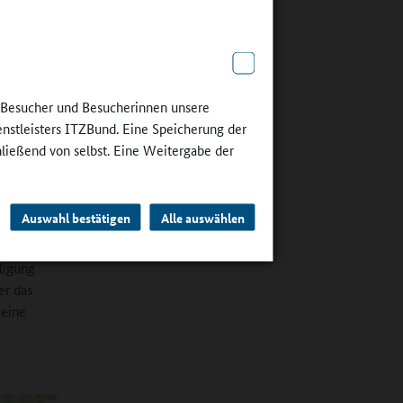
e Besucher und Besucherinnen unsere
enstleisters ITZBund. Eine Speicherung der
t ist
hließend von selbst. Eine Weitergabe der
chülern
Auswahl bestätigen
Alle auswählen
und an die
ligung
er das
 eine