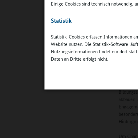
Einige Cookies sind technisch notwendig, um
Beispiel
am Runde
Statistik
Andrea Bü
Bildung u
Statistik-Cookies erfassen Informationen a
wissensch
Website nutzen. Die Statistik-Software läu
und Sport
Nutzungsinformationen findet nur dort statt
Daten an Dritte erfolgt nicht.
In Münche
BildungsL
Informati
das Thema
Bildungsa
abbauen u
Engagemen
besonders
Hintergrun
Um Chance