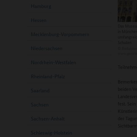
Hamburg
Hessen
Das Museu
in München
Mecklenburg-Vorpommern
umfangrei
Schulen
Niedersachsen
©
Redaktio
www.ganzta
Nordrhein-Westfalen
Teilnehm
Rheinland-Pfalz
Bemerkens
beiden Ve
Saarland
Landesver
fest. Sei
Sachsen
Künstleri
der Tagun
Sachsen-Anhalt
Sichtbarm
Schleswig-Holstein