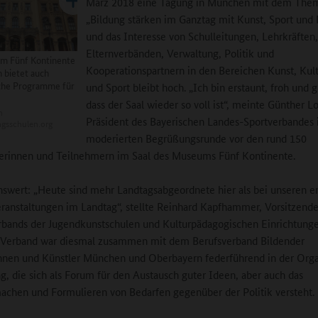
März 2018 eine Tagung in München mit dem The
„Bildung stärken im Ganztag mit Kunst, Sport und 
und das Interesse von Schulleitungen, Lehrkräften
Elternverbänden, Verwaltung, Politik und
m Fünf Kontinente
Kooperationspartnern in den Bereichen Kunst, Kul
 bietet auch
che Programme für
und Sport bleibt hoch. „Ich bin erstaunt, froh und g
dass der Saal wieder so voll ist“, meinte Günther 
n
Präsident des Bayerischen Landes-Sportverbandes 
gsschulen.org
moderierten Begrüßungsrunde vor den rund 150
erinnen und Teilnehmern im Saal des Museums Fünf Kontinente.
wert: „Heute sind mehr Landtagsabgeordnete hier als bei unseren e
ranstaltungen im Landtag“, stellte Reinhard Kapfhammer, Vorsitzende
bands der Jugendkunstschulen und Kulturpädagogischen Einrichtunge
n Verband war diesmal zusammen mit dem Berufsverband Bildender
nnen und Künstler München und Oberbayern federführend in der Orga
g, die sich als Forum für den Austausch guter Ideen, aber auch das
achen und Formulieren von Bedarfen gegenüber der Politik versteht.