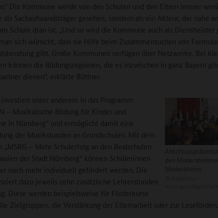
en.“ Die Kommune werde von den Schulen und den Eltern immer weni
le als Sachaufwandsträger gesehen, sondern als ein Akteur, der nahe a
m Schule dran ist. „Und so wird die Kommune auch als Dienstleister
an sich wünscht, dass sie Hilfe beim Zusammensuchen von Formular
tsberatung gibt. Große Kommunen verfügen über Netzwerke. Bei kle
können die Bildungsregionen, die es inzwischen in ganz Bayern gibt
artner dienen“, erklärte Büttner.
investiert unter anderem in das Programm
– Musikalische Bildung für Kinder und
he in Nürnberg“ und ermöglicht damit eine
lung der Musikstunden an Grundschulen. Mit dem
 „MSRG – Mehr Schulerfolg an den Realschulen
Abschlusspräsentat
asien der Stadt Nürnberg“ können Schülerinnen
den Moderatorinne
Moderatoren
er noch mehr individuell gefördert werden. Die
©
Redaktion
anziert dazu jeweils zehn zusätzliche Lehrerstunden
www.ganztagsschule
g. Diese werden beispielsweise für Förderkurse
elle Zielgruppen, die Verstärkung der Elternarbeit oder zur Leseförder