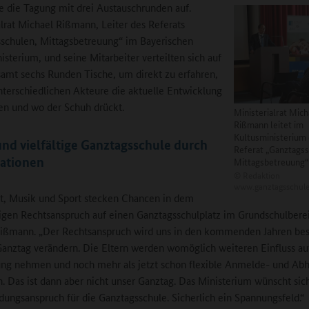
e die Tagung mit drei Austauschrunden auf.
alrat Michael Rißmann, Leiter des Referats
schulen, Mittagsbetreuung“ im Bayerischen
isterium, und seine Mitarbeiter verteilten sich auf
samt sechs Runden Tische, um direkt zu erfahren,
nterschiedlichen Akteure die aktuelle Entwicklung
en und wo der Schuh drückt.
Ministerialrat Mich
Rißmann leitet im
Kultusministerium 
nd vielfältige Ganztagsschule durch
Referat „Ganztagss
ationen
Mittagsbetreuung“
©
Redaktion
www.ganztagsschule
t, Musik und Sport stecken Chancen in dem
igen Rechtsanspruch auf einen Ganztagsschulplatz im Grundschulberei
ißmann. „Der Rechtsanspruch wird uns in den kommenden Jahren bes
anztag verändern. Die Eltern werden womöglich weiteren Einfluss au
ng nehmen und noch mehr als jetzt schon flexible Anmelde- und Abh
n. Das ist dann aber nicht unser Ganztag. Das Ministerium wünscht sic
dungsanspruch für die Ganztagsschule. Sicherlich ein Spannungsfeld.“