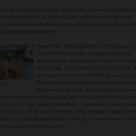
zt stoße die Ganztagsnachfrage aufgrund des „enormen Nachfragedru
n räumliche Grenzen. „Es kann sein, dass wir in den ersten Jahren der
g des Rechtsanspruchs Kompromisse machen müssen bei Raum, Pers
 kündigte der Referatsleiter an.
Herbert Püls, Ministerialdirektor für Bildung und K
Staatsministeriums, hatte zur Begrüßung bereits
hervorgehoben: „Das Schlimmste wäre eine Versc
des Ganztags. Für die Staatsregierung ist wichtig, d
Ganztagsschule bunt und vielfältig ist, was sich nur
Kooperationspartnern gestalten lässt.“ Auch Reinha
ning
Kapfhammer hält es für „wichtig, andere Lernfor
hren“. Eine echte Ganztagsbildung lasse sich nur verwirklichen, wenn
sch mit der Schule zusammenarbeiteten. „Dazu braucht es feste Strukt
Vorsitzende. „Bisher ist zu vieles dem Zufall überlassen.“ Kapfhammer
uf dem Land zum Beispiel mitunter schwierig ist, Künstlerinnen und K
ie im Ganztag mitarbeiten können.