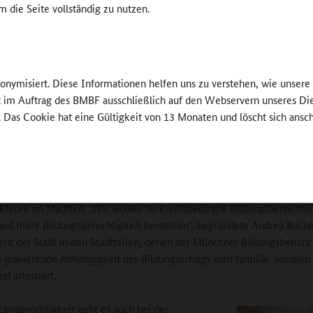
 die Seite vollständig zu nutzen.
e für das Engagement von Kommunen präsentierten
n Tisch „Die Rolle der Kommune im Ganztag“
chler und Anita Henselmann vom Referat für
nd Sport München und Dr. Christian Büttner,
nonymisiert. Diese Informationen helfen uns zu verstehen, wie unser
aftlicher Mitarbeiter des Geschäftsbereichs Schule
ft im Auftrag des BMBF ausschließlich auf den Webservern unseres Di
 der Stadt Nürnberg.
Frei gestaltbare Zei
. Das Cookie hat eine Gültigkeit von 13 Monaten und löscht sich ansc
Schülerinnen und S
wichtig.
n finanziert die Stadt in sechs Stadtteilen
©
Britta Hüning
okale (BiLoks). Die BildungsLokale sind Orte für
on, Beratung und fachlichen Austausch rund um
 Bildung. Die Angebote richten sich an alle Bürgerinnen und Bürger 
kteure im Stadtteil. „Wir wollen herkunftsbedingte Bildungsbenachtei
nd mehr Bildungsgerechtigkeit herstellen“, begründete Andrea Büchl
t der Stadt in den Stadtteilen, denen der Münchner Bildungsbericht
 gravierende Abhängigkeit des Bildungserfolgs vom familiär-sozialen
d attestiert.
ngerechtigkeit geht es auch bei der