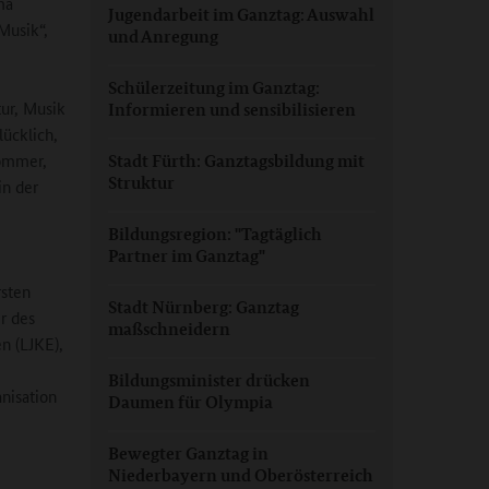
ma
Jugendarbeit im Ganztag: Auswahl
Musik“,
und Anregung
,
Schülerzeitung im Ganztag:
tur, Musik
Informieren und sensibilisieren
lücklich,
Lommer,
Stadt Fürth: Ganztagsbildung mit
Struktur
in der
Bildungsregion: "Tagtäglich
Partner im Ganztag"
rsten
Stadt Nürnberg: Ganztag
r des
maßschneidern
n (LJKE),
Bildungsminister drücken
nisation
Daumen für Olympia
Bewegter Ganztag in
Niederbayern und Oberösterreich