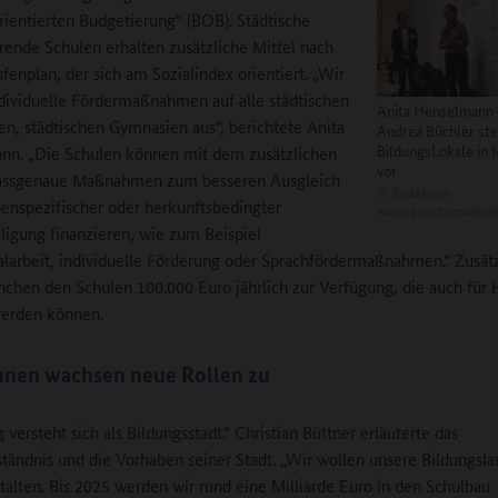
rientierten Budgetierung“ (BOB). Städtische
rende Schulen erhalten zusätzliche Mittel nach
fenplan, der sich am Sozialindex orientiert. „Wir
dividuelle Fördermaßnahmen auf alle städtischen
Anita Henselmann (
en, städtischen Gymnasien aus“, berichtete Anita
Andrea Büchler ste
BildungsLokale in
nn. „Die Schulen können mit dem zusätzlichen
vor
assgenaue Maßnahmen zum besseren Ausgleich
©
Redaktion
enspezifischer oder herkunftsbedingter
www.ganztagsschule
ligung finanzieren, wie zum Beispiel
alarbeit, individuelle Förderung oder Sprachfördermaßnahmen.“ Zusätz
nchen den Schulen 100.000 Euro jährlich zur Verfügung, die auch für
werden können.
en wachsen neue Rollen zu
versteht sich als Bildungsstadt.“ Christian Büttner erläuterte das
ständnis und die Vorhaben seiner Stadt. „Wir wollen unsere Bildungsla
stalten. Bis 2025 werden wir rund eine Milliarde Euro in den Schulbau