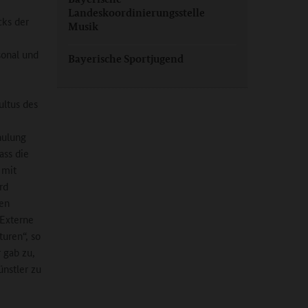
Landeskoordinierungsstelle
cks der
Musik
onal und
Bayerische Sportjugend
ultus des
hulung
ass die
 mit
rd
men
 Externe
uren“, so
 gab zu,
ünstler zu