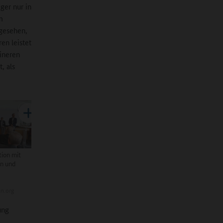
ger nur in
m
 gesehen,
en leistet
ineren
, als
ion mit
n und
n.org
ung