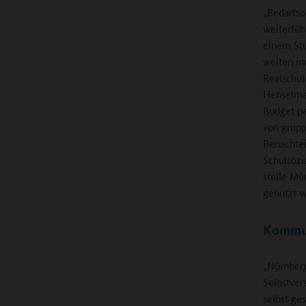
„Bedarfso
weiterfüh
einem Stu
weiten in
Realschul
Henselma
Budget p
von grupp
Benachtei
Schulsozi
stelle Mü
genutzt 
Kommun
„Nürnberg 
Selbstver
selbst ge