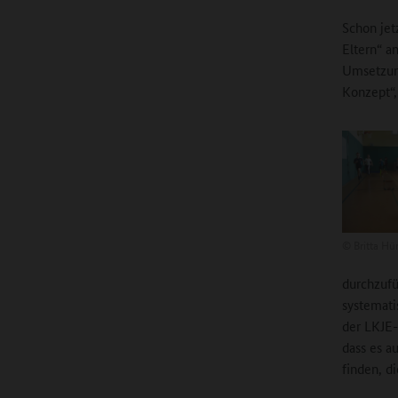
Schon jet
Eltern“ a
Umsetzun
Konzept“,
©
Britta Hü
durchzufü
systemati
der LKJE-
dass es a
finden, d