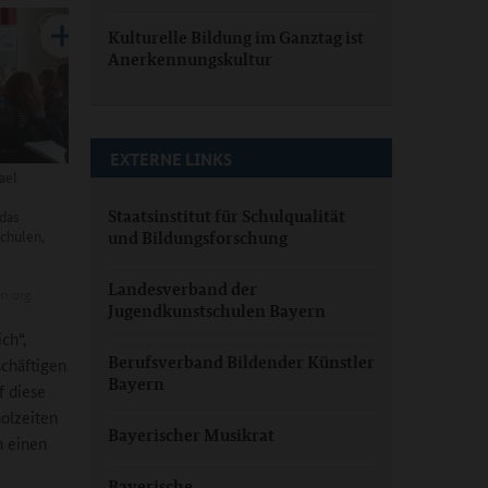
Kulturelle Bildung im Ganztag ist
Anerkennungskultur
EXTERNE LINKS
ael
das
Staatsinstitut für Schulqualität
chulen,
und Bildungsforschung
Landesverband der
n.org
Jugendkunstschulen Bayern
ch“,
Berufsverband Bildender Künstler
chäftigen
Bayern
f diese
olzeiten
Bayerischer Musikrat
h einen
Bayerische