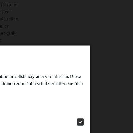
führte in
erten“
ulturellen
hulen
t es dank
“
s
ationen vollständig anonym erfassen. Diese
en eine
ationen zum Datenschutz erhalten Sie über
en mit
cht
t
sauftrag
befand