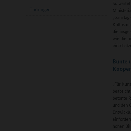
So wartet
Thüringen
Ministeri
„Ganztags
Kultusmin
die insge
wie die u
einschätz
Bunte u
Kooper
„Für Kuns
beabsicht
betonte R
und den G
Entwicklu
einforder
hohen Bil